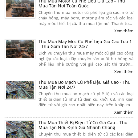
Thu Mua Motor Cũ Phế Liệu Giá Cao - Thu
Mua Tận Nơi Toàn Quốc
Chuyên thu mua motor cũ phế liệu giá cao, mô tơ
cháy hỏng, máy bơm, motor giảm tốc và các loại
máy móc thiết bị cũ, thu mua tận nơi. Thanh toán
tiền mặt nhanh gọn, bốc xếp trong ngày, có hoa
Xem thêm
hồng cao. Liên hệ ngay.
Thu Mua Máy Móc Cũ Phế Liệu Giá Cao Top 1
- Thu Gom Tận Nơi 24/7
Dịch vụ chuyên thu mua máy móc cũ giá cao công
nghiệp các loại, dây chuyền sản xuất hư hỏng và
phế liệu nhà xưởng với giá cao sát thị trường.
Chúng tôi cam kết thanh toán nhanh chóng, tháo
Xem thêm
dỡ và vận chuyển miễn phí tận nơi toàn quốc.
Thu Mua Bo Mạch Cũ Phế Liệu Giá Cao - Thu
Mua Tận Nơi 24/7
Chuyên thu mua bo mạch cũ phế liệu và các loại
thiết bị điện tử như tủ điện cũ, khởi, CB, linh kiện
điện tử với giá cao nhất hiện nay trên khắp mọi
miền tổ quốc. Cam kết thu mua tận nơi, uy tín,
Xem thêm
chuyên nghiệp. Liên hệ ngay.
Thu Mua Thiết Bị Điện Tử Cũ Giá Cao – Thu
Mua Tận Nơi, Định Giá Nhanh Chóng
Chuyên thu mua thiết bị điện tử cũ các loại điện