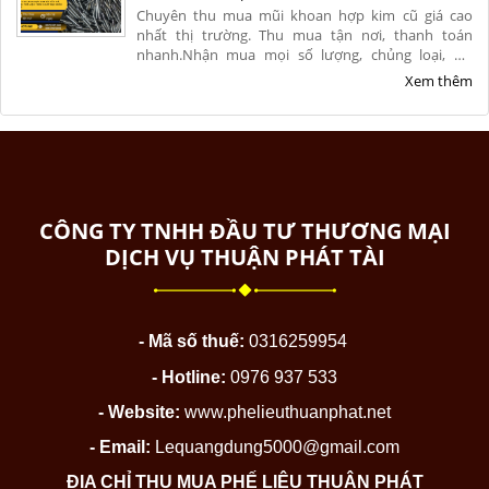
Chuyên thu mua mũi khoan hợp kim cũ giá cao
nhất thị trường. Thu mua tận nơi, thanh toán
nhanh.Nhận mua mọi số lượng, chủng loại, hư
hỏng, nứt vỡ từ xưởng cơ khí. Liên hệ ngay để nhận
Xem thêm
báo giá chính xác và ưu đãi hoa hồng cao.
CÔNG TY TNHH ĐẦU TƯ THƯƠNG MẠI
DỊCH VỤ THUẬN PHÁT TÀI
- Mã số thuế:
0316259954
- Hotline:
0976 937 533
- Website:
www.phelieuthuanphat.net
- Email:
Lequangdung5000@gmail.com
ĐỊA CHỈ THU MUA PHẾ LIỆU THUẬN PHÁT