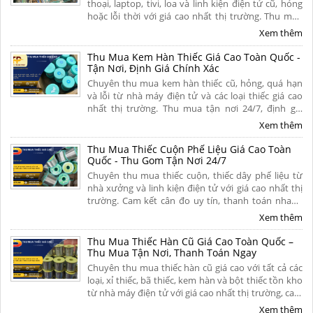
thoại, laptop, tivi, loa và linh kiện điện tử cũ, hỏng
hoặc lỗi thời với giá cao nhất thị trường. Thu mua
tận nơi, thủ tục nhanh gọn, thanh toán nhanh dứt
Xem thêm
điểm trong 5 phút. Liên hệ ngay.
Thu Mua Kem Hàn Thiếc Giá Cao Toàn Quốc -
Tận Nơi, Định Giá Chính Xác
Chuyên thu mua kem hàn thiếc cũ, hỏng, quá hạn
và lỗi từ nhà máy điện tử và các loại thiếc giá cao
nhất thị trường. Thu mua tận nơi 24/7, định giá
minh bạch theo hàm lượng thiếc, thanh toán
Xem thêm
nhanh gọn dứt điểm. Liên hệ ngay.
Thu Mua Thiếc Cuộn Phế Liệu Giá Cao Toàn
Quốc - Thu Gom Tận Nơi 24/7
Chuyên thu mua thiếc cuộn, thiếc dây phế liệu từ
nhà xưởng và linh kiện điện tử với giá cao nhất thị
trường. Cam kết cân đo uy tín, thanh toán nhanh
một lần, vận chuyển tận nơi và chiết khấu hoa hồng
Xem thêm
hấp dẫn. Liên hệ ngay.
Thu Mua Thiếc Hàn Cũ Giá Cao Toàn Quốc –
Thu Mua Tận Nơi, Thanh Toán Ngay
Chuyên thu mua thiếc hàn cũ giá cao với tất cả các
loại, xỉ thiếc, bã thiếc, kem hàn và bột thiếc tồn kho
từ nhà máy điện tử với giá cao nhất thị trường, cam
kết định giá minh bạch, bốc xếp tận nơi và thanh
Xem thêm