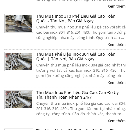
nghiệp trên khắp mọi miền tổ quốc. Thu mua tận
Xem thêm
nơi, thanh toán nhanh. Liên hệ ngay.
Thu Mua Inox 310 Phế Liệu Giá Cao Toàn
Quốc - Tận Nơi, Báo Giá Ngay
Chuyên thu mua inox 310 phế liệu giá cao với tất cả
các loại inox 304, 316, 201, 430. Thu gom tận xưởng
công nghiệp, nhà máy, công trình. Quy trình cân đo
uy tín, thanh toán nhanh. Hoa hồng cao. Liên hệ
Xem thêm
ngay để nhận báo giá hôm nay!
Thu Mua Phế Liệu Inox 304 Giá Cao Toàn
Quốc | Tận Nơi, Báo Giá Ngay
Chuyên thu mua phế liệu inox 304 giá cao nhất thị
trường với tất cả các loại inox 310, 316, 430. Thu
gom tận xưởng công nghiệp, nhà máy, công trình.
Quy trình cân đo uy tín, thanh toán nhanh. Hoa
Xem thêm
hồng cao. Liên hệ ngay để nhận báo giá hôm nay!
Thu Mua Inox Phế Liệu Giá Cao, Cân Đo Uy
Tín, Thanh Toán Nhanh 24/7
Chuyên thu mua inox phế liệu giá cao các loại 304,
201, 316, 310, 430... Thu gom tận nơi tại nhà xưởng,
công ty, công trình. Cân đo chính xác, thanh toán
liền tay 1 lần, chiết khấu hoa hồng cao cho người
Xem thêm
giới thiệu. Liên hệ ngay.