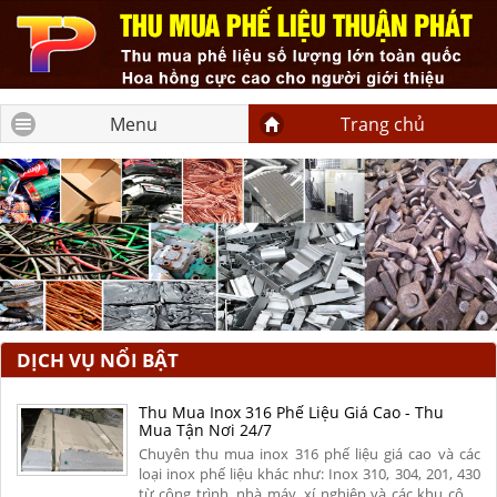
Menu
Trang chủ
DỊCH VỤ NỔI BẬT
Thu Mua Inox 316 Phế Liệu Giá Cao - Thu
Mua Tận Nơi 24/7
Chuyên thu mua inox 316 phế liệu giá cao và các
loại inox phế liệu khác như: Inox 310, 304, 201, 430
từ công trình, nhà máy, xí nghiệp và các khu công