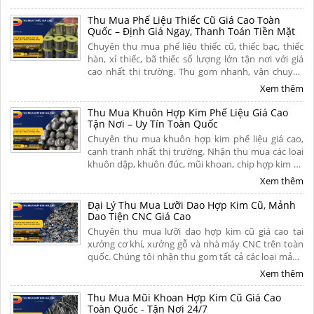
toán dứt điểm. Liên hệ ngay
Thu Mua Phế Liệu Thiếc Cũ Giá Cao Toàn
Quốc – Định Giá Ngay, Thanh Toán Tiền Mặt
Chuyên thu mua phế liệu thiếc cũ, thiếc bạc, thiếc
hàn, xỉ thiếc, bã thiếc số lượng lớn tận nơi với giá
cao nhất thị trường. Thu gom nhanh, vận chuyển
miễn phí, thanh toán liền tay và có hoa hồng cao
Xem thêm
cho người giới thiệu. Liên hệ ngay để nhận báo giá
hôm nay!
Thu Mua Khuôn Hợp Kim Phế Liệu Giá Cao
Tận Nơi – Uy Tín Toàn Quốc
Chuyên thu mua khuôn hợp kim phế liệu giá cao,
cạnh tranh nhất thị trường. Nhận thu mua các loại
khuôn dập, khuôn đúc, mũi khoan, chip hợp kim cũ
hỏng tận nơi. Cân đo uy tín, khảo sát nhanh chóng,
Xem thêm
thanh toán nhanh. Liên hệ ngay để nhận báo giá chi
tiết hôm nay!
Đại Lý Thu Mua Lưỡi Dao Hợp Kim Cũ, Mảnh
Dao Tiện CNC Giá Cao
Chuyên thu mua lưỡi dao hợp kim cũ giá cao tại
xưởng cơ khí, xưởng gỗ và nhà máy CNC trên toàn
quốc. Chúng tôi nhận thu gom tất cả các loại mảnh
dao tiện cũ, dao phay ngón carbide, mũi khoan siêu
Xem thêm
cứng, chíp phế liệu và lưỡi cưa hợp kim đã mòn, gãy
hoặc hư hỏng. Liên hệ ngay.
Thu Mua Mũi Khoan Hợp Kim Cũ Giá Cao
Toàn Quốc - Tận Nơi 24/7