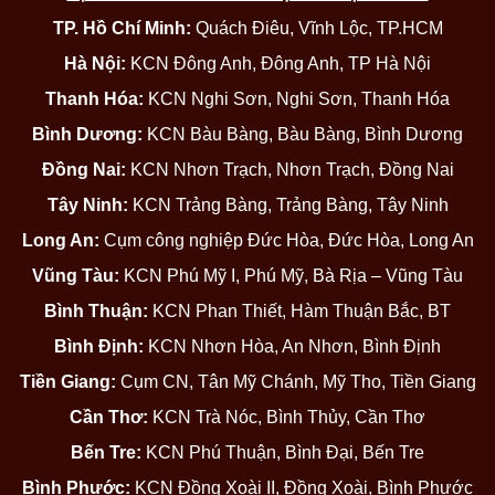
TP. Hồ Chí Minh:
Quách Điêu, Vĩnh Lộc, TP.HCM
Hà Nội:
KCN Đông Anh, Đông Anh, TP Hà Nội
Thanh Hóa:
KCN Nghi Sơn, Nghi Sơn, Thanh Hóa
Bình Dương:
KCN Bàu Bàng, Bàu Bàng, Bình Dương
Đồng Nai:
KCN Nhơn Trạch, Nhơn Trạch, Đồng Nai
Tây Ninh:
KCN Trảng Bàng, Trảng Bàng, Tây Ninh
Long An:
Cụm công nghiệp Đức Hòa, Đức Hòa, Long An
Vũng Tàu:
KCN Phú Mỹ I, Phú Mỹ, Bà Rịa – Vũng Tàu
Bình Thuận:
KCN Phan Thiết, Hàm Thuận Bắc, BT
Bình Định:
KCN Nhơn Hòa, An Nhơn, Bình Định
Tiền Giang:
Cụm CN, Tân Mỹ Chánh, Mỹ Tho, Tiền Giang
Cần Thơ:
KCN Trà Nóc, Bình Thủy, Cần Thơ
Bến Tre:
KCN Phú Thuận, Bình Đại, Bến Tre
Bình Phước:
KCN Đồng Xoài II, Đồng Xoài, Bình Phước