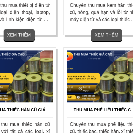
H GIÁ NHANH CHÓNG
ĐỊNH GIÁ CHÍNH XÁC
hu mua thiết bị điện tử
Chuyên thu mua kem hàn thi
oại điện thoại, laptop,
cũ, hỏng, quá hạn và lỗi từ 
a và linh kiện điện tử cũ,
máy điện tử và các loại thiếc giá
ặc lỗi thời với giá cao
cao nhất thị trường. Thu m
ị trường. Thu mua tận
tận nơi 24/7, định giá minh b
XEM THÊM
XEM THÊM
ủ tục nhanh gọn, thanh
theo hàm lượng thiếc, tha
anh dứt điểm trong 5
toán nhanh gọn dứt điểm. Li
ên hệ ngay.
hệ ngay.
UA THIẾC HÀN CŨ GIÁ
THU MUA PHẾ LIỆU THIẾC C
OÀN QUỐC – THU MUA
GIÁ CAO TOÀN QUỐC – ĐỊN
ƠI, THANH TOÁN NGAY
GIÁ NGAY, THANH TOÁN TIỀ
thu mua thiếc hàn cũ
Chuyên thu mua phế liệu thi
MẶT
với tất cả các loại, xỉ
cũ, thiếc bạc, thiếc hàn, xỉ thi