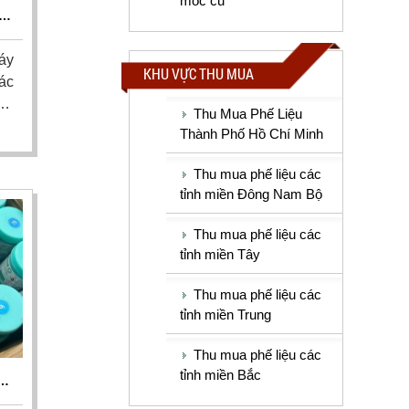
móc cũ
OM
áy
KHU VỰC THU MUA
ác
hư
Thu Mua Phế Liệu
ới
Thành Phố Hồ Chí Minh
tôi
nh
Thu mua phế liệu các
ển
tỉnh miền Đông Nam Bộ
Thu mua phế liệu các
tỉnh miền Tây
Thu mua phế liệu các
tỉnh miền Trung
Thu mua phế liệu các
tỉnh miền Bắc
Á