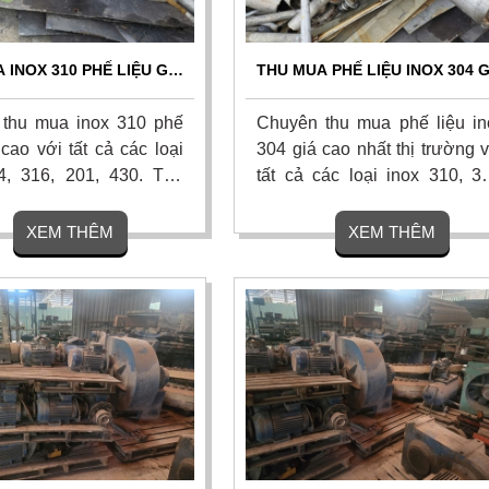
 INOX 310 PHẾ LIỆU GIÁ
THU MUA PHẾ LIỆU INOX 304 G
OÀN QUỐC - TẬN NƠI,
CAO TOÀN QUỐC | TẬN NƠI,
BÁO GIÁ NGAY
BÁO GIÁ NGAY
thu mua inox 310 phế
Chuyên thu mua phế liệu in
 cao với tất cả các loại
304 giá cao nhất thị trường 
4, 316, 201, 430. Thu
tất cả các loại inox 310, 31
n xưởng công nghiệp,
430. Thu gom tận xưởng cô
, công trình. Quy trình
nghiệp, nhà máy, công trìn
XEM THÊM
XEM THÊM
y tín, thanh toán nhanh.
Quy trình cân đo uy tín, tha
g cao. Liên hệ ngay để
toán nhanh. Hoa hồng cao. Li
o giá hôm nay!
hệ ngay để nhận báo giá h
nay!