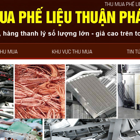
THU MUA PHẾ LIỆU THUẬN PHÁT LUÔN B
THU MUA
KHU VỰC THU MUA
TIN T