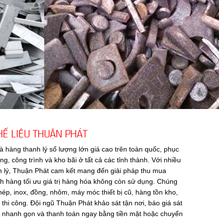
Ế LIỆU THUẬN PHÁT
à hàng thanh lý số lượng lớn giá cao trên toàn quốc, phục
, công trình và kho bãi ở tất cả các tỉnh thành. Với nhiều
h lý, Thuận Phát cam kết mang đến giải pháp thu mua
h hàng tối ưu giá trị hàng hóa không còn sử dụng. Chúng
thép, inox, đồng, nhôm, máy móc thiết bị cũ, hàng tồn kho,
 thi công. Đội ngũ Thuận Phát khảo sát tận nơi, báo giá sát
om nhanh gọn và thanh toán ngay bằng tiền mặt hoặc chuyển