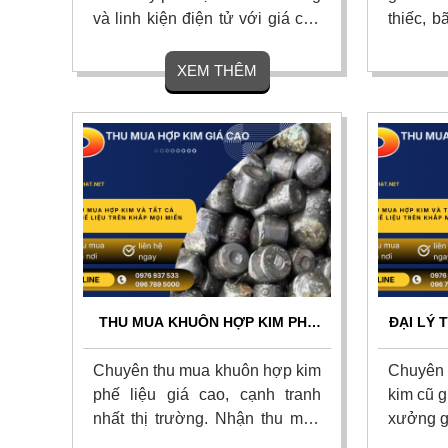
và linh kiện điện tử với giá cao
thiếc, b
nhất thị trường. Cam kết cân đo
thiếc tồ
uy tín, thanh toán nhanh một
với giá 
XEM THÊM
lần, vận chuyển tận nơi và chiết
kết định
khấu hoa hồng hấp dẫn. Liên
tận nơi 
hệ ngay.
Liên hệ
THU MUA KHUÔN HỢP KIM PHẾ
ĐẠI LÝ 
LIỆU GIÁ CAO TẬN NƠI – UY TÍN
KIM C
TOÀN QUỐC
Chuyên thu mua khuôn hợp kim
Chuyên 
phế liệu giá cao, cạnh tranh
kim cũ g
nhất thị trường. Nhận thu mua
xưởng g
các loại khuôn dập, khuôn đúc,
toàn qu