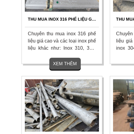
THU MUA INOX 316 PHẾ LIỆU GIÁ
THU MUA
CAO - THU MUA TẬN NƠI 24/7
CAO T
Chuyên thu mua inox 316 phế
Chuyên 
liệu giá cao và các loại inox phế
liệu giá
liệu khác như: Inox 310, 304,
inox 30
201, 430 từ công trình, nhà máy,
gom tậ
xí nghiệp và các khu công
nhà máy
XEM THÊM
nghiệp trên khắp mọi miền tổ
cân đo u
quốc. Thu mua tận nơi, thanh
Hoa hồn
toán nhanh. Liên hệ ngay.
nhận bá