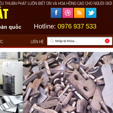
IẾT ƠN VÀ HOA HỒNG CAO CHO NGƯỜI GIỚI THIỆU
Hotline:
0976 937 533
ỨC
LIÊN HỆ