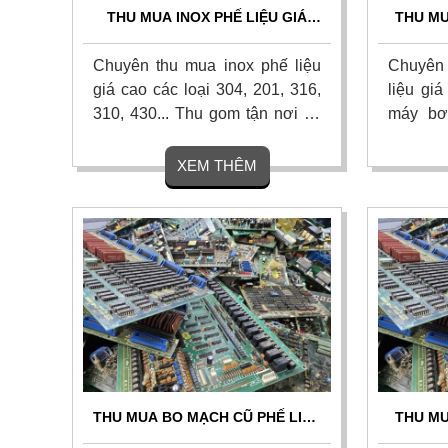
THU MUA INOX PHẾ LIỆU GIÁ
THU MU
CAO, CÂN ĐO UY TÍN, THANH
GIÁ C
TOÁN NHANH 24/7
Chuyên thu mua inox phế liệu
Chuyên 
giá cao các loại 304, 201, 316,
liệu gi
310, 430... Thu gom tận nơi tại
máy bơ
nhà xưởng, công ty, công trình.
các loại
Cân đo chính xác, thanh toán
mua tận
XEM THÊM
liền tay 1 lần, chiết khấu hoa
mặt nha
hồng cao cho người giới thiệu.
ngày, c
Liên hệ ngay.
ngay.
THU MUA BO MẠCH CŨ PHẾ LIỆU
THU MU
GIÁ CAO - THU MUA TẬN NƠI
GIÁ CA