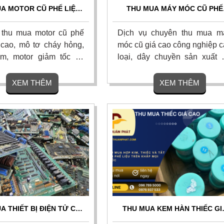
A MOTOR CŨ PHẾ LIỆU
THU MUA MÁY MÓC CŨ PHẾ
AO - THU MUA TẬN NƠI
LIỆU GIÁ CAO TOP 1 - THU G
TOÀN QUỐC
TẬN NƠI 24/7
thu mua motor cũ phế
Dịch vụ chuyên thu mua m
á cao, mô tơ cháy hỏng,
móc cũ giá cao công nghiệp c
m, motor giảm tốc và
loại, dây chuyền sản xuất 
 máy móc thiết bị cũ, thu
hỏng và phế liệu nhà xưởng v
 nơi. Thanh toán tiền
giá cao sát thị trường. Chúng 
XEM THÊM
XEM THÊM
nh gọn, bốc xếp trong
cam kết thanh toán nha
ó hoa hồng cao. Liên hệ
chóng, tháo dỡ và vận chuy
miễn phí tận nơi toàn quốc.
A THIẾT BỊ ĐIỆN TỬ CŨ
THU MUA KEM HÀN THIẾC GI
O – THU MUA TẬN NƠI,
CAO TOÀN QUỐC - TẬN NƠI,