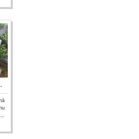
từ
để
ưu
HẾ
N
hà
hu
ép
ơi
ôi
hỗ