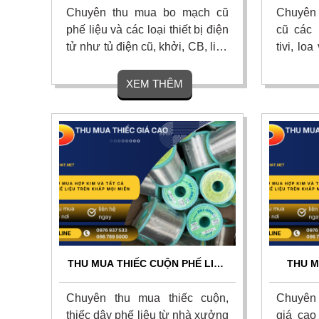
24/7
ĐỊN
Chuyên thu mua bo mạch cũ
Chuyên t
phế liệu và các loại thiết bị điện
cũ các l
tử như tủ điện cũ, khởi, CB, linh
tivi, lo
kiện điện tử với giá cao nhất
hỏng ho
hiện nay trên khắp mọi miền tổ
nhất th
XEM THÊM
quốc. Cam kết thu mua tận nơi,
nơi, th
uy tín, chuyên nghiệp. Liên hệ
toán nh
ngay.
phút. Li
THU MUA THIẾC CUỘN PHẾ LIỆU
THU M
GIÁ CAO TOÀN QUỐC - THU
CAO T
GOM TẬN NƠI 24/7
TẬN N
Chuyên thu mua thiếc cuộn,
Chuyên 
thiếc dây phế liệu từ nhà xưởng
giá cao 