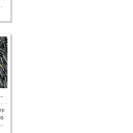
ơi
Thu
ễn
có
ới
báo
M
ẬN
ợp
ng.
án
g,