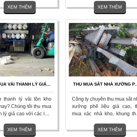
 cả các loại mảnh dao
chủng loại, hư hỏng, nứt vỡ 
XEM THÊM
XEM THÊM
 dao phay ngón carbide,
xưởng cơ khí. Liên hệ ngay 
an siêu cứng, chíp phế
nhận báo giá chính xác và 
 lưỡi cưa hợp kim đã
đãi hoa hồng cao.
y hoặc hư hỏng. Liên
UA VẢI THANH LÝ GIÁ
THU MUA SẮT NHÀ XƯỞNG P
HẤT HÔM NAY – THANH
LIỆU GIÁ CAO - THU GOM TẬ
TOÁN 1 LẦN
NƠI
 thanh lý vải tồn kho
Công ty chuyên thu mua sắt n
ay? Chúng tôi thu mua
xưởng phế liệu giá cao, t
h lý giá cao với các loại
mua xác nhà kho, khung th
 vải khúc, vải phế liệu
tiền chế tận n
nhất thị trường. Cam kết
phelieuthuanphat.net Chúng t
XEM THÊM
XEM THÊM
tận nơi, bốc xếp nhanh,
cam kết định giá chính xác, 