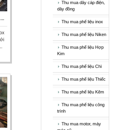
Thu mua dây cáp điện,
dây đồng
IÁ
Thu mua phế liệu inox
ox
Thu mua phế liệu Niken
với
6,
Thu mua phế liệu Hợp
Kim
ng
h.
Thu mua phế liệu Chì
nh
ên
Thu mua phế liệu Thiếc
ôm
Thu mua phế liệu Kẽm
Thu mua phế liệu công
trình
Thu mua motor, máy