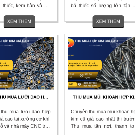
ã thiếc, kem hàn và bột
bã thiếc số lượng lớn tận n
n kho từ nhà máy điện tử
với giá cao nhất thị trường. 
cao nhất thị trường, cam
gom nhanh, vận chuyển mi
XEM THÊM
XEM THÊM
 giá minh bạch, bốc xếp
phí, thanh toán liền tay và 
và thanh toán dứt điểm.
hoa hồng cao cho người gi
 ngay
thiệu. Liên hệ ngay để nhận 
giá hôm nay!
THU MUA LƯỠI DAO HỢP
THU MUA MŨI KHOAN HỢP KI
Ũ, MẢNH DAO TIỆN CNC
CŨ GIÁ CAO TOÀN QUỐC - T
GIÁ CAO
NƠI 24/7
thu mua lưỡi dao hợp
Chuyên thu mua mũi khoan h
iá cao tại xưởng cơ khí,
kim cũ giá cao nhất thị trườ
ỗ và nhà máy CNC trên
Thu mua tận nơi, thanh to
ốc. Chúng tôi nhận thu
nhanh.Nhận mua mọi số lượn