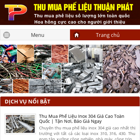
Menu
Trang chủ
DỊCH VỤ NỔI BẬT
Thu Mua Phế Liệu Inox 304 Giá Cao Toàn
Quốc | Tận Nơi, Báo Giá Ngay
Chuyên thu mua phế liệu inox 304 giá cao nhất thị
trường với tất cả các loại inox 310, 316, 430. Thu
gom tận xưởng công nghiệp, nhà máy, công trình.