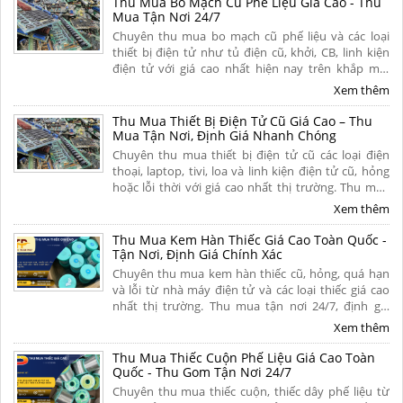
Thu Mua Bo Mạch Cũ Phế Liệu Giá Cao - Thu
Mua Tận Nơi 24/7
Chuyên thu mua bo mạch cũ phế liệu và các loại
thiết bị điện tử như tủ điện cũ, khởi, CB, linh kiện
điện tử với giá cao nhất hiện nay trên khắp mọi
miền tổ quốc. Cam kết thu mua tận nơi, uy tín,
Xem thêm
chuyên nghiệp. Liên hệ ngay.
Thu Mua Thiết Bị Điện Tử Cũ Giá Cao – Thu
Mua Tận Nơi, Định Giá Nhanh Chóng
Chuyên thu mua thiết bị điện tử cũ các loại điện
thoại, laptop, tivi, loa và linh kiện điện tử cũ, hỏng
hoặc lỗi thời với giá cao nhất thị trường. Thu mua
tận nơi, thủ tục nhanh gọn, thanh toán nhanh dứt
Xem thêm
điểm trong 5 phút. Liên hệ ngay.
Thu Mua Kem Hàn Thiếc Giá Cao Toàn Quốc -
Tận Nơi, Định Giá Chính Xác
Chuyên thu mua kem hàn thiếc cũ, hỏng, quá hạn
và lỗi từ nhà máy điện tử và các loại thiếc giá cao
nhất thị trường. Thu mua tận nơi 24/7, định giá
minh bạch theo hàm lượng thiếc, thanh toán
Xem thêm
nhanh gọn dứt điểm. Liên hệ ngay.
Thu Mua Thiếc Cuộn Phế Liệu Giá Cao Toàn
Quốc - Thu Gom Tận Nơi 24/7
Chuyên thu mua thiếc cuộn, thiếc dây phế liệu từ