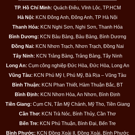
TP. Hồ Chí Minh:
Quách Điêu, Vĩnh Lộc, TP.HCM
Hà Nội:
KCN Đông Anh, Đông Anh, TP Hà Nội
Thanh Hóa:
KCN Nghi Sơn, Nghi Sơn, Thanh Hóa
Bình Dương:
KCN Bàu Bàng, Bàu Bàng, Bình Dương
Đồng Nai:
KCN Nhơn Trạch, Nhơn Trạch, Đồng Nai
Tây Ninh:
KCN Trảng Bàng, Trảng Bàng, Tây Ninh
Long An:
Cụm công nghiệp Đức Hòa, Đức Hòa, Long An
Vũng Tàu:
KCN Phú Mỹ I, Phú Mỹ, Bà Rịa – Vũng Tàu
Bình Thuận:
KCN Phan Thiết, Hàm Thuận Bắc, BT
Bình Định:
KCN Nhơn Hòa, An Nhơn, Bình Định
Tiền Giang:
Cụm CN, Tân Mỹ Chánh, Mỹ Tho, Tiền Giang
Cần Thơ:
KCN Trà Nóc, Bình Thủy, Cần Thơ
Bến Tre:
KCN Phú Thuận, Bình Đại, Bến Tre
Bình Phước:
KCN Đồng Xoài II, Đồng Xoài, Bình Phước