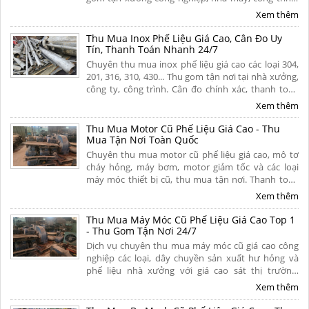
Quy trình cân đo uy tín, thanh toán nhanh. Hoa
Xem thêm
hồng cao. Liên hệ ngay để nhận báo giá hôm nay!
Thu Mua Inox Phế Liệu Giá Cao, Cân Đo Uy
Tín, Thanh Toán Nhanh 24/7
Chuyên thu mua inox phế liệu giá cao các loại 304,
201, 316, 310, 430... Thu gom tận nơi tại nhà xưởng,
công ty, công trình. Cân đo chính xác, thanh toán
liền tay 1 lần, chiết khấu hoa hồng cao cho người
Xem thêm
giới thiệu. Liên hệ ngay.
Thu Mua Motor Cũ Phế Liệu Giá Cao - Thu
Mua Tận Nơi Toàn Quốc
Chuyên thu mua motor cũ phế liệu giá cao, mô tơ
cháy hỏng, máy bơm, motor giảm tốc và các loại
máy móc thiết bị cũ, thu mua tận nơi. Thanh toán
tiền mặt nhanh gọn, bốc xếp trong ngày, có hoa
Xem thêm
hồng cao. Liên hệ ngay.
Thu Mua Máy Móc Cũ Phế Liệu Giá Cao Top 1
- Thu Gom Tận Nơi 24/7
Dịch vụ chuyên thu mua máy móc cũ giá cao công
nghiệp các loại, dây chuyền sản xuất hư hỏng và
phế liệu nhà xưởng với giá cao sát thị trường.
Chúng tôi cam kết thanh toán nhanh chóng, tháo
Xem thêm
dỡ và vận chuyển miễn phí tận nơi toàn quốc.