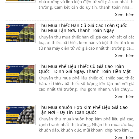
nhà xưởng và linh kiện điện tử với giá cao nhất thị
trường. Cam kết cân đo uy tín, thanh toán nhanh
một lần, vận chuyển tận nơi và chiết khấu hoa hồng
Xem thêm
hấp dẫn. Liên hệ ngay.
Thu Mua Thiếc Hàn Cũ Giá Cao Toàn Quốc –
Thu Mua Tận Nơi, Thanh Toán Ngay
Chuyên thu mua thiếc hàn cũ giá cao với tất cả các
loại, xỉ thiếc, bã thiếc, kem hàn và bột thiếc tồn kho
từ nhà máy điện tử với giá cao nhất thị trường, cam
kết định giá minh bạch, bốc xếp tận nơi và thanh
Xem thêm
toán dứt điểm. Liên hệ ngay
Thu Mua Phế Liệu Thiếc Cũ Giá Cao Toàn
Quốc – Định Giá Ngay, Thanh Toán Tiền Mặt
Chuyên thu mua phế liệu thiếc cũ, thiếc bạc, thiếc
hàn, xỉ thiếc, bã thiếc số lượng lớn tận nơi với giá
cao nhất thị trường. Thu gom nhanh, vận chuyển
miễn phí, thanh toán liền tay và có hoa hồng cao
Xem thêm
cho người giới thiệu. Liên hệ ngay để nhận báo giá
hôm nay!
Thu Mua Khuôn Hợp Kim Phế Liệu Giá Cao
Tận Nơi – Uy Tín Toàn Quốc
Chuyên thu mua khuôn hợp kim phế liệu giá cao,
cạnh tranh nhất thị trường. Nhận thu mua các loại
khuôn dập, khuôn đúc, mũi khoan, chip hợp kim cũ
hỏng tận nơi. Cân đo uy tín, khảo sát nhanh chóng,
Xem thêm