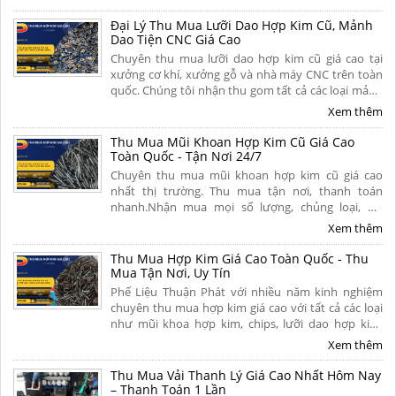
thanh toán nhanh. Liên hệ ngay để nhận báo giá chi
tiết hôm nay!
Đại Lý Thu Mua Lưỡi Dao Hợp Kim Cũ, Mảnh
Dao Tiện CNC Giá Cao
Chuyên thu mua lưỡi dao hợp kim cũ giá cao tại
xưởng cơ khí, xưởng gỗ và nhà máy CNC trên toàn
quốc. Chúng tôi nhận thu gom tất cả các loại mảnh
dao tiện cũ, dao phay ngón carbide, mũi khoan siêu
Xem thêm
cứng, chíp phế liệu và lưỡi cưa hợp kim đã mòn, gãy
hoặc hư hỏng. Liên hệ ngay.
Thu Mua Mũi Khoan Hợp Kim Cũ Giá Cao
Toàn Quốc - Tận Nơi 24/7
Chuyên thu mua mũi khoan hợp kim cũ giá cao
nhất thị trường. Thu mua tận nơi, thanh toán
nhanh.Nhận mua mọi số lượng, chủng loại, hư
hỏng, nứt vỡ từ xưởng cơ khí. Liên hệ ngay để nhận
Xem thêm
báo giá chính xác và ưu đãi hoa hồng cao.
Thu Mua Hợp Kim Giá Cao Toàn Quốc - Thu
Mua Tận Nơi, Uy Tín
Phế Liệu Thuận Phát với nhiều năm kinh nghiệm
chuyên thu mua hợp kim giá cao với tất cả các loại
như mũi khoa hợp kim, chips, lưỡi dao hợp kim,
khuôn hợp kim.... Thu mua tận nơi, uy tín, chuyên
Xem thêm
nghiệp trên khắp mọi miền tổ quốc. Liên hệ.
Thu Mua Vải Thanh Lý Giá Cao Nhất Hôm Nay
– Thanh Toán 1 Lần