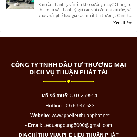
Bạn cần thanh lý vải tồn kho xưởng may? Chúng tôi
thu mua vải thanh lý giá cao với các loại vải cây, vải
khúc, vải phế liệu giá cao nhất thị trường. Cam kết
thu mua tận nơi, bốc xếp nhanh, hoa hồng cao.
Xem thêm
Click xem bảng giá!
CÔNG TY TNHH ĐẦU TƯ THƯƠNG MẠI
DỊCH VỤ THUẬN PHÁT TÀI
- Mã số thuế:
0316259954
- Hotline:
0976 937 533
- Website:
www.phelieuthuanphat.net
- Email:
Lequangdung5000@gmail.com
ĐỊA CHỈ THU MUA PHẾ LIỆU THUẬN PHÁT