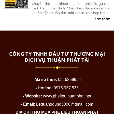
Chuyên thu mua khuôn hợp kim phế liệu giá cao,
cạnh tranh nhất thị trường. Nhận thu mua các loại
khuôn dập, khuôn đúc, mũi khoan, chip hợp kim cũ
hỏng tận nơi. Cân đo uy tín, khảo sát nhanh chóng,
Xem thêm
thanh toán nhanh. Liên hệ ngay để nhận báo giá chi
tiết hôm nay!
CÔNG TY TNHH ĐẦU TƯ THƯƠNG MẠI
DỊCH VỤ THUẬN PHÁT TÀI
- Mã số thuế:
0316259954
- Hotline:
0976 937 533
- Website:
www.phelieuthuanphat.net
- Email:
Lequangdung5000@gmail.com
ĐỊA CHỈ THU MUA PHẾ LIỆU THUẬN PHÁT