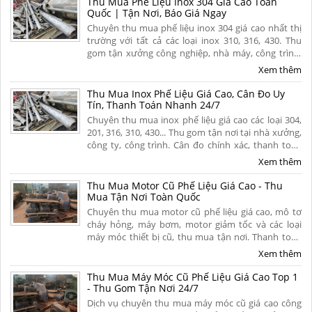
Thu Mua Phế Liệu Inox 304 Giá Cao Toàn
Quốc | Tận Nơi, Báo Giá Ngay
Chuyên thu mua phế liệu inox 304 giá cao nhất thị
trường với tất cả các loại inox 310, 316, 430. Thu
gom tận xưởng công nghiệp, nhà máy, công trình.
Quy trình cân đo uy tín, thanh toán nhanh. Hoa
Xem thêm
hồng cao. Liên hệ ngay để nhận báo giá hôm nay!
Thu Mua Inox Phế Liệu Giá Cao, Cân Đo Uy
Tín, Thanh Toán Nhanh 24/7
Chuyên thu mua inox phế liệu giá cao các loại 304,
201, 316, 310, 430... Thu gom tận nơi tại nhà xưởng,
công ty, công trình. Cân đo chính xác, thanh toán
liền tay 1 lần, chiết khấu hoa hồng cao cho người
Xem thêm
giới thiệu. Liên hệ ngay.
Thu Mua Motor Cũ Phế Liệu Giá Cao - Thu
Mua Tận Nơi Toàn Quốc
Chuyên thu mua motor cũ phế liệu giá cao, mô tơ
cháy hỏng, máy bơm, motor giảm tốc và các loại
máy móc thiết bị cũ, thu mua tận nơi. Thanh toán
tiền mặt nhanh gọn, bốc xếp trong ngày, có hoa
Xem thêm
hồng cao. Liên hệ ngay.
Thu Mua Máy Móc Cũ Phế Liệu Giá Cao Top 1
- Thu Gom Tận Nơi 24/7
Dịch vụ chuyên thu mua máy móc cũ giá cao công