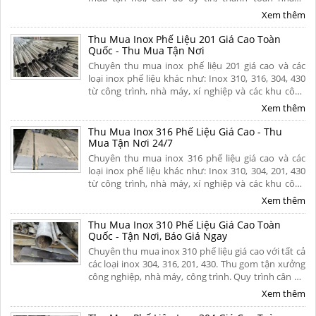
chóng một lần. Liên hệ ngay để nhận báo giá mới
Xem thêm
nhất hôm nay!
Thu Mua Inox Phế Liệu 201 Giá Cao Toàn
Quốc - Thu Mua Tận Nơi
Chuyên thu mua inox phế liệu 201 giá cao và các
loại inox phế liệu khác như: Inox 310, 316, 304, 430
từ công trình, nhà máy, xí nghiệp và các khu công
nghiệp trên khắp mọi miền tổ quốc. Thu mua tận
Xem thêm
nơi, thanh toán nhanh. Liên hệ ngay.
Thu Mua Inox 316 Phế Liệu Giá Cao - Thu
Mua Tận Nơi 24/7
Chuyên thu mua inox 316 phế liệu giá cao và các
loại inox phế liệu khác như: Inox 310, 304, 201, 430
từ công trình, nhà máy, xí nghiệp và các khu công
nghiệp trên khắp mọi miền tổ quốc. Thu mua tận
Xem thêm
nơi, thanh toán nhanh. Liên hệ ngay.
Thu Mua Inox 310 Phế Liệu Giá Cao Toàn
Quốc - Tận Nơi, Báo Giá Ngay
Chuyên thu mua inox 310 phế liệu giá cao với tất cả
các loại inox 304, 316, 201, 430. Thu gom tận xưởng
công nghiệp, nhà máy, công trình. Quy trình cân đo
uy tín, thanh toán nhanh. Hoa hồng cao. Liên hệ
Xem thêm
ngay để nhận báo giá hôm nay!