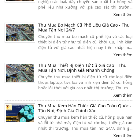
nghiệp các loại, dây chuyền sản xuất hư hỏng và
phế liệu nhà xưởng với giá cao sát thị trường.
Chúng tôi cam kết thanh toán nhanh chóng, tháo
Xem thêm
dỡ và vận chuyển miễn phí tận nơi toàn quốc.
Thu Mua Bo Mạch Cũ Phế Liệu Giá Cao - Thu
Mua Tận Nơi 24/7
Chuyên thu mua bo mạch cũ phế liệu và các loại
thiết bị điện tử như tủ điện cũ, khởi, CB, linh kiện
điện tử với giá cao nhất hiện nay trên khắp mọi
miền tổ quốc. Cam kết thu mua tận nơi, uy tín,
Xem thêm
chuyên nghiệp. Liên hệ ngay.
Thu Mua Thiết Bị Điện Tử Cũ Giá Cao – Thu
Mua Tận Nơi, Định Giá Nhanh Chóng
Chuyên thu mua thiết bị điện tử cũ các loại điện
thoại, laptop, tivi, loa và linh kiện điện tử cũ, hỏng
hoặc lỗi thời với giá cao nhất thị trường. Thu mua
tận nơi, thủ tục nhanh gọn, thanh toán nhanh dứt
Xem thêm
điểm trong 5 phút. Liên hệ ngay.
Thu Mua Kem Hàn Thiếc Giá Cao Toàn Quốc -
Tận Nơi, Định Giá Chính Xác
Chuyên thu mua kem hàn thiếc cũ, hỏng, quá hạn
và lỗi từ nhà máy điện tử và các loại thiếc giá cao
nhất thị trường. Thu mua tận nơi 24/7, định giá
minh bạch theo hàm lượng thiếc, thanh toán
Xem thêm