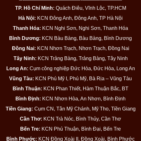
TP. Hồ Chí Minh:
Quách Điêu, Vĩnh Lộc, TP.HCM
Hà Nội:
KCN Đông Anh, Đông Anh, TP Hà Nội
Thanh Hóa:
KCN Nghi Sơn, Nghi Sơn, Thanh Hóa
Bình Dương:
KCN Bàu Bàng, Bàu Bàng, Bình Dương
Đồng Nai:
KCN Nhơn Trạch, Nhơn Trạch, Đồng Nai
Tây Ninh:
KCN Trảng Bàng, Trảng Bàng, Tây Ninh
Long An:
Cụm công nghiệp Đức Hòa, Đức Hòa, Long An
Vũng Tàu:
KCN Phú Mỹ I, Phú Mỹ, Bà Rịa – Vũng Tàu
Bình Thuận:
KCN Phan Thiết, Hàm Thuận Bắc, BT
Bình Định:
KCN Nhơn Hòa, An Nhơn, Bình Định
Tiền Giang:
Cụm CN, Tân Mỹ Chánh, Mỹ Tho, Tiền Giang
Cần Thơ:
KCN Trà Nóc, Bình Thủy, Cần Thơ
Bến Tre:
KCN Phú Thuận, Bình Đại, Bến Tre
Bình Phước:
KCN Đồng Xoài II, Đồng Xoài, Bình Phước