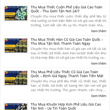
nhanh gọn dứt điểm. Liên hệ ngay.
Thu Mua Thiếc Cuộn Phế Liệu Giá Cao Toàn
Quốc - Thu Gom Tận Nơi 24/7
Chuyên thu mua thiếc cuộn, thiếc dây phế liệu từ
nhà xưởng và linh kiện điện tử với giá cao nhất thị
trường. Cam kết cân đo uy tín, thanh toán nhanh
một lần, vận chuyển tận nơi và chiết khấu hoa hồng
Xem thêm
hấp dẫn. Liên hệ ngay.
Thu Mua Thiếc Hàn Cũ Giá Cao Toàn Quốc –
Thu Mua Tận Nơi, Thanh Toán Ngay
Chuyên thu mua thiếc hàn cũ giá cao với tất cả các
loại, xỉ thiếc, bã thiếc, kem hàn và bột thiếc tồn kho
từ nhà máy điện tử với giá cao nhất thị trường, cam
kết định giá minh bạch, bốc xếp tận nơi và thanh
Xem thêm
toán dứt điểm. Liên hệ ngay
Thu Mua Phế Liệu Thiếc Cũ Giá Cao Toàn
Quốc – Định Giá Ngay, Thanh Toán Tiền Mặt
Chuyên thu mua phế liệu thiếc cũ, thiếc bạc, thiếc
hàn, xỉ thiếc, bã thiếc số lượng lớn tận nơi với giá
cao nhất thị trường. Thu gom nhanh, vận chuyển
miễn phí, thanh toán liền tay và có hoa hồng cao
Xem thêm
cho người giới thiệu. Liên hệ ngay để nhận báo giá
hôm nay!
Thu Mua Khuôn Hợp Kim Phế Liệu Giá Cao
Tận Nơi – Uy Tín Toàn Quốc