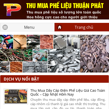
Menu
Trang chủ
DỊCH VỤ NỔI BẬT
Thu Mua Dây Cáp Điện Phế Liệu Giá Cao Toàn
Quốc – Cập Nhật Hôm Nay
Chuyên thu mua dây cáp điện phế liệu, cáp đồng,
cáp nhôm cũ thanh lý giá cao nhất thị trường. Thu
mua tận nơi, cân đo uy tín, thanh toán nhanh