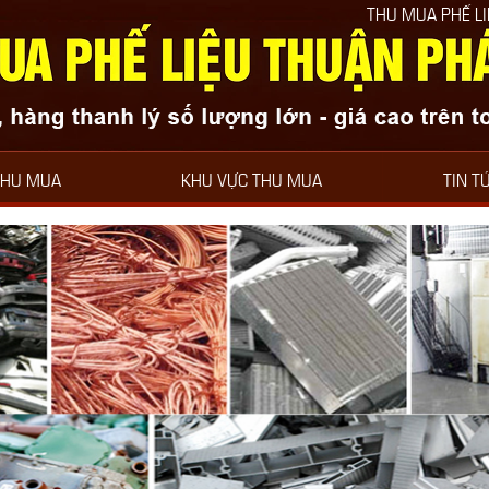
THU MUA PHẾ LIỆU THUẬN PHÁT LU
THU MUA
KHU VỰC THU MUA
TIN T