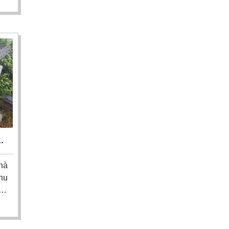
từ
để
ưu
HẾ
N
hà
hu
ép
ơi
ôi
hỗ