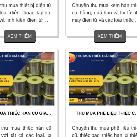
H GIÁ NHANH CHÓNG
ĐỊNH GIÁ CHÍNH XÁC
hu mua thiết bị điện tử
Chuyên thu mua kem hàn thi
oại điện thoại, laptop,
cũ, hỏng, quá hạn và lỗi từ 
a và linh kiện điện tử cũ,
máy điện tử và các loại thiếc giá
ặc lỗi thời với giá cao
cao nhất thị trường. Thu m
ị trường. Thu mua tận
tận nơi 24/7, định giá minh b
XEM THÊM
XEM THÊM
ủ tục nhanh gọn, thanh
theo hàm lượng thiếc, tha
anh dứt điểm trong 5
toán nhanh gọn dứt điểm. Li
ên hệ ngay.
hệ ngay.
UA THIẾC HÀN CŨ GIÁ
THU MUA PHẾ LIỆU THIẾC C
OÀN QUỐC – THU MUA
GIÁ CAO TOÀN QUỐC – ĐỊN
ƠI, THANH TOÁN NGAY
GIÁ NGAY, THANH TOÁN TIỀ
thu mua thiếc hàn cũ
Chuyên thu mua phế liệu thi
MẶT
với tất cả các loại, xỉ
cũ, thiếc bạc, thiếc hàn, xỉ thi