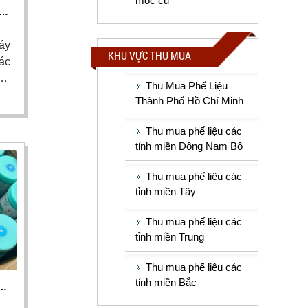
móc cũ
OM
áy
KHU VỰC THU MUA
ác
hư
Thu Mua Phế Liệu
ới
Thành Phố Hồ Chí Minh
tôi
nh
Thu mua phế liệu các
ển
tỉnh miền Đông Nam Bộ
Thu mua phế liệu các
tỉnh miền Tây
Thu mua phế liệu các
tỉnh miền Trung
Thu mua phế liệu các
tỉnh miền Bắc
Á