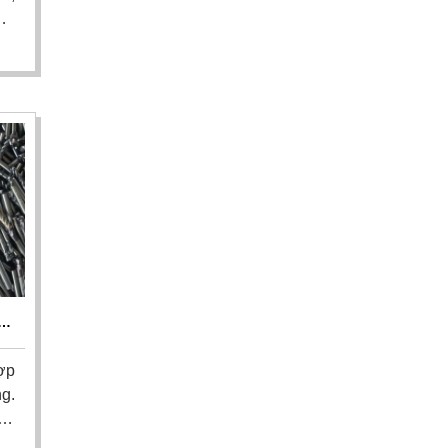
ơi
Thu
ễn
có
ới
báo
M
ẬN
ợp
ng.
án
g,