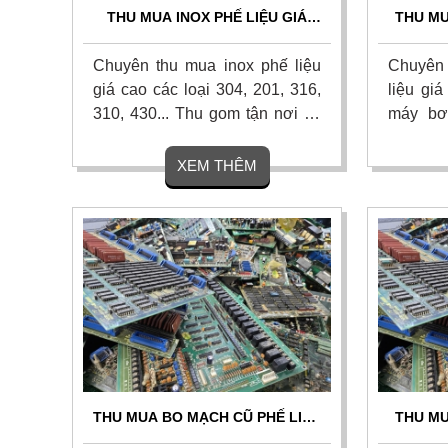
THU MUA INOX PHẾ LIỆU GIÁ
THU MU
CAO, CÂN ĐO UY TÍN, THANH
GIÁ C
TOÁN NHANH 24/7
Chuyên thu mua inox phế liệu
Chuyên 
giá cao các loại 304, 201, 316,
liệu gi
310, 430... Thu gom tận nơi tại
máy bơ
nhà xưởng, công ty, công trình.
các loại
Cân đo chính xác, thanh toán
mua tận
XEM THÊM
liền tay 1 lần, chiết khấu hoa
mặt nha
hồng cao cho người giới thiệu.
ngày, c
Liên hệ ngay.
ngay.
THU MUA BO MẠCH CŨ PHẾ LIỆU
THU MU
GIÁ CAO - THU MUA TẬN NƠI
GIÁ CA