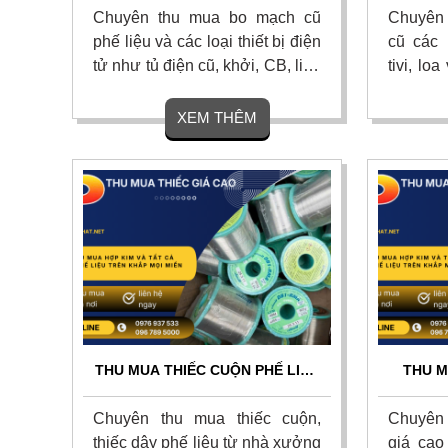
24/7
ĐỊN
Chuyên thu mua bo mạch cũ
Chuyên t
phế liệu và các loại thiết bị điện
cũ các l
tử như tủ điện cũ, khởi, CB, linh
tivi, lo
kiện điện tử với giá cao nhất
hỏng ho
hiện nay trên khắp mọi miền tổ
nhất th
XEM THÊM
quốc. Cam kết thu mua tận nơi,
nơi, th
uy tín, chuyên nghiệp. Liên hệ
toán nh
ngay.
phút. Li
THU MUA THIẾC CUỘN PHẾ LIỆU
THU M
GIÁ CAO TOÀN QUỐC - THU
CAO T
GOM TẬN NƠI 24/7
TẬN N
Chuyên thu mua thiếc cuộn,
Chuyên 
thiếc dây phế liệu từ nhà xưởng
giá cao 