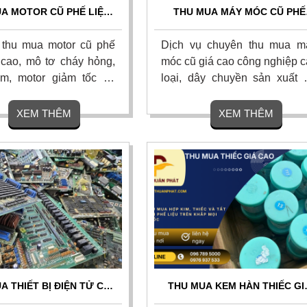
A MOTOR CŨ PHẾ LIỆU
THU MUA MÁY MÓC CŨ PHẾ
AO - THU MUA TẬN NƠI
LIỆU GIÁ CAO TOP 1 - THU G
TOÀN QUỐC
TẬN NƠI 24/7
thu mua motor cũ phế
Dịch vụ chuyên thu mua m
á cao, mô tơ cháy hỏng,
móc cũ giá cao công nghiệp c
m, motor giảm tốc và
loại, dây chuyền sản xuất 
 máy móc thiết bị cũ, thu
hỏng và phế liệu nhà xưởng v
 nơi. Thanh toán tiền
giá cao sát thị trường. Chúng 
XEM THÊM
XEM THÊM
nh gọn, bốc xếp trong
cam kết thanh toán nha
ó hoa hồng cao. Liên hệ
chóng, tháo dỡ và vận chuy
miễn phí tận nơi toàn quốc.
A THIẾT BỊ ĐIỆN TỬ CŨ
THU MUA KEM HÀN THIẾC GI
O – THU MUA TẬN NƠI,
CAO TOÀN QUỐC - TẬN NƠI,