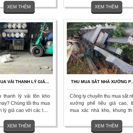
 cả các loại mảnh dao
chủng loại, hư hỏng, nứt vỡ 
XEM THÊM
XEM THÊM
 dao phay ngón carbide,
xưởng cơ khí. Liên hệ ngay 
an siêu cứng, chíp phế
nhận báo giá chính xác và 
 lưỡi cưa hợp kim đã
đãi hoa hồng cao.
y hoặc hư hỏng. Liên
UA VẢI THANH LÝ GIÁ
THU MUA SẮT NHÀ XƯỞNG P
HẤT HÔM NAY – THANH
LIỆU GIÁ CAO - THU GOM TẬ
TOÁN 1 LẦN
NƠI
 thanh lý vải tồn kho
Công ty chuyên thu mua sắt n
ay? Chúng tôi thu mua
xưởng phế liệu giá cao, t
h lý giá cao với các loại
mua xác nhà kho, khung th
 vải khúc, vải phế liệu
tiền chế tận n
nhất thị trường. Cam kết
phelieuthuanphat.net Chúng t
XEM THÊM
XEM THÊM
tận nơi, bốc xếp nhanh,
cam kết định giá chính xác, 