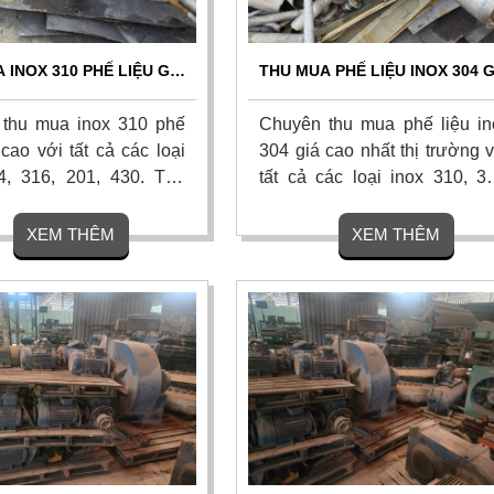
 INOX 310 PHẾ LIỆU GIÁ
THU MUA PHẾ LIỆU INOX 304 G
OÀN QUỐC - TẬN NƠI,
CAO TOÀN QUỐC | TẬN NƠI,
BÁO GIÁ NGAY
BÁO GIÁ NGAY
thu mua inox 310 phế
Chuyên thu mua phế liệu in
 cao với tất cả các loại
304 giá cao nhất thị trường 
4, 316, 201, 430. Thu
tất cả các loại inox 310, 31
n xưởng công nghiệp,
430. Thu gom tận xưởng cô
, công trình. Quy trình
nghiệp, nhà máy, công trìn
XEM THÊM
XEM THÊM
y tín, thanh toán nhanh.
Quy trình cân đo uy tín, tha
g cao. Liên hệ ngay để
toán nhanh. Hoa hồng cao. Li
o giá hôm nay!
hệ ngay để nhận báo giá h
nay!