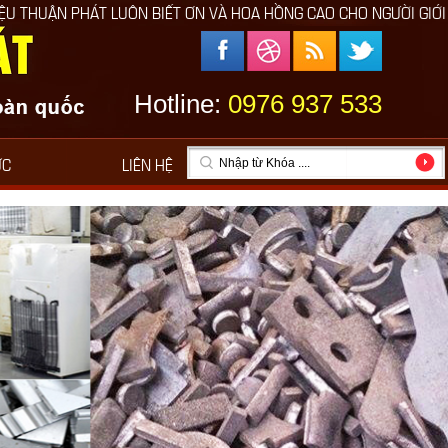
ÔN BIẾT ƠN VÀ HOA HỒNG CAO CHO NGƯỜI GIỚI THIỆU
Hotline:
0976 937 533
ỨC
LIÊN HỆ