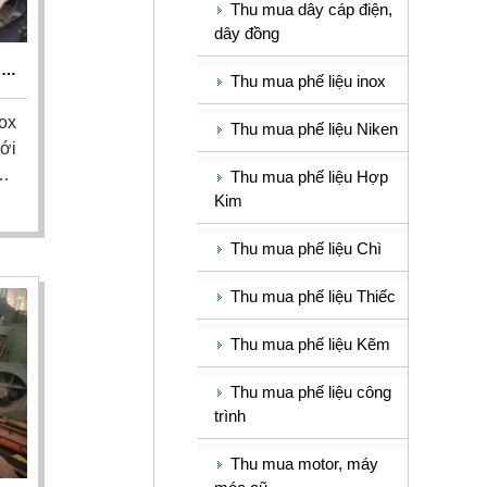
Thu mua dây cáp điện,
dây đồng
IÁ
Thu mua phế liệu inox
ox
Thu mua phế liệu Niken
với
6,
Thu mua phế liệu Hợp
Kim
ng
h.
Thu mua phế liệu Chì
nh
ên
Thu mua phế liệu Thiếc
ôm
Thu mua phế liệu Kẽm
Thu mua phế liệu công
trình
Thu mua motor, máy