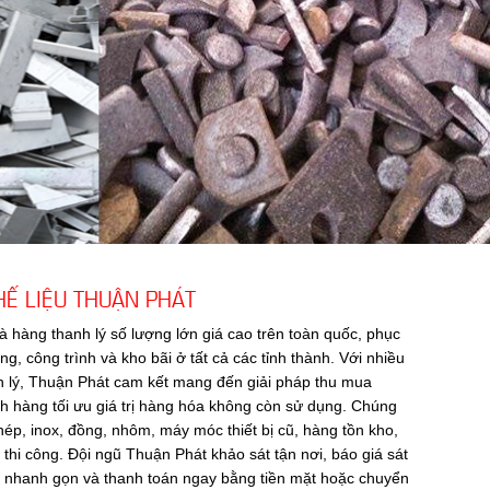
Ế LIỆU THUẬN PHÁT
à hàng thanh lý số lượng lớn giá cao trên toàn quốc, phục
, công trình và kho bãi ở tất cả các tỉnh thành. Với nhiều
h lý, Thuận Phát cam kết mang đến giải pháp thu mua
h hàng tối ưu giá trị hàng hóa không còn sử dụng. Chúng
thép, inox, đồng, nhôm, máy móc thiết bị cũ, hàng tồn kho,
 thi công. Đội ngũ Thuận Phát khảo sát tận nơi, báo giá sát
om nhanh gọn và thanh toán ngay bằng tiền mặt hoặc chuyển