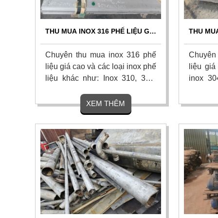
THU MUA INOX 316 PHẾ LIỆU GIÁ
THU MUA
CAO - THU MUA TẬN NƠI 24/7
CAO T
Chuyên thu mua inox 316 phế
Chuyên 
liệu giá cao và các loại inox phế
liệu giá
liệu khác như: Inox 310, 304,
inox 30
201, 430 từ công trình, nhà máy,
gom tậ
xí nghiệp và các khu công
nhà máy
XEM THÊM
nghiệp trên khắp mọi miền tổ
cân đo u
quốc. Thu mua tận nơi, thanh
Hoa hồn
toán nhanh. Liên hệ ngay.
nhận bá