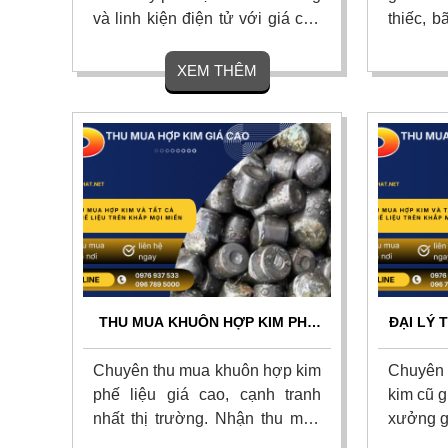
và linh kiện điện tử với giá cao
thiếc, b
nhất thị trường. Cam kết cân đo
thiếc tồ
uy tín, thanh toán nhanh một
với giá 
XEM THÊM
lần, vận chuyển tận nơi và chiết
kết định
khấu hoa hồng hấp dẫn. Liên
tận nơi 
hệ ngay.
Liên hệ
THU MUA KHUÔN HỢP KIM PHẾ
ĐẠI LÝ 
LIỆU GIÁ CAO TẬN NƠI – UY TÍN
KIM C
TOÀN QUỐC
Chuyên thu mua khuôn hợp kim
Chuyên 
phế liệu giá cao, cạnh tranh
kim cũ g
nhất thị trường. Nhận thu mua
xưởng g
các loại khuôn dập, khuôn đúc,
toàn qu