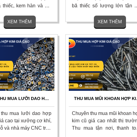
ã thiếc, kem hàn và bột
bã thiếc số lượng lớn tận n
n kho từ nhà máy điện tử
với giá cao nhất thị trường. 
cao nhất thị trường, cam
gom nhanh, vận chuyển mi
XEM THÊM
XEM THÊM
 giá minh bạch, bốc xếp
phí, thanh toán liền tay và 
và thanh toán dứt điểm.
hoa hồng cao cho người gi
 ngay
thiệu. Liên hệ ngay để nhận 
giá hôm nay!
THU MUA LƯỠI DAO HỢP
THU MUA MŨI KHOAN HỢP KI
Ũ, MẢNH DAO TIỆN CNC
CŨ GIÁ CAO TOÀN QUỐC - T
GIÁ CAO
NƠI 24/7
thu mua lưỡi dao hợp
Chuyên thu mua mũi khoan h
iá cao tại xưởng cơ khí,
kim cũ giá cao nhất thị trườ
ỗ và nhà máy CNC trên
Thu mua tận nơi, thanh to
ốc. Chúng tôi nhận thu
nhanh.Nhận mua mọi số lượn