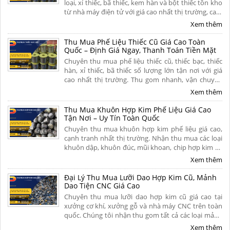
loại, xỉ thiếc, bã thiếc, kem hàn và bột thiếc tồn kho
từ nhà máy điện tử với giá cao nhất thị trường, cam
kết định giá minh bạch, bốc xếp tận nơi và thanh
Xem thêm
toán dứt điểm. Liên hệ ngay
Thu Mua Phế Liệu Thiếc Cũ Giá Cao Toàn
Quốc – Định Giá Ngay, Thanh Toán Tiền Mặt
Chuyên thu mua phế liệu thiếc cũ, thiếc bạc, thiếc
hàn, xỉ thiếc, bã thiếc số lượng lớn tận nơi với giá
cao nhất thị trường. Thu gom nhanh, vận chuyển
miễn phí, thanh toán liền tay và có hoa hồng cao
Xem thêm
cho người giới thiệu. Liên hệ ngay để nhận báo giá
hôm nay!
Thu Mua Khuôn Hợp Kim Phế Liệu Giá Cao
Tận Nơi – Uy Tín Toàn Quốc
Chuyên thu mua khuôn hợp kim phế liệu giá cao,
cạnh tranh nhất thị trường. Nhận thu mua các loại
khuôn dập, khuôn đúc, mũi khoan, chip hợp kim cũ
hỏng tận nơi. Cân đo uy tín, khảo sát nhanh chóng,
Xem thêm
thanh toán nhanh. Liên hệ ngay để nhận báo giá chi
tiết hôm nay!
Đại Lý Thu Mua Lưỡi Dao Hợp Kim Cũ, Mảnh
Dao Tiện CNC Giá Cao
Chuyên thu mua lưỡi dao hợp kim cũ giá cao tại
xưởng cơ khí, xưởng gỗ và nhà máy CNC trên toàn
quốc. Chúng tôi nhận thu gom tất cả các loại mảnh
dao tiện cũ, dao phay ngón carbide, mũi khoan siêu
Xem thêm