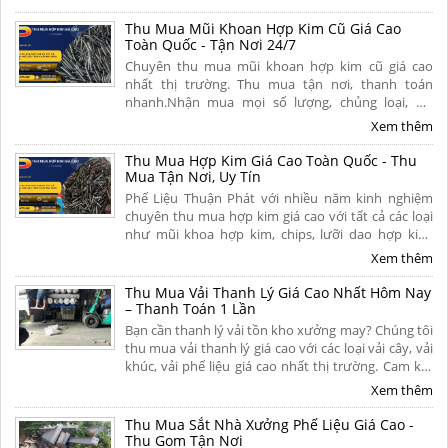
cứng, chíp phế liệu và lưỡi cưa hợp kim đã mòn, gãy
hoặc hư hỏng. Liên hệ ngay.
Thu Mua Mũi Khoan Hợp Kim Cũ Giá Cao
Toàn Quốc - Tận Nơi 24/7
Chuyên thu mua mũi khoan hợp kim cũ giá cao
nhất thị trường. Thu mua tận nơi, thanh toán
nhanh.Nhận mua mọi số lượng, chủng loại, hư
hỏng, nứt vỡ từ xưởng cơ khí. Liên hệ ngay để nhận
Xem thêm
báo giá chính xác và ưu đãi hoa hồng cao.
Thu Mua Hợp Kim Giá Cao Toàn Quốc - Thu
Mua Tận Nơi, Uy Tín
Phế Liệu Thuận Phát với nhiều năm kinh nghiệm
chuyên thu mua hợp kim giá cao với tất cả các loại
như mũi khoa hợp kim, chips, lưỡi dao hợp kim,
khuôn hợp kim.... Thu mua tận nơi, uy tín, chuyên
Xem thêm
nghiệp trên khắp mọi miền tổ quốc. Liên hệ.
Thu Mua Vải Thanh Lý Giá Cao Nhất Hôm Nay
– Thanh Toán 1 Lần
Bạn cần thanh lý vải tồn kho xưởng may? Chúng tôi
thu mua vải thanh lý giá cao với các loại vải cây, vải
khúc, vải phế liệu giá cao nhất thị trường. Cam kết
thu mua tận nơi, bốc xếp nhanh, hoa hồng cao.
Xem thêm
Click xem bảng giá!
Thu Mua Sắt Nhà Xưởng Phế Liệu Giá Cao -
Thu Gom Tận Nơi