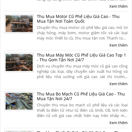
liền tay 1 lần, chiết khấu hoa hồng cao cho người
Xem thêm
giới thiệu. Liên hệ ngay.
Thu Mua Motor Cũ Phế Liệu Giá Cao - Thu
Mua Tận Nơi Toàn Quốc
Chuyên thu mua motor cũ phế liệu giá cao, mô tơ
cháy hỏng, máy bơm, motor giảm tốc và các loại
máy móc thiết bị cũ, thu mua tận nơi. Thanh toán
tiền mặt nhanh gọn, bốc xếp trong ngày, có hoa
Xem thêm
hồng cao. Liên hệ ngay.
Thu Mua Máy Móc Cũ Phế Liệu Giá Cao Top 1
- Thu Gom Tận Nơi 24/7
Dịch vụ chuyên thu mua máy móc cũ giá cao công
nghiệp các loại, dây chuyền sản xuất hư hỏng và
phế liệu nhà xưởng với giá cao sát thị trường.
Chúng tôi cam kết thanh toán nhanh chóng, tháo
Xem thêm
dỡ và vận chuyển miễn phí tận nơi toàn quốc.
Thu Mua Bo Mạch Cũ Phế Liệu Giá Cao - Thu
Mua Tận Nơi 24/7
Chuyên thu mua bo mạch cũ phế liệu và các loại
thiết bị điện tử như tủ điện cũ, khởi, CB, linh kiện
điện tử với giá cao nhất hiện nay trên khắp mọi
miền tổ quốc. Cam kết thu mua tận nơi, uy tín,
Xem thêm
chuyên nghiệp. Liên hệ ngay.