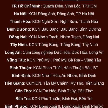
TP. Hồ Chí Minh:
Quách Điêu, Vĩnh Lộc, TP.HCM
Hà Nội:
KCN Đông Anh, Đông Anh, TP Hà Nội
Thanh Hóa:
KCN Nghi Sơn, Nghi Sơn, Thanh Hóa
Bình Dương:
KCN Bàu Bàng, Bàu Bàng, Bình Dương
Đồng Nai:
KCN Nhơn Trạch, Nhơn Trạch, Đồng Nai
Tây Ninh:
KCN Trảng Bàng, Trảng Bàng, Tây Ninh
Long An:
Cụm công nghiệp Đức Hòa, Đức Hòa, Long An
Vũng Tàu:
KCN Phú Mỹ I, Phú Mỹ, Bà Rịa – Vũng Tàu
Bình Thuận:
KCN Phan Thiết, Hàm Thuận Bắc, BT
Bình Định:
KCN Nhơn Hòa, An Nhơn, Bình Định
Tiền Giang:
Cụm CN, Tân Mỹ Chánh, Mỹ Tho, Tiền Giang
Cần Thơ:
KCN Trà Nóc, Bình Thủy, Cần Thơ
Bến Tre:
KCN Phú Thuận, Bình Đại, Bến Tre
Bình Phước:
KCN Đồng Xoài II, Đồng Xoài, Bình Phước