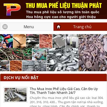
Menu
Trang chủ
DỊCH VỤ NỔI BẬT
Thu Mua Inox Phế Liệu Giá Cao, Cân Đo Uy
Tín, Thanh Toán Nhanh 24/7
Chuyên thu mua inox phế liệu giá cao các loại 304,
201, 316, 310, 430... Thu gom tận nơi tại nhà xưởng,
công ty, công trình. Cân đo chính xác, thanh toán