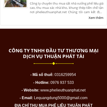
Công ty chuyên thu mua sắt nhà xưởng phế liệu giá
cao, thu mua xác nhà kho, khung thép tiền chế tận
nơi phelieuthuanphat.net Chúng tôi cam kết định
giá chính xác, hỗ trợ tháo dỡ an toàn, vận chuyển
Xem thêm
nhanh chóng. Hoa hồng cao. Liên hệ ngay!
CÔNG TY TNHH ĐẦU TƯ THƯƠNG MẠI
DỊCH VỤ THUẬN PHÁT TÀI
- Mã số thuế:
0316259954
- Hotline:
0976 937 533
- Website:
www.phelieuthuanphat.net
- Email:
Lequangdung5000@gmail.com
ĐỊA CHỈ THU MUA PHẾ LIỆU THUẬN PHÁT