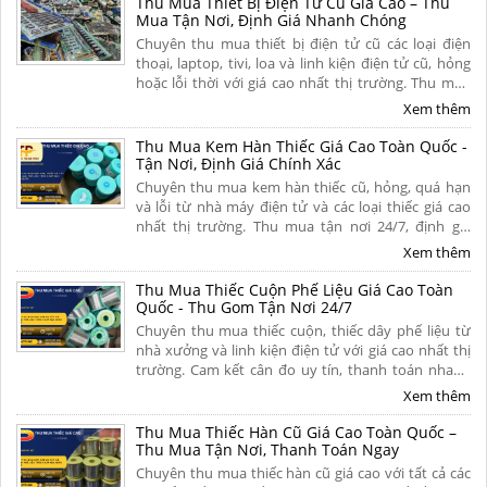
Thu Mua Thiết Bị Điện Tử Cũ Giá Cao – Thu
Mua Tận Nơi, Định Giá Nhanh Chóng
Chuyên thu mua thiết bị điện tử cũ các loại điện
thoại, laptop, tivi, loa và linh kiện điện tử cũ, hỏng
hoặc lỗi thời với giá cao nhất thị trường. Thu mua
tận nơi, thủ tục nhanh gọn, thanh toán nhanh dứt
Xem thêm
điểm trong 5 phút. Liên hệ ngay.
Thu Mua Kem Hàn Thiếc Giá Cao Toàn Quốc -
Tận Nơi, Định Giá Chính Xác
Chuyên thu mua kem hàn thiếc cũ, hỏng, quá hạn
và lỗi từ nhà máy điện tử và các loại thiếc giá cao
nhất thị trường. Thu mua tận nơi 24/7, định giá
minh bạch theo hàm lượng thiếc, thanh toán
Xem thêm
nhanh gọn dứt điểm. Liên hệ ngay.
Thu Mua Thiếc Cuộn Phế Liệu Giá Cao Toàn
Quốc - Thu Gom Tận Nơi 24/7
Chuyên thu mua thiếc cuộn, thiếc dây phế liệu từ
nhà xưởng và linh kiện điện tử với giá cao nhất thị
trường. Cam kết cân đo uy tín, thanh toán nhanh
một lần, vận chuyển tận nơi và chiết khấu hoa hồng
Xem thêm
hấp dẫn. Liên hệ ngay.
Thu Mua Thiếc Hàn Cũ Giá Cao Toàn Quốc –
Thu Mua Tận Nơi, Thanh Toán Ngay
Chuyên thu mua thiếc hàn cũ giá cao với tất cả các