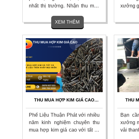
nhất thị trường. Nhận thu mua
xưởng g
các loại khuôn dập, khuôn đúc,
toàn qu
mũi khoan, chip hợp kim cũ
gom tất
XEM THÊM
hỏng tận nơi. Cân đo uy tín,
tiện cũ,
khảo sát nhanh chóng, thanh
mũi kho
toán nhanh. Liên hệ ngay để
liệu và
nhận báo giá chi tiết hôm nay!
mòn, gã
hệ ngay.
THU MUA HỢP KIM GIÁ CAO
THU M
TOÀN QUỐC - THU MUA TẬN
CAO N
NƠI, UY TÍN
Phế Liệu Thuận Phát với nhiều
Bạn cần
năm kinh nghiệm chuyên thu
xưởng m
mua hợp kim giá cao với tất cả
vải than
các loại như mũi khoa hợp kim,
vải cây,