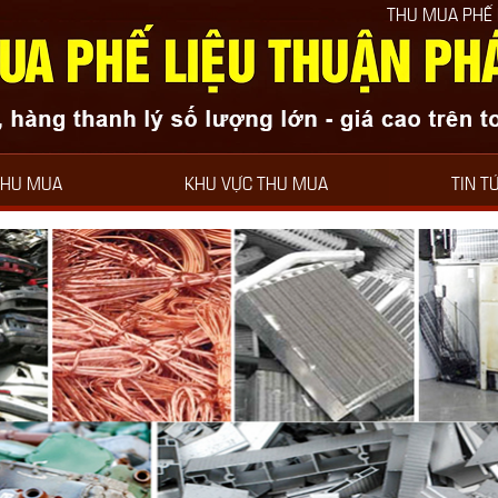
THU MUA PHẾ LIỆU THUẬN PHÁT L
THU MUA
KHU VỰC THU MUA
TIN T