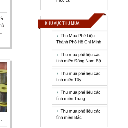
móc cũ
Á
ếc
KHU VỰC THU MUA
nhà
Thu Mua Phế Liệu
ua
Thành Phố Hồ Chí Minh
ạch
nh
Thu mua phế liệu các
ên
tỉnh miền Đông Nam Bộ
Thu mua phế liệu các
tỉnh miền Tây
Thu mua phế liệu các
tỉnh miền Trung
Thu mua phế liệu các
tỉnh miền Bắc
Ũ
H