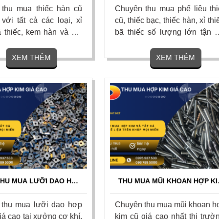
ƠI, THANH TOÁN NGAY
GIÁ NGAY, THANH TOÁN TIỀ
thu mua thiếc hàn cũ
Chuyên thu mua phế liệu thi
MẶT
với tất cả các loại, xỉ
cũ, thiếc bạc, thiếc hàn, xỉ thi
ã thiếc, kem hàn và bột
bã thiếc số lượng lớn tận n
n kho từ nhà máy điện tử
với giá cao nhất thị trường. 
cao nhất thị trường, cam
gom nhanh, vận chuyển mi
XEM THÊM
XEM THÊM
 giá minh bạch, bốc xếp
phí, thanh toán liền tay và 
và thanh toán dứt điểm.
hoa hồng cao cho người gi
 ngay
thiệu. Liên hệ ngay để nhận 
giá hôm nay!
THU MUA LƯỠI DAO HỢP
THU MUA MŨI KHOAN HỢP KI
Ũ, MẢNH DAO TIỆN CNC
CŨ GIÁ CAO TOÀN QUỐC - T
GIÁ CAO
NƠI 24/7
thu mua lưỡi dao hợp
Chuyên thu mua mũi khoan h
iá cao tại xưởng cơ khí,
kim cũ giá cao nhất thị trườ