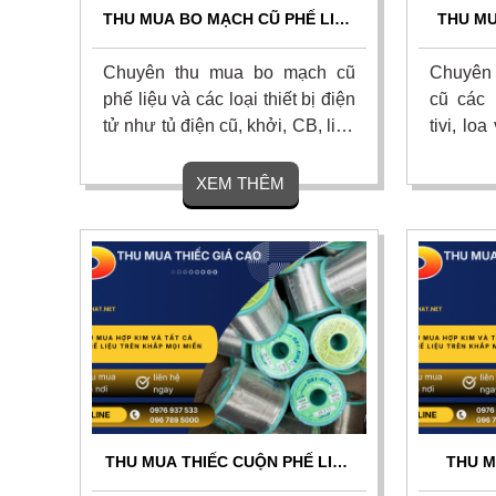
THU MUA BO MẠCH CŨ PHẾ LIỆU
THU MU
GIÁ CAO - THU MUA TẬN NƠI
GIÁ CA
24/7
ĐỊN
Chuyên thu mua bo mạch cũ
Chuyên t
phế liệu và các loại thiết bị điện
cũ các l
tử như tủ điện cũ, khởi, CB, linh
tivi, lo
kiện điện tử với giá cao nhất
hỏng ho
hiện nay trên khắp mọi miền tổ
nhất th
XEM THÊM
quốc. Cam kết thu mua tận nơi,
nơi, th
uy tín, chuyên nghiệp. Liên hệ
toán nh
ngay.
phút. Li
THU MUA THIẾC CUỘN PHẾ LIỆU
THU M
GIÁ CAO TOÀN QUỐC - THU
CAO T