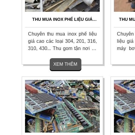
THU MUA INOX PHẾ LIỆU GIÁ
THU MU
CAO, CÂN ĐO UY TÍN, THANH
GIÁ C
TOÁN NHANH 24/7
Chuyên thu mua inox phế liệu
Chuyên 
giá cao các loại 304, 201, 316,
liệu gi
310, 430... Thu gom tận nơi tại
máy bơ
nhà xưởng, công ty, công trình.
các loại
Cân đo chính xác, thanh toán
mua tận
XEM THÊM
liền tay 1 lần, chiết khấu hoa
mặt nha
hồng cao cho người giới thiệu.
ngày, c
Liên hệ ngay.
ngay.