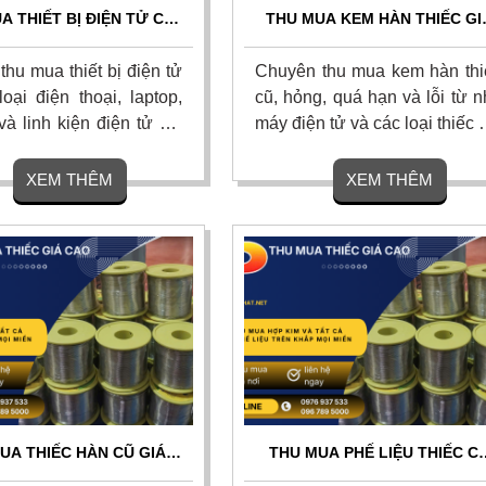
A THIẾT BỊ ĐIỆN TỬ CŨ
THU MUA KEM HÀN THIẾC GI
O – THU MUA TẬN NƠI,
CAO TOÀN QUỐC - TẬN NƠI,
H GIÁ NHANH CHÓNG
ĐỊNH GIÁ CHÍNH XÁC
hu mua thiết bị điện tử
Chuyên thu mua kem hàn thi
oại điện thoại, laptop,
cũ, hỏng, quá hạn và lỗi từ 
a và linh kiện điện tử cũ,
máy điện tử và các loại thiếc giá
ặc lỗi thời với giá cao
cao nhất thị trường. Thu m
ị trường. Thu mua tận
tận nơi 24/7, định giá minh b
XEM THÊM
XEM THÊM
ủ tục nhanh gọn, thanh
theo hàm lượng thiếc, tha
anh dứt điểm trong 5
toán nhanh gọn dứt điểm. Li
ên hệ ngay.
hệ ngay.
UA THIẾC HÀN CŨ GIÁ
THU MUA PHẾ LIỆU THIẾC C
OÀN QUỐC – THU MUA
GIÁ CAO TOÀN QUỐC – ĐỊN