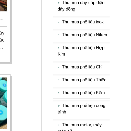
Thu mua dây cáp điện,
dây đồng
Thu mua phế liệu inox
OM
áy
Thu mua phế liệu Niken
ác
hư
Thu mua phế liệu Hợp
Kim
ới
tôi
Thu mua phế liệu Chì
nh
ển
Thu mua phế liệu Thiếc
Thu mua phế liệu Kẽm
Thu mua phế liệu công
trình
Thu mua motor, máy