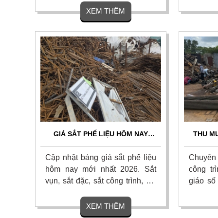
chips, lưỡi dao hợp kim, khuôn
giá cao 
XEM THÊM
hợp kim.... Thu mua tận nơi, uy
thu mua 
tín, chuyên nghiệp trên khắp
hoa hồn
mọi miền tổ quốc. Liên hệ.
giá!
GIÁ SẮT PHẾ LIỆU HÔM NAY
THU MU
2026 MỚI NHẤT - THU MUA GIÁ
TRÌNH
CAO TẬN NƠI
T
Cập nhật bảng giá sắt phế liệu
Chuyên 
hôm nay mới nhất 2026. Sắt
công tr
vụn, sắt đặc, sắt công trình, sắt
giáo số
nhà xưởng giá bao nhiêu tiền
nhất th
1kg? Xem ngay đại lý thu mua
gom tận
XEM THÊM
phế liệu sắt giá cao tận nơi,
và tha