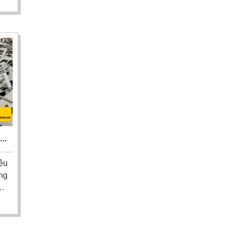
ôi
hỗ
yển
o.
P
ệu
ng
nh.
nh
hu
ọi