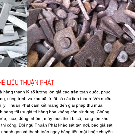
Ế LIỆU THUẬN PHÁT
à hàng thanh lý số lượng lớn giá cao trên toàn quốc, phục
, công trình và kho bãi ở tất cả các tỉnh thành. Với nhiều
h lý, Thuận Phát cam kết mang đến giải pháp thu mua
h hàng tối ưu giá trị hàng hóa không còn sử dụng. Chúng
thép, inox, đồng, nhôm, máy móc thiết bị cũ, hàng tồn kho,
 thi công. Đội ngũ Thuận Phát khảo sát tận nơi, báo giá sát
om nhanh gọn và thanh toán ngay bằng tiền mặt hoặc chuyển