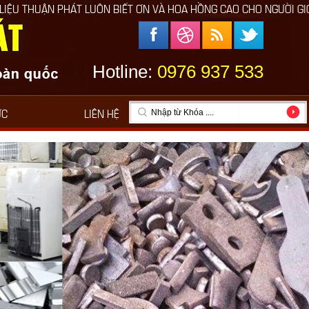
UÔN BIẾT ƠN VÀ HOA HỒNG CAO CHO NGƯỜI GIỚI THIỆU
Hotline:
0976 937 533
ỨC
LIÊN HỆ