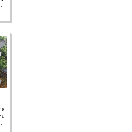
án
g,
từ
để
ưu
HẾ
N
hà
hu
ép
ơi