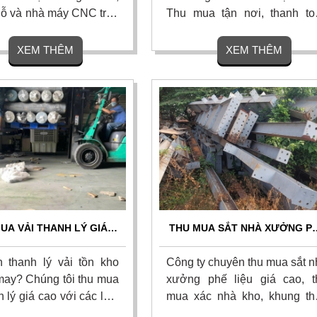
ỗ và nhà máy CNC trên
Thu mua tận nơi, thanh to
ốc. Chúng tôi nhận thu
nhanh.Nhận mua mọi số lượn
 cả các loại mảnh dao
chủng loại, hư hỏng, nứt vỡ 
XEM THÊM
XEM THÊM
 dao phay ngón carbide,
xưởng cơ khí. Liên hệ ngay 
an siêu cứng, chíp phế
nhận báo giá chính xác và 
 lưỡi cưa hợp kim đã
đãi hoa hồng cao.
y hoặc hư hỏng. Liên
UA VẢI THANH LÝ GIÁ
THU MUA SẮT NHÀ XƯỞNG P
HẤT HÔM NAY – THANH
LIỆU GIÁ CAO - THU GOM TẬ
TOÁN 1 LẦN
NƠI
 thanh lý vải tồn kho
Công ty chuyên thu mua sắt n
ay? Chúng tôi thu mua
xưởng phế liệu giá cao, t
h lý giá cao với các loại
mua xác nhà kho, khung th
 vải khúc, vải phế liệu
tiền chế tận n