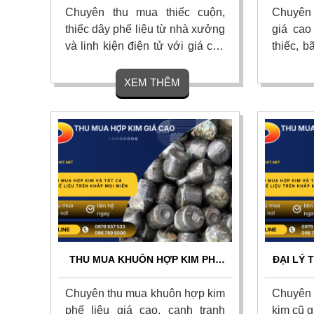
GOM TẬN NƠI 24/7
TẬN N
Chuyên thu mua thiếc cuộn,
Chuyên 
thiếc dây phế liệu từ nhà xưởng
giá cao 
và linh kiện điện tử với giá cao
thiếc, b
nhất thị trường. Cam kết cân đo
thiếc tồ
uy tín, thanh toán nhanh một
với giá 
XEM THÊM
lần, vận chuyển tận nơi và chiết
kết định
khấu hoa hồng hấp dẫn. Liên
tận nơi 
hệ ngay.
Liên hệ
THU MUA KHUÔN HỢP KIM PHẾ
ĐẠI LÝ 
LIỆU GIÁ CAO TẬN NƠI – UY TÍN
KIM C
TOÀN QUỐC
Chuyên thu mua khuôn hợp kim
Chuyên 
phế liệu giá cao, cạnh tranh
kim cũ g