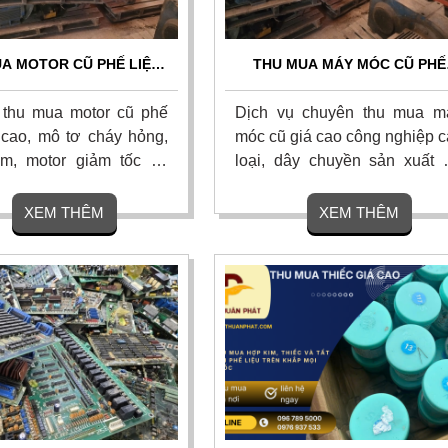
A MOTOR CŨ PHẾ LIỆU
THU MUA MÁY MÓC CŨ PHẾ
AO - THU MUA TẬN NƠI
LIỆU GIÁ CAO TOP 1 - THU G
TOÀN QUỐC
TẬN NƠI 24/7
thu mua motor cũ phế
Dịch vụ chuyên thu mua m
á cao, mô tơ cháy hỏng,
móc cũ giá cao công nghiệp c
m, motor giảm tốc và
loại, dây chuyền sản xuất 
 máy móc thiết bị cũ, thu
hỏng và phế liệu nhà xưởng v
 nơi. Thanh toán tiền
giá cao sát thị trường. Chúng 
XEM THÊM
XEM THÊM
nh gọn, bốc xếp trong
cam kết thanh toán nha
ó hoa hồng cao. Liên hệ
chóng, tháo dỡ và vận chuy
miễn phí tận nơi toàn quốc.