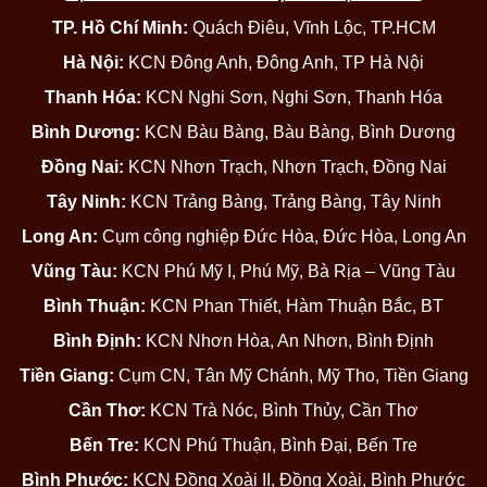
TP. Hồ Chí Minh:
Quách Điêu, Vĩnh Lộc, TP.HCM
Hà Nội:
KCN Đông Anh, Đông Anh, TP Hà Nội
Thanh Hóa:
KCN Nghi Sơn, Nghi Sơn, Thanh Hóa
Bình Dương:
KCN Bàu Bàng, Bàu Bàng, Bình Dương
Đồng Nai:
KCN Nhơn Trạch, Nhơn Trạch, Đồng Nai
Tây Ninh:
KCN Trảng Bàng, Trảng Bàng, Tây Ninh
Long An:
Cụm công nghiệp Đức Hòa, Đức Hòa, Long An
Vũng Tàu:
KCN Phú Mỹ I, Phú Mỹ, Bà Rịa – Vũng Tàu
Bình Thuận:
KCN Phan Thiết, Hàm Thuận Bắc, BT
Bình Định:
KCN Nhơn Hòa, An Nhơn, Bình Định
Tiền Giang:
Cụm CN, Tân Mỹ Chánh, Mỹ Tho, Tiền Giang
Cần Thơ:
KCN Trà Nóc, Bình Thủy, Cần Thơ
Bến Tre:
KCN Phú Thuận, Bình Đại, Bến Tre
Bình Phước:
KCN Đồng Xoài II, Đồng Xoài, Bình Phước