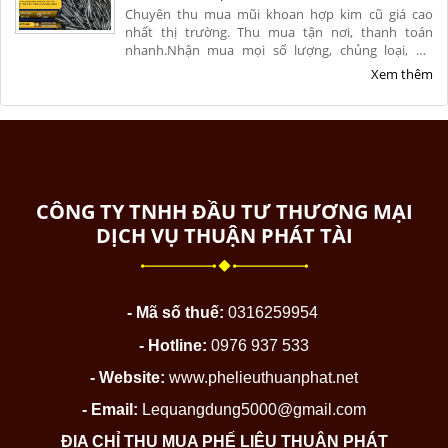
Chuyên thu mua mũi khoan hợp kim cũ giá cao
nhất thị trường. Thu mua tận nơi, thanh toán
nhanh.Nhận mua mọi số lượng, chủng loại, hư
hỏng, nứt vỡ từ xưởng cơ khí. Liên hệ ngay để nhận
Xem thêm
báo giá chính xác và ưu đãi hoa hồng cao.
CÔNG TY TNHH ĐẦU TƯ THƯƠNG MẠI
DỊCH VỤ THUẬN PHÁT TÀI
- Mã số thuế:
0316259954
- Hotline:
0976 937 533
- Website:
www.phelieuthuanphat.net
- Email:
Lequangdung5000@gmail.com
ĐỊA CHỈ THU MUA PHẾ LIỆU THUẬN PHÁT