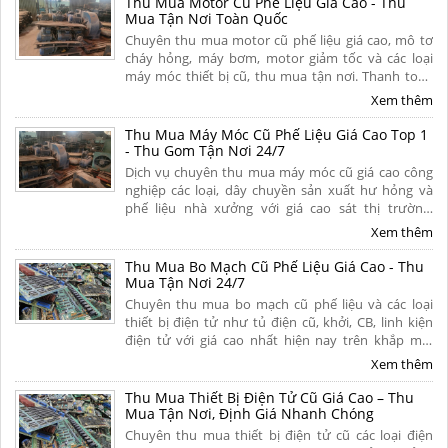
Thu Mua Motor Cũ Phế Liệu Giá Cao - Thu
Mua Tận Nơi Toàn Quốc
Chuyên thu mua motor cũ phế liệu giá cao, mô tơ
cháy hỏng, máy bơm, motor giảm tốc và các loại
máy móc thiết bị cũ, thu mua tận nơi. Thanh toán
tiền mặt nhanh gọn, bốc xếp trong ngày, có hoa
Xem thêm
hồng cao. Liên hệ ngay.
Thu Mua Máy Móc Cũ Phế Liệu Giá Cao Top 1
- Thu Gom Tận Nơi 24/7
Dịch vụ chuyên thu mua máy móc cũ giá cao công
nghiệp các loại, dây chuyền sản xuất hư hỏng và
phế liệu nhà xưởng với giá cao sát thị trường.
Chúng tôi cam kết thanh toán nhanh chóng, tháo
Xem thêm
dỡ và vận chuyển miễn phí tận nơi toàn quốc.
Thu Mua Bo Mạch Cũ Phế Liệu Giá Cao - Thu
Mua Tận Nơi 24/7
Chuyên thu mua bo mạch cũ phế liệu và các loại
thiết bị điện tử như tủ điện cũ, khởi, CB, linh kiện
điện tử với giá cao nhất hiện nay trên khắp mọi
miền tổ quốc. Cam kết thu mua tận nơi, uy tín,
Xem thêm
chuyên nghiệp. Liên hệ ngay.
Thu Mua Thiết Bị Điện Tử Cũ Giá Cao – Thu
Mua Tận Nơi, Định Giá Nhanh Chóng
Chuyên thu mua thiết bị điện tử cũ các loại điện