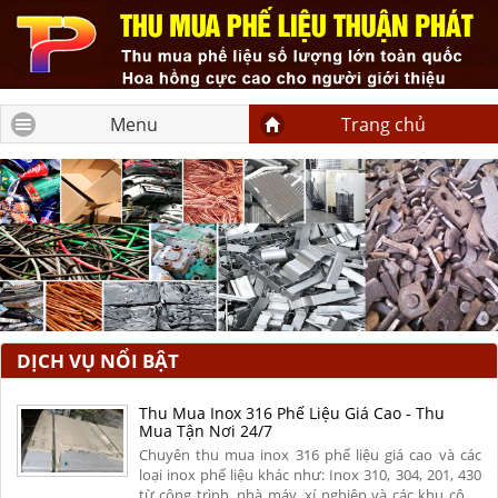
Menu
Trang chủ
DỊCH VỤ NỔI BẬT
Thu Mua Inox 316 Phế Liệu Giá Cao - Thu
Mua Tận Nơi 24/7
Chuyên thu mua inox 316 phế liệu giá cao và các
loại inox phế liệu khác như: Inox 310, 304, 201, 430
từ công trình, nhà máy, xí nghiệp và các khu công