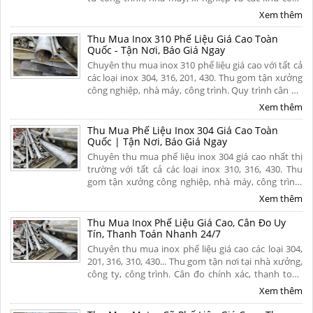
nghiệp trên khắp mọi miền tổ quốc. Thu mua tận
Xem thêm
nơi, thanh toán nhanh. Liên hệ ngay.
Thu Mua Inox 310 Phế Liệu Giá Cao Toàn
Quốc - Tận Nơi, Báo Giá Ngay
Chuyên thu mua inox 310 phế liệu giá cao với tất cả
các loại inox 304, 316, 201, 430. Thu gom tận xưởng
công nghiệp, nhà máy, công trình. Quy trình cân đo
uy tín, thanh toán nhanh. Hoa hồng cao. Liên hệ
Xem thêm
ngay để nhận báo giá hôm nay!
Thu Mua Phế Liệu Inox 304 Giá Cao Toàn
Quốc | Tận Nơi, Báo Giá Ngay
Chuyên thu mua phế liệu inox 304 giá cao nhất thị
trường với tất cả các loại inox 310, 316, 430. Thu
gom tận xưởng công nghiệp, nhà máy, công trình.
Quy trình cân đo uy tín, thanh toán nhanh. Hoa
Xem thêm
hồng cao. Liên hệ ngay để nhận báo giá hôm nay!
Thu Mua Inox Phế Liệu Giá Cao, Cân Đo Uy
Tín, Thanh Toán Nhanh 24/7
Chuyên thu mua inox phế liệu giá cao các loại 304,
201, 316, 310, 430... Thu gom tận nơi tại nhà xưởng,
công ty, công trình. Cân đo chính xác, thanh toán
liền tay 1 lần, chiết khấu hoa hồng cao cho người
Xem thêm
giới thiệu. Liên hệ ngay.