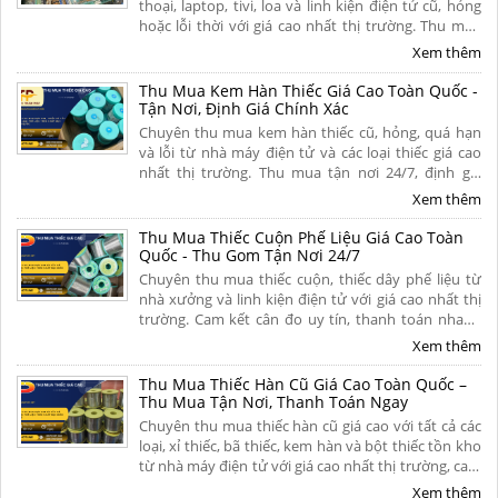
thoại, laptop, tivi, loa và linh kiện điện tử cũ, hỏng
hoặc lỗi thời với giá cao nhất thị trường. Thu mua
tận nơi, thủ tục nhanh gọn, thanh toán nhanh dứt
Xem thêm
điểm trong 5 phút. Liên hệ ngay.
Thu Mua Kem Hàn Thiếc Giá Cao Toàn Quốc -
Tận Nơi, Định Giá Chính Xác
Chuyên thu mua kem hàn thiếc cũ, hỏng, quá hạn
và lỗi từ nhà máy điện tử và các loại thiếc giá cao
nhất thị trường. Thu mua tận nơi 24/7, định giá
minh bạch theo hàm lượng thiếc, thanh toán
Xem thêm
nhanh gọn dứt điểm. Liên hệ ngay.
Thu Mua Thiếc Cuộn Phế Liệu Giá Cao Toàn
Quốc - Thu Gom Tận Nơi 24/7
Chuyên thu mua thiếc cuộn, thiếc dây phế liệu từ
nhà xưởng và linh kiện điện tử với giá cao nhất thị
trường. Cam kết cân đo uy tín, thanh toán nhanh
một lần, vận chuyển tận nơi và chiết khấu hoa hồng
Xem thêm
hấp dẫn. Liên hệ ngay.
Thu Mua Thiếc Hàn Cũ Giá Cao Toàn Quốc –
Thu Mua Tận Nơi, Thanh Toán Ngay
Chuyên thu mua thiếc hàn cũ giá cao với tất cả các
loại, xỉ thiếc, bã thiếc, kem hàn và bột thiếc tồn kho
từ nhà máy điện tử với giá cao nhất thị trường, cam
kết định giá minh bạch, bốc xếp tận nơi và thanh
Xem thêm