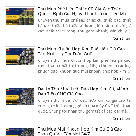
toán dứt điểm. Liên hệ ngay
Thu Mua Phế Liệu Thiếc Cũ Giá Cao Toàn
Quốc – Định Giá Ngay, Thanh Toán Tiền Mặt
Chuyên thu mua phế liệu thiếc cũ, thiếc bạc, thiếc
hàn, xỉ thiếc, bã thiếc số lượng lớn tận nơi với giá
cao nhất thị trường. Thu gom nhanh, vận chuyển
miễn phí, thanh toán liền tay và có hoa hồng cao
Xem thêm
cho người giới thiệu. Liên hệ ngay để nhận báo giá
hôm nay!
Thu Mua Khuôn Hợp Kim Phế Liệu Giá Cao
Tận Nơi – Uy Tín Toàn Quốc
Chuyên thu mua khuôn hợp kim phế liệu giá cao,
cạnh tranh nhất thị trường. Nhận thu mua các loại
khuôn dập, khuôn đúc, mũi khoan, chip hợp kim cũ
hỏng tận nơi. Cân đo uy tín, khảo sát nhanh chóng,
Xem thêm
thanh toán nhanh. Liên hệ ngay để nhận báo giá chi
tiết hôm nay!
Đại Lý Thu Mua Lưỡi Dao Hợp Kim Cũ, Mảnh
Dao Tiện CNC Giá Cao
Chuyên thu mua lưỡi dao hợp kim cũ giá cao tại
xưởng cơ khí, xưởng gỗ và nhà máy CNC trên toàn
quốc. Chúng tôi nhận thu gom tất cả các loại mảnh
dao tiện cũ, dao phay ngón carbide, mũi khoan siêu
Xem thêm
cứng, chíp phế liệu và lưỡi cưa hợp kim đã mòn, gãy
hoặc hư hỏng. Liên hệ ngay.
Thu Mua Mũi Khoan Hợp Kim Cũ Giá Cao
Toàn Quốc - Tận Nơi 24/7