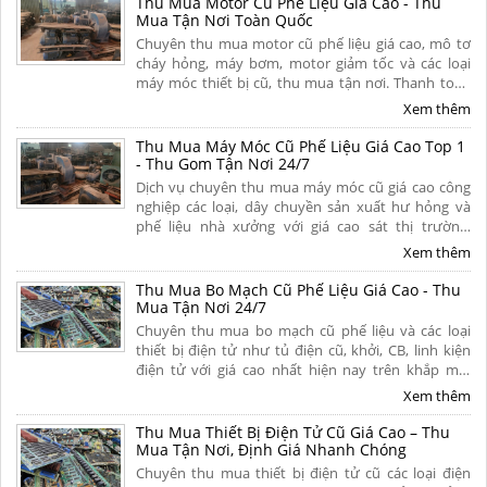
Thu Mua Motor Cũ Phế Liệu Giá Cao - Thu
Mua Tận Nơi Toàn Quốc
Chuyên thu mua motor cũ phế liệu giá cao, mô tơ
cháy hỏng, máy bơm, motor giảm tốc và các loại
máy móc thiết bị cũ, thu mua tận nơi. Thanh toán
tiền mặt nhanh gọn, bốc xếp trong ngày, có hoa
Xem thêm
hồng cao. Liên hệ ngay.
Thu Mua Máy Móc Cũ Phế Liệu Giá Cao Top 1
- Thu Gom Tận Nơi 24/7
Dịch vụ chuyên thu mua máy móc cũ giá cao công
nghiệp các loại, dây chuyền sản xuất hư hỏng và
phế liệu nhà xưởng với giá cao sát thị trường.
Chúng tôi cam kết thanh toán nhanh chóng, tháo
Xem thêm
dỡ và vận chuyển miễn phí tận nơi toàn quốc.
Thu Mua Bo Mạch Cũ Phế Liệu Giá Cao - Thu
Mua Tận Nơi 24/7
Chuyên thu mua bo mạch cũ phế liệu và các loại
thiết bị điện tử như tủ điện cũ, khởi, CB, linh kiện
điện tử với giá cao nhất hiện nay trên khắp mọi
miền tổ quốc. Cam kết thu mua tận nơi, uy tín,
Xem thêm
chuyên nghiệp. Liên hệ ngay.
Thu Mua Thiết Bị Điện Tử Cũ Giá Cao – Thu
Mua Tận Nơi, Định Giá Nhanh Chóng
Chuyên thu mua thiết bị điện tử cũ các loại điện