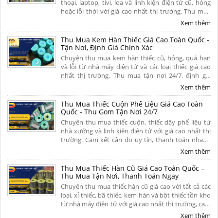
thoại, laptop, tivi, loa và linh kiện điện tử cũ, hỏng
hoặc lỗi thời với giá cao nhất thị trường. Thu mua
tận nơi, thủ tục nhanh gọn, thanh toán nhanh dứt
Xem thêm
điểm trong 5 phút. Liên hệ ngay.
Thu Mua Kem Hàn Thiếc Giá Cao Toàn Quốc -
Tận Nơi, Định Giá Chính Xác
Chuyên thu mua kem hàn thiếc cũ, hỏng, quá hạn
và lỗi từ nhà máy điện tử và các loại thiếc giá cao
nhất thị trường. Thu mua tận nơi 24/7, định giá
minh bạch theo hàm lượng thiếc, thanh toán
Xem thêm
nhanh gọn dứt điểm. Liên hệ ngay.
Thu Mua Thiếc Cuộn Phế Liệu Giá Cao Toàn
Quốc - Thu Gom Tận Nơi 24/7
Chuyên thu mua thiếc cuộn, thiếc dây phế liệu từ
nhà xưởng và linh kiện điện tử với giá cao nhất thị
trường. Cam kết cân đo uy tín, thanh toán nhanh
một lần, vận chuyển tận nơi và chiết khấu hoa hồng
Xem thêm
hấp dẫn. Liên hệ ngay.
Thu Mua Thiếc Hàn Cũ Giá Cao Toàn Quốc –
Thu Mua Tận Nơi, Thanh Toán Ngay
Chuyên thu mua thiếc hàn cũ giá cao với tất cả các
loại, xỉ thiếc, bã thiếc, kem hàn và bột thiếc tồn kho
từ nhà máy điện tử với giá cao nhất thị trường, cam
kết định giá minh bạch, bốc xếp tận nơi và thanh
Xem thêm