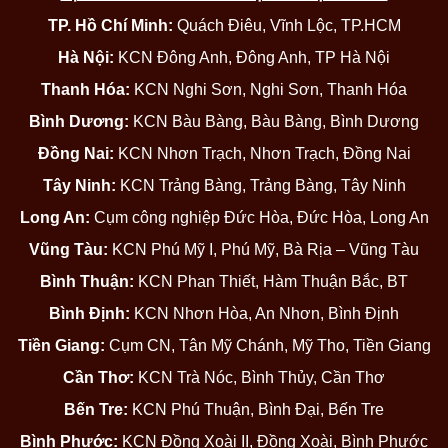
TP. Hồ Chí Minh:
Quách Điêu, Vĩnh Lộc, TP.HCM
Hà Nội:
KCN Đông Anh, Đông Anh, TP Hà Nội
Thanh Hóa:
KCN Nghi Sơn, Nghi Sơn, Thanh Hóa
Bình Dương:
KCN Bàu Bàng, Bàu Bàng, Bình Dương
Đồng Nai:
KCN Nhơn Trạch, Nhơn Trạch, Đồng Nai
Tây Ninh:
KCN Trảng Bàng, Trảng Bàng, Tây Ninh
Long An:
Cụm công nghiệp Đức Hòa, Đức Hòa, Long An
Vũng Tàu:
KCN Phú Mỹ I, Phú Mỹ, Bà Rịa – Vũng Tàu
Bình Thuận:
KCN Phan Thiết, Hàm Thuận Bắc, BT
Bình Định:
KCN Nhơn Hòa, An Nhơn, Bình Định
Tiền Giang:
Cụm CN, Tân Mỹ Chánh, Mỹ Tho, Tiền Giang
Cần Thơ:
KCN Trà Nóc, Bình Thủy, Cần Thơ
Bến Tre:
KCN Phú Thuận, Bình Đại, Bến Tre
Bình Phước:
KCN Đồng Xoài II, Đồng Xoài, Bình Phước