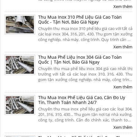
nghiệp trên khắp mọi miền tổ quốc. Thu mua tận
Xem thêm
nơi, thanh toán nhanh. Liên hệ ngay.
Thu Mua Inox 310 Phế Liệu Giá Cao Toàn
Quốc - Tận Nơi, Báo Giá Ngay
Chuyên thu mua inox 310 phế liệu giá cao với tất cả
các loại inox 304, 316, 201, 430. Thu gom tận xưởng
công nghiệp, nhà máy, công trình. Quy trình cân đo
uy tín, thanh toán nhanh. Hoa hồng cao. Liên hệ
Xem thêm
ngay để nhận báo giá hôm nay!
Thu Mua Phế Liệu Inox 304 Giá Cao Toàn
Quốc | Tận Nơi, Báo Giá Ngay
Chuyên thu mua phế liệu inox 304 giá cao nhất thị
trường với tất cả các loại inox 310, 316, 430. Thu
gom tận xưởng công nghiệp, nhà máy, công trình.
Quy trình cân đo uy tín, thanh toán nhanh. Hoa
Xem thêm
hồng cao. Liên hệ ngay để nhận báo giá hôm nay!
Thu Mua Inox Phế Liệu Giá Cao, Cân Đo Uy
Tín, Thanh Toán Nhanh 24/7
Chuyên thu mua inox phế liệu giá cao các loại 304,
201, 316, 310, 430... Thu gom tận nơi tại nhà xưởng,
công ty, công trình. Cân đo chính xác, thanh toán
liền tay 1 lần, chiết khấu hoa hồng cao cho người
Xem thêm
giới thiệu. Liên hệ ngay.