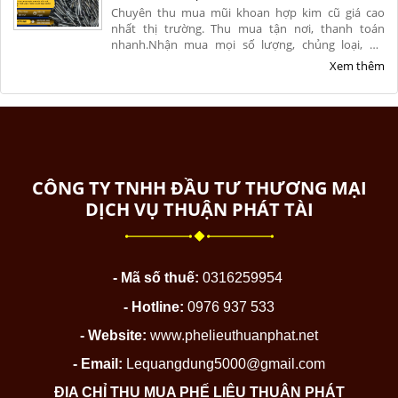
Chuyên thu mua mũi khoan hợp kim cũ giá cao
nhất thị trường. Thu mua tận nơi, thanh toán
nhanh.Nhận mua mọi số lượng, chủng loại, hư
hỏng, nứt vỡ từ xưởng cơ khí. Liên hệ ngay để nhận
Xem thêm
báo giá chính xác và ưu đãi hoa hồng cao.
CÔNG TY TNHH ĐẦU TƯ THƯƠNG MẠI
DỊCH VỤ THUẬN PHÁT TÀI
- Mã số thuế:
0316259954
- Hotline:
0976 937 533
- Website:
www.phelieuthuanphat.net
- Email:
Lequangdung5000@gmail.com
ĐỊA CHỈ THU MUA PHẾ LIỆU THUẬN PHÁT