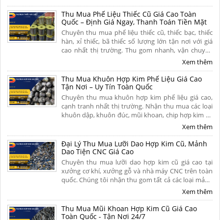
toán dứt điểm. Liên hệ ngay
Thu Mua Phế Liệu Thiếc Cũ Giá Cao Toàn
Quốc – Định Giá Ngay, Thanh Toán Tiền Mặt
Chuyên thu mua phế liệu thiếc cũ, thiếc bạc, thiếc
hàn, xỉ thiếc, bã thiếc số lượng lớn tận nơi với giá
cao nhất thị trường. Thu gom nhanh, vận chuyển
miễn phí, thanh toán liền tay và có hoa hồng cao
Xem thêm
cho người giới thiệu. Liên hệ ngay để nhận báo giá
hôm nay!
Thu Mua Khuôn Hợp Kim Phế Liệu Giá Cao
Tận Nơi – Uy Tín Toàn Quốc
Chuyên thu mua khuôn hợp kim phế liệu giá cao,
cạnh tranh nhất thị trường. Nhận thu mua các loại
khuôn dập, khuôn đúc, mũi khoan, chip hợp kim cũ
hỏng tận nơi. Cân đo uy tín, khảo sát nhanh chóng,
Xem thêm
thanh toán nhanh. Liên hệ ngay để nhận báo giá chi
tiết hôm nay!
Đại Lý Thu Mua Lưỡi Dao Hợp Kim Cũ, Mảnh
Dao Tiện CNC Giá Cao
Chuyên thu mua lưỡi dao hợp kim cũ giá cao tại
xưởng cơ khí, xưởng gỗ và nhà máy CNC trên toàn
quốc. Chúng tôi nhận thu gom tất cả các loại mảnh
dao tiện cũ, dao phay ngón carbide, mũi khoan siêu
Xem thêm
cứng, chíp phế liệu và lưỡi cưa hợp kim đã mòn, gãy
hoặc hư hỏng. Liên hệ ngay.
Thu Mua Mũi Khoan Hợp Kim Cũ Giá Cao
Toàn Quốc - Tận Nơi 24/7