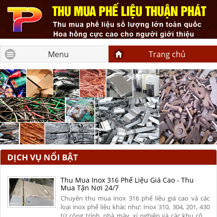
Menu
Trang chủ
DỊCH VỤ NỔI BẬT
Thu Mua Inox 316 Phế Liệu Giá Cao - Thu
Mua Tận Nơi 24/7
Chuyên thu mua inox 316 phế liệu giá cao và các
loại inox phế liệu khác như: Inox 310, 304, 201, 430
từ công trình, nhà máy, xí nghiệp và các khu công