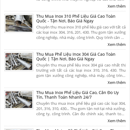
nghiệp trên khắp mọi miền tổ quốc. Thu mua tận
Xem thêm
nơi, thanh toán nhanh. Liên hệ ngay.
Thu Mua Inox 310 Phế Liệu Giá Cao Toàn
Quốc - Tận Nơi, Báo Giá Ngay
Chuyên thu mua inox 310 phế liệu giá cao với tất cả
các loại inox 304, 316, 201, 430. Thu gom tận xưởng
công nghiệp, nhà máy, công trình. Quy trình cân đo
uy tín, thanh toán nhanh. Hoa hồng cao. Liên hệ
Xem thêm
ngay để nhận báo giá hôm nay!
Thu Mua Phế Liệu Inox 304 Giá Cao Toàn
Quốc | Tận Nơi, Báo Giá Ngay
Chuyên thu mua phế liệu inox 304 giá cao nhất thị
trường với tất cả các loại inox 310, 316, 430. Thu
gom tận xưởng công nghiệp, nhà máy, công trình.
Quy trình cân đo uy tín, thanh toán nhanh. Hoa
Xem thêm
hồng cao. Liên hệ ngay để nhận báo giá hôm nay!
Thu Mua Inox Phế Liệu Giá Cao, Cân Đo Uy
Tín, Thanh Toán Nhanh 24/7
Chuyên thu mua inox phế liệu giá cao các loại 304,
201, 316, 310, 430... Thu gom tận nơi tại nhà xưởng,
công ty, công trình. Cân đo chính xác, thanh toán
liền tay 1 lần, chiết khấu hoa hồng cao cho người
Xem thêm
giới thiệu. Liên hệ ngay.