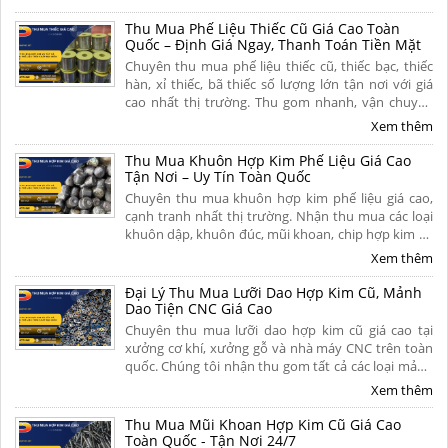
toán dứt điểm. Liên hệ ngay
Thu Mua Phế Liệu Thiếc Cũ Giá Cao Toàn
Quốc – Định Giá Ngay, Thanh Toán Tiền Mặt
Chuyên thu mua phế liệu thiếc cũ, thiếc bạc, thiếc
hàn, xỉ thiếc, bã thiếc số lượng lớn tận nơi với giá
cao nhất thị trường. Thu gom nhanh, vận chuyển
miễn phí, thanh toán liền tay và có hoa hồng cao
Xem thêm
cho người giới thiệu. Liên hệ ngay để nhận báo giá
hôm nay!
Thu Mua Khuôn Hợp Kim Phế Liệu Giá Cao
Tận Nơi – Uy Tín Toàn Quốc
Chuyên thu mua khuôn hợp kim phế liệu giá cao,
cạnh tranh nhất thị trường. Nhận thu mua các loại
khuôn dập, khuôn đúc, mũi khoan, chip hợp kim cũ
hỏng tận nơi. Cân đo uy tín, khảo sát nhanh chóng,
Xem thêm
thanh toán nhanh. Liên hệ ngay để nhận báo giá chi
tiết hôm nay!
Đại Lý Thu Mua Lưỡi Dao Hợp Kim Cũ, Mảnh
Dao Tiện CNC Giá Cao
Chuyên thu mua lưỡi dao hợp kim cũ giá cao tại
xưởng cơ khí, xưởng gỗ và nhà máy CNC trên toàn
quốc. Chúng tôi nhận thu gom tất cả các loại mảnh
dao tiện cũ, dao phay ngón carbide, mũi khoan siêu
Xem thêm
cứng, chíp phế liệu và lưỡi cưa hợp kim đã mòn, gãy
hoặc hư hỏng. Liên hệ ngay.
Thu Mua Mũi Khoan Hợp Kim Cũ Giá Cao
Toàn Quốc - Tận Nơi 24/7