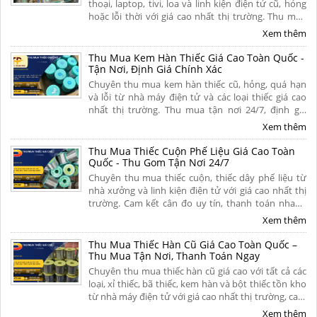
thoại, laptop, tivi, loa và linh kiện điện tử cũ, hỏng
hoặc lỗi thời với giá cao nhất thị trường. Thu mua
tận nơi, thủ tục nhanh gọn, thanh toán nhanh dứt
Xem thêm
điểm trong 5 phút. Liên hệ ngay.
Thu Mua Kem Hàn Thiếc Giá Cao Toàn Quốc -
Tận Nơi, Định Giá Chính Xác
Chuyên thu mua kem hàn thiếc cũ, hỏng, quá hạn
và lỗi từ nhà máy điện tử và các loại thiếc giá cao
nhất thị trường. Thu mua tận nơi 24/7, định giá
minh bạch theo hàm lượng thiếc, thanh toán
Xem thêm
nhanh gọn dứt điểm. Liên hệ ngay.
Thu Mua Thiếc Cuộn Phế Liệu Giá Cao Toàn
Quốc - Thu Gom Tận Nơi 24/7
Chuyên thu mua thiếc cuộn, thiếc dây phế liệu từ
nhà xưởng và linh kiện điện tử với giá cao nhất thị
trường. Cam kết cân đo uy tín, thanh toán nhanh
một lần, vận chuyển tận nơi và chiết khấu hoa hồng
Xem thêm
hấp dẫn. Liên hệ ngay.
Thu Mua Thiếc Hàn Cũ Giá Cao Toàn Quốc –
Thu Mua Tận Nơi, Thanh Toán Ngay
Chuyên thu mua thiếc hàn cũ giá cao với tất cả các
loại, xỉ thiếc, bã thiếc, kem hàn và bột thiếc tồn kho
từ nhà máy điện tử với giá cao nhất thị trường, cam
kết định giá minh bạch, bốc xếp tận nơi và thanh
Xem thêm