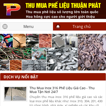
Menu
Trang chủ
DỊCH VỤ NỔI BẬT
Thu Mua Inox 316 Phế Liệu Giá Cao - Thu
Mua Tận Nơi 24/7
Chuyên thu mua inox 316 phế liệu giá cao và các
loại inox phế liệu khác như: Inox 310, 304, 201, 430
từ công trình, nhà máy, xí nghiệp và các khu công