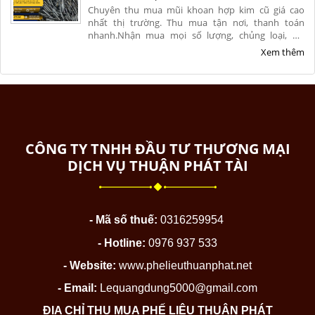
Chuyên thu mua mũi khoan hợp kim cũ giá cao
nhất thị trường. Thu mua tận nơi, thanh toán
nhanh.Nhận mua mọi số lượng, chủng loại, hư
hỏng, nứt vỡ từ xưởng cơ khí. Liên hệ ngay để nhận
Xem thêm
báo giá chính xác và ưu đãi hoa hồng cao.
CÔNG TY TNHH ĐẦU TƯ THƯƠNG MẠI
DỊCH VỤ THUẬN PHÁT TÀI
- Mã số thuế:
0316259954
- Hotline:
0976 937 533
- Website:
www.phelieuthuanphat.net
- Email:
Lequangdung5000@gmail.com
ĐỊA CHỈ THU MUA PHẾ LIỆU THUẬN PHÁT