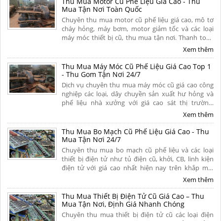
Thu Mua Motor Cũ Phế Liệu Giá Cao - Thu
Mua Tận Nơi Toàn Quốc
Chuyên thu mua motor cũ phế liệu giá cao, mô tơ
cháy hỏng, máy bơm, motor giảm tốc và các loại
máy móc thiết bị cũ, thu mua tận nơi. Thanh toán
tiền mặt nhanh gọn, bốc xếp trong ngày, có hoa
Xem thêm
hồng cao. Liên hệ ngay.
Thu Mua Máy Móc Cũ Phế Liệu Giá Cao Top 1
- Thu Gom Tận Nơi 24/7
Dịch vụ chuyên thu mua máy móc cũ giá cao công
nghiệp các loại, dây chuyền sản xuất hư hỏng và
phế liệu nhà xưởng với giá cao sát thị trường.
Chúng tôi cam kết thanh toán nhanh chóng, tháo
Xem thêm
dỡ và vận chuyển miễn phí tận nơi toàn quốc.
Thu Mua Bo Mạch Cũ Phế Liệu Giá Cao - Thu
Mua Tận Nơi 24/7
Chuyên thu mua bo mạch cũ phế liệu và các loại
thiết bị điện tử như tủ điện cũ, khởi, CB, linh kiện
điện tử với giá cao nhất hiện nay trên khắp mọi
miền tổ quốc. Cam kết thu mua tận nơi, uy tín,
Xem thêm
chuyên nghiệp. Liên hệ ngay.
Thu Mua Thiết Bị Điện Tử Cũ Giá Cao – Thu
Mua Tận Nơi, Định Giá Nhanh Chóng
Chuyên thu mua thiết bị điện tử cũ các loại điện