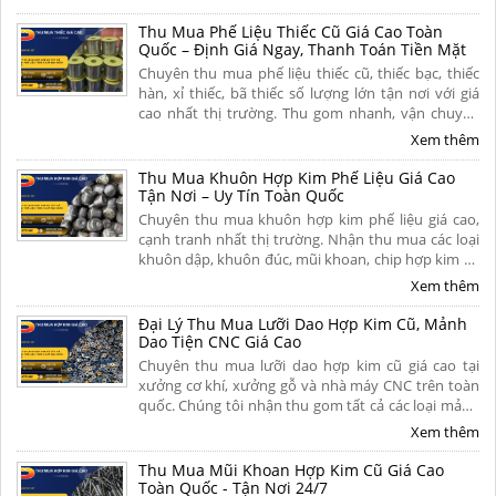
toán dứt điểm. Liên hệ ngay
Thu Mua Phế Liệu Thiếc Cũ Giá Cao Toàn
Quốc – Định Giá Ngay, Thanh Toán Tiền Mặt
Chuyên thu mua phế liệu thiếc cũ, thiếc bạc, thiếc
hàn, xỉ thiếc, bã thiếc số lượng lớn tận nơi với giá
cao nhất thị trường. Thu gom nhanh, vận chuyển
miễn phí, thanh toán liền tay và có hoa hồng cao
Xem thêm
cho người giới thiệu. Liên hệ ngay để nhận báo giá
hôm nay!
Thu Mua Khuôn Hợp Kim Phế Liệu Giá Cao
Tận Nơi – Uy Tín Toàn Quốc
Chuyên thu mua khuôn hợp kim phế liệu giá cao,
cạnh tranh nhất thị trường. Nhận thu mua các loại
khuôn dập, khuôn đúc, mũi khoan, chip hợp kim cũ
hỏng tận nơi. Cân đo uy tín, khảo sát nhanh chóng,
Xem thêm
thanh toán nhanh. Liên hệ ngay để nhận báo giá chi
tiết hôm nay!
Đại Lý Thu Mua Lưỡi Dao Hợp Kim Cũ, Mảnh
Dao Tiện CNC Giá Cao
Chuyên thu mua lưỡi dao hợp kim cũ giá cao tại
xưởng cơ khí, xưởng gỗ và nhà máy CNC trên toàn
quốc. Chúng tôi nhận thu gom tất cả các loại mảnh
dao tiện cũ, dao phay ngón carbide, mũi khoan siêu
Xem thêm
cứng, chíp phế liệu và lưỡi cưa hợp kim đã mòn, gãy
hoặc hư hỏng. Liên hệ ngay.
Thu Mua Mũi Khoan Hợp Kim Cũ Giá Cao
Toàn Quốc - Tận Nơi 24/7