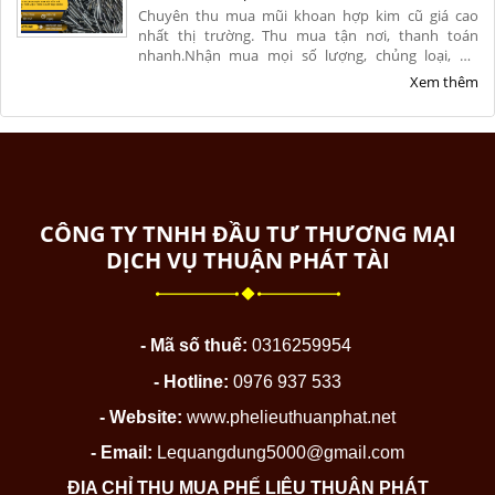
Chuyên thu mua mũi khoan hợp kim cũ giá cao
nhất thị trường. Thu mua tận nơi, thanh toán
nhanh.Nhận mua mọi số lượng, chủng loại, hư
hỏng, nứt vỡ từ xưởng cơ khí. Liên hệ ngay để nhận
Xem thêm
báo giá chính xác và ưu đãi hoa hồng cao.
CÔNG TY TNHH ĐẦU TƯ THƯƠNG MẠI
DỊCH VỤ THUẬN PHÁT TÀI
- Mã số thuế:
0316259954
- Hotline:
0976 937 533
- Website:
www.phelieuthuanphat.net
- Email:
Lequangdung5000@gmail.com
ĐỊA CHỈ THU MUA PHẾ LIỆU THUẬN PHÁT