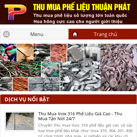
Menu
Trang chủ
DỊCH VỤ NỔI BẬT
Thu Mua Inox 316 Phế Liệu Giá Cao - Thu
Mua Tận Nơi 24/7
Chuyên thu mua inox 316 phế liệu giá cao và các
loại inox phế liệu khác như: Inox 310, 304, 201, 430
từ công trình, nhà máy, xí nghiệp và các khu công