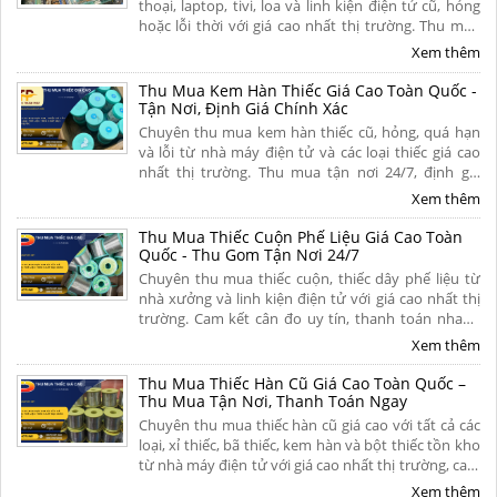
thoại, laptop, tivi, loa và linh kiện điện tử cũ, hỏng
hoặc lỗi thời với giá cao nhất thị trường. Thu mua
tận nơi, thủ tục nhanh gọn, thanh toán nhanh dứt
Xem thêm
điểm trong 5 phút. Liên hệ ngay.
Thu Mua Kem Hàn Thiếc Giá Cao Toàn Quốc -
Tận Nơi, Định Giá Chính Xác
Chuyên thu mua kem hàn thiếc cũ, hỏng, quá hạn
và lỗi từ nhà máy điện tử và các loại thiếc giá cao
nhất thị trường. Thu mua tận nơi 24/7, định giá
minh bạch theo hàm lượng thiếc, thanh toán
Xem thêm
nhanh gọn dứt điểm. Liên hệ ngay.
Thu Mua Thiếc Cuộn Phế Liệu Giá Cao Toàn
Quốc - Thu Gom Tận Nơi 24/7
Chuyên thu mua thiếc cuộn, thiếc dây phế liệu từ
nhà xưởng và linh kiện điện tử với giá cao nhất thị
trường. Cam kết cân đo uy tín, thanh toán nhanh
một lần, vận chuyển tận nơi và chiết khấu hoa hồng
Xem thêm
hấp dẫn. Liên hệ ngay.
Thu Mua Thiếc Hàn Cũ Giá Cao Toàn Quốc –
Thu Mua Tận Nơi, Thanh Toán Ngay
Chuyên thu mua thiếc hàn cũ giá cao với tất cả các
loại, xỉ thiếc, bã thiếc, kem hàn và bột thiếc tồn kho
từ nhà máy điện tử với giá cao nhất thị trường, cam
kết định giá minh bạch, bốc xếp tận nơi và thanh
Xem thêm