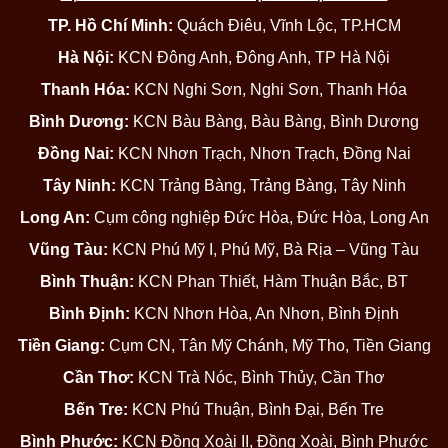
TP. Hồ Chí Minh:
Quách Điêu, Vĩnh Lộc, TP.HCM
Hà Nội:
KCN Đông Anh, Đông Anh, TP Hà Nội
Thanh Hóa:
KCN Nghi Sơn, Nghi Sơn, Thanh Hóa
Bình Dương:
KCN Bàu Bàng, Bàu Bàng, Bình Dương
Đồng Nai:
KCN Nhơn Trạch, Nhơn Trạch, Đồng Nai
Tây Ninh:
KCN Trảng Bàng, Trảng Bàng, Tây Ninh
Long An:
Cụm công nghiệp Đức Hòa, Đức Hòa, Long An
Vũng Tàu:
KCN Phú Mỹ I, Phú Mỹ, Bà Rịa – Vũng Tàu
Bình Thuận:
KCN Phan Thiết, Hàm Thuận Bắc, BT
Bình Định:
KCN Nhơn Hòa, An Nhơn, Bình Định
Tiền Giang:
Cụm CN, Tân Mỹ Chánh, Mỹ Tho, Tiền Giang
Cần Thơ:
KCN Trà Nóc, Bình Thủy, Cần Thơ
Bến Tre:
KCN Phú Thuận, Bình Đại, Bến Tre
Bình Phước:
KCN Đồng Xoài II, Đồng Xoài, Bình Phước