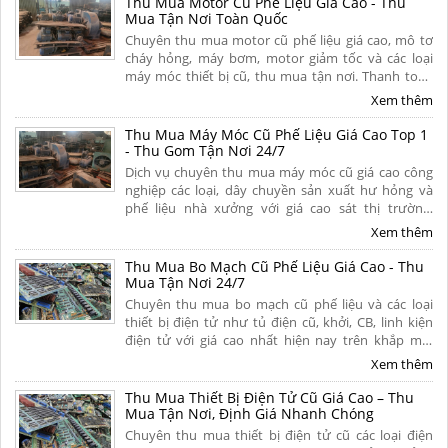
Thu Mua Motor Cũ Phế Liệu Giá Cao - Thu
Mua Tận Nơi Toàn Quốc
Chuyên thu mua motor cũ phế liệu giá cao, mô tơ
cháy hỏng, máy bơm, motor giảm tốc và các loại
máy móc thiết bị cũ, thu mua tận nơi. Thanh toán
tiền mặt nhanh gọn, bốc xếp trong ngày, có hoa
Xem thêm
hồng cao. Liên hệ ngay.
Thu Mua Máy Móc Cũ Phế Liệu Giá Cao Top 1
- Thu Gom Tận Nơi 24/7
Dịch vụ chuyên thu mua máy móc cũ giá cao công
nghiệp các loại, dây chuyền sản xuất hư hỏng và
phế liệu nhà xưởng với giá cao sát thị trường.
Chúng tôi cam kết thanh toán nhanh chóng, tháo
Xem thêm
dỡ và vận chuyển miễn phí tận nơi toàn quốc.
Thu Mua Bo Mạch Cũ Phế Liệu Giá Cao - Thu
Mua Tận Nơi 24/7
Chuyên thu mua bo mạch cũ phế liệu và các loại
thiết bị điện tử như tủ điện cũ, khởi, CB, linh kiện
điện tử với giá cao nhất hiện nay trên khắp mọi
miền tổ quốc. Cam kết thu mua tận nơi, uy tín,
Xem thêm
chuyên nghiệp. Liên hệ ngay.
Thu Mua Thiết Bị Điện Tử Cũ Giá Cao – Thu
Mua Tận Nơi, Định Giá Nhanh Chóng
Chuyên thu mua thiết bị điện tử cũ các loại điện