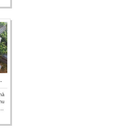
từ
để
ưu
HẾ
N
hà
hu
ép
ơi
ôi
hỗ