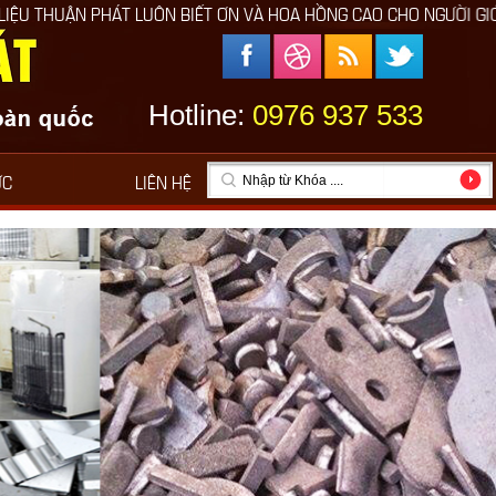
ÔN BIẾT ƠN VÀ HOA HỒNG CAO CHO NGƯỜI GIỚI THIỆU
Hotline:
0976 937 533
ỨC
LIÊN HỆ