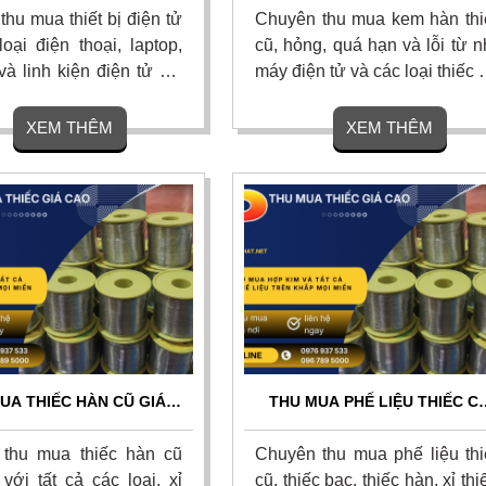
H GIÁ NHANH CHÓNG
ĐỊNH GIÁ CHÍNH XÁC
hu mua thiết bị điện tử
Chuyên thu mua kem hàn thi
oại điện thoại, laptop,
cũ, hỏng, quá hạn và lỗi từ 
a và linh kiện điện tử cũ,
máy điện tử và các loại thiếc giá
ặc lỗi thời với giá cao
cao nhất thị trường. Thu m
ị trường. Thu mua tận
tận nơi 24/7, định giá minh b
XEM THÊM
XEM THÊM
ủ tục nhanh gọn, thanh
theo hàm lượng thiếc, tha
anh dứt điểm trong 5
toán nhanh gọn dứt điểm. Li
ên hệ ngay.
hệ ngay.
UA THIẾC HÀN CŨ GIÁ
THU MUA PHẾ LIỆU THIẾC C
OÀN QUỐC – THU MUA
GIÁ CAO TOÀN QUỐC – ĐỊN
ƠI, THANH TOÁN NGAY
GIÁ NGAY, THANH TOÁN TIỀ
thu mua thiếc hàn cũ
Chuyên thu mua phế liệu thi
MẶT
với tất cả các loại, xỉ
cũ, thiếc bạc, thiếc hàn, xỉ thi