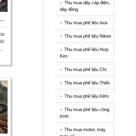
Thu mua dây cáp điện,
dây đồng
IÁ
Thu mua phế liệu inox
ox
Thu mua phế liệu Niken
với
6,
Thu mua phế liệu Hợp
Kim
ng
h.
Thu mua phế liệu Chì
nh
ên
Thu mua phế liệu Thiếc
ôm
Thu mua phế liệu Kẽm
Thu mua phế liệu công
trình
Thu mua motor, máy