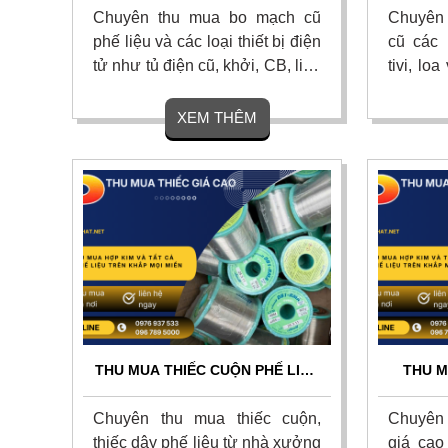
24/7
ĐỊN
Chuyên thu mua bo mạch cũ
Chuyên t
phế liệu và các loại thiết bị điện
cũ các l
tử như tủ điện cũ, khởi, CB, linh
tivi, lo
kiện điện tử với giá cao nhất
hỏng ho
hiện nay trên khắp mọi miền tổ
nhất th
XEM THÊM
quốc. Cam kết thu mua tận nơi,
nơi, th
uy tín, chuyên nghiệp. Liên hệ
toán nh
ngay.
phút. Li
THU MUA THIẾC CUỘN PHẾ LIỆU
THU M
GIÁ CAO TOÀN QUỐC - THU
CAO T
GOM TẬN NƠI 24/7
TẬN N
Chuyên thu mua thiếc cuộn,
Chuyên 
thiếc dây phế liệu từ nhà xưởng
giá cao 