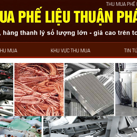
THU MUA PHẾ LIỆU THUẬN PHÁT LU
THU MUA
KHU VỰC THU MUA
TIN T