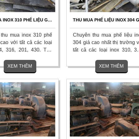
 INOX 310 PHẾ LIỆU GIÁ
THU MUA PHẾ LIỆU INOX 304 G
OÀN QUỐC - TẬN NƠI,
CAO TOÀN QUỐC | TẬN NƠI,
BÁO GIÁ NGAY
BÁO GIÁ NGAY
thu mua inox 310 phế
Chuyên thu mua phế liệu in
 cao với tất cả các loại
304 giá cao nhất thị trường 
4, 316, 201, 430. Thu
tất cả các loại inox 310, 31
n xưởng công nghiệp,
430. Thu gom tận xưởng cô
, công trình. Quy trình
nghiệp, nhà máy, công trìn
XEM THÊM
XEM THÊM
y tín, thanh toán nhanh.
Quy trình cân đo uy tín, tha
g cao. Liên hệ ngay để
toán nhanh. Hoa hồng cao. Li
o giá hôm nay!
hệ ngay để nhận báo giá h
nay!