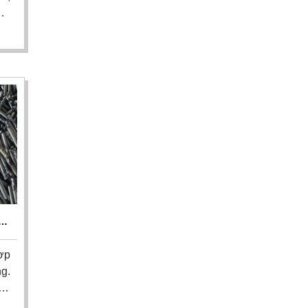
ơi
Thu
ễn
có
ới
báo
M
ẬN
ợp
ng.
án
g,