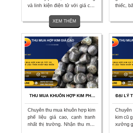
và linh kiện điện tử với giá cao
thiếc, b
nhất thị trường. Cam kết cân đo
thiếc tồ
uy tín, thanh toán nhanh một
với giá 
XEM THÊM
lần, vận chuyển tận nơi và chiết
kết định
khấu hoa hồng hấp dẫn. Liên
tận nơi 
hệ ngay.
Liên hệ
THU MUA KHUÔN HỢP KIM PHẾ
ĐẠI LÝ 
LIỆU GIÁ CAO TẬN NƠI – UY TÍN
KIM C
TOÀN QUỐC
Chuyên thu mua khuôn hợp kim
Chuyên 
phế liệu giá cao, cạnh tranh
kim cũ g
nhất thị trường. Nhận thu mua
xưởng g
các loại khuôn dập, khuôn đúc,
toàn qu