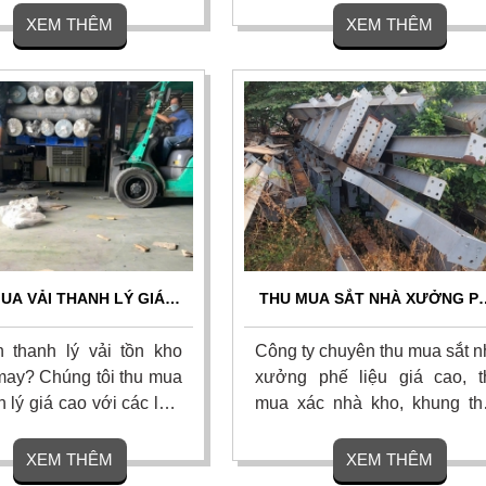
 cả các loại mảnh dao
chủng loại, hư hỏng, nứt vỡ 
XEM THÊM
XEM THÊM
 dao phay ngón carbide,
xưởng cơ khí. Liên hệ ngay 
an siêu cứng, chíp phế
nhận báo giá chính xác và 
 lưỡi cưa hợp kim đã
đãi hoa hồng cao.
y hoặc hư hỏng. Liên
UA VẢI THANH LÝ GIÁ
THU MUA SẮT NHÀ XƯỞNG P
HẤT HÔM NAY – THANH
LIỆU GIÁ CAO - THU GOM TẬ
TOÁN 1 LẦN
NƠI
 thanh lý vải tồn kho
Công ty chuyên thu mua sắt n
ay? Chúng tôi thu mua
xưởng phế liệu giá cao, t
h lý giá cao với các loại
mua xác nhà kho, khung th
 vải khúc, vải phế liệu
tiền chế tận n
nhất thị trường. Cam kết
phelieuthuanphat.net Chúng t
XEM THÊM
XEM THÊM
tận nơi, bốc xếp nhanh,
cam kết định giá chính xác, 