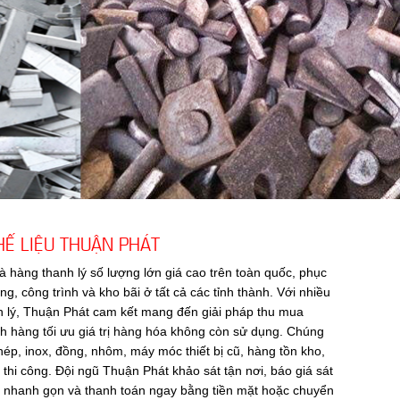
Ế LIỆU THUẬN PHÁT
à hàng thanh lý số lượng lớn giá cao trên toàn quốc, phục
, công trình và kho bãi ở tất cả các tỉnh thành. Với nhiều
h lý, Thuận Phát cam kết mang đến giải pháp thu mua
h hàng tối ưu giá trị hàng hóa không còn sử dụng. Chúng
thép, inox, đồng, nhôm, máy móc thiết bị cũ, hàng tồn kho,
 thi công. Đội ngũ Thuận Phát khảo sát tận nơi, báo giá sát
om nhanh gọn và thanh toán ngay bằng tiền mặt hoặc chuyển