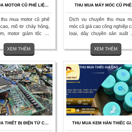
A MOTOR CŨ PHẾ LIỆU
THU MUA MÁY MÓC CŨ PHẾ
AO - THU MUA TẬN NƠI
LIỆU GIÁ CAO TOP 1 - THU G
TOÀN QUỐC
TẬN NƠI 24/7
thu mua motor cũ phế
Dịch vụ chuyên thu mua m
á cao, mô tơ cháy hỏng,
móc cũ giá cao công nghiệp c
m, motor giảm tốc và
loại, dây chuyền sản xuất 
 máy móc thiết bị cũ, thu
hỏng và phế liệu nhà xưởng v
 nơi. Thanh toán tiền
giá cao sát thị trường. Chúng 
XEM THÊM
XEM THÊM
nh gọn, bốc xếp trong
cam kết thanh toán nha
ó hoa hồng cao. Liên hệ
chóng, tháo dỡ và vận chuy
miễn phí tận nơi toàn quốc.
A THIẾT BỊ ĐIỆN TỬ CŨ
THU MUA KEM HÀN THIẾC GI
O – THU MUA TẬN NƠI,
CAO TOÀN QUỐC - TẬN NƠI,