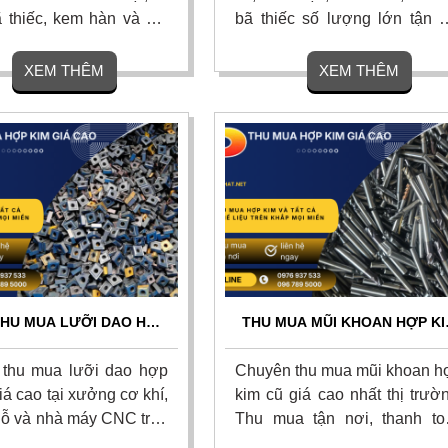
ã thiếc, kem hàn và bột
bã thiếc số lượng lớn tận n
n kho từ nhà máy điện tử
với giá cao nhất thị trường. 
cao nhất thị trường, cam
gom nhanh, vận chuyển mi
XEM THÊM
XEM THÊM
 giá minh bạch, bốc xếp
phí, thanh toán liền tay và 
và thanh toán dứt điểm.
hoa hồng cao cho người gi
 ngay
thiệu. Liên hệ ngay để nhận 
giá hôm nay!
THU MUA LƯỠI DAO HỢP
THU MUA MŨI KHOAN HỢP KI
Ũ, MẢNH DAO TIỆN CNC
CŨ GIÁ CAO TOÀN QUỐC - T
GIÁ CAO
NƠI 24/7
thu mua lưỡi dao hợp
Chuyên thu mua mũi khoan h
iá cao tại xưởng cơ khí,
kim cũ giá cao nhất thị trườ
ỗ và nhà máy CNC trên
Thu mua tận nơi, thanh to
ốc. Chúng tôi nhận thu
nhanh.Nhận mua mọi số lượn