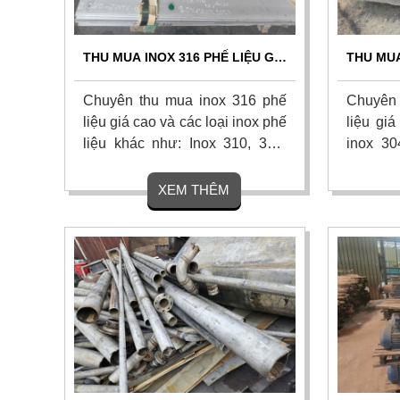
THU MUA INOX 316 PHẾ LIỆU GIÁ
THU MUA
CAO - THU MUA TẬN NƠI 24/7
CAO T
Chuyên thu mua inox 316 phế
Chuyên 
liệu giá cao và các loại inox phế
liệu giá
liệu khác như: Inox 310, 304,
inox 30
201, 430 từ công trình, nhà máy,
gom tậ
xí nghiệp và các khu công
nhà máy
XEM THÊM
nghiệp trên khắp mọi miền tổ
cân đo u
quốc. Thu mua tận nơi, thanh
Hoa hồn
toán nhanh. Liên hệ ngay.
nhận bá