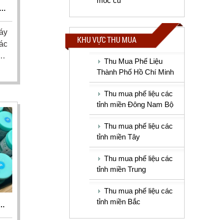
móc cũ
OM
áy
KHU VỰC THU MUA
ác
hư
Thu Mua Phế Liệu
ới
Thành Phố Hồ Chí Minh
tôi
nh
Thu mua phế liệu các
ển
tỉnh miền Đông Nam Bộ
Thu mua phế liệu các
tỉnh miền Tây
Thu mua phế liệu các
tỉnh miền Trung
Thu mua phế liệu các
tỉnh miền Bắc
Á