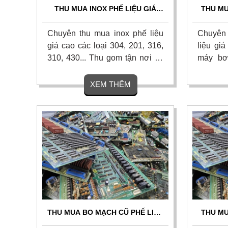
THU MUA INOX PHẾ LIỆU GIÁ
THU MU
CAO, CÂN ĐO UY TÍN, THANH
GIÁ C
TOÁN NHANH 24/7
Chuyên thu mua inox phế liệu
Chuyên 
giá cao các loại 304, 201, 316,
liệu gi
310, 430... Thu gom tận nơi tại
máy bơ
nhà xưởng, công ty, công trình.
các loại
Cân đo chính xác, thanh toán
mua tận
XEM THÊM
liền tay 1 lần, chiết khấu hoa
mặt nha
hồng cao cho người giới thiệu.
ngày, c
Liên hệ ngay.
ngay.
THU MUA BO MẠCH CŨ PHẾ LIỆU
THU MU
GIÁ CAO - THU MUA TẬN NƠI
GIÁ CA