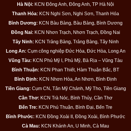
Hà Nội:
KCN Đông Anh, Đông Anh, TP Hà Nội
Thanh Hóa:
KCN Nghi Sơn, Nghi Sơn, Thanh Hóa
Bình Dương:
KCN Bàu Bàng, Bàu Bàng, Bình Dương
Đồng Nai:
KCN Nhơn Trạch, Nhơn Trạch, Đồng Nai
Tây Ninh:
KCN Trảng Bàng, Trảng Bàng, Tây Ninh
Long An:
Cụm công nghiệp Đức Hòa, Đức Hòa, Long An
Vũng Tàu:
KCN Phú Mỹ I, Phú Mỹ, Bà Rịa – Vũng Tàu
Bình Thuận:
KCN Phan Thiết, Hàm Thuận Bắc, BT
Bình Định:
KCN Nhơn Hòa, An Nhơn, Bình Định
Tiền Giang:
Cụm CN, Tân Mỹ Chánh, Mỹ Tho, Tiền Giang
Cần Thơ:
KCN Trà Nóc, Bình Thủy, Cần Thơ
Bến Tre:
KCN Phú Thuận, Bình Đại, Bến Tre
Bình Phước:
KCN Đồng Xoài II, Đồng Xoài, Bình Phước
Cà Mau:
KCN Khánh An, U Minh, Cà Mau