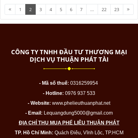
1
2
3
4
5
6
7
...
22
23
CÔNG TY TNHH ĐẦU TƯ THƯƠNG MẠI
DỊCH VỤ THUẬN PHÁT TÀI
- Mã số thuế:
0316259954
- Hotline:
0976 937 533
- Website:
www.phelieuthuanphat.net
- Email:
Lequangdung5000@gmail.com
ĐỊA CHỈ THU MUA PHẾ LIỆU THUẬN PHÁT
TP. Hồ Chí Minh:
Quách Điêu, Vĩnh Lộc, TP.HCM