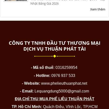
Nhật Bảng Giá 2026
Xem thêm
CÔNG TY TNHH ĐẦU TƯ THƯƠNG MẠI
DỊCH VỤ THUẬN PHÁT TÀI
- Mã số thuế:
0316259954
- Hotline:
0976 937 533
- Website:
www.phelieuthuanphat.net
- Email:
Lequangdung5000@gmail.com
ĐỊA CHỈ THU MUA PHẾ LIỆU THUẬN PHÁT
TP. Hồ Chí Minh:
Quách Điêu, Vĩnh Lộc, TP.HCM