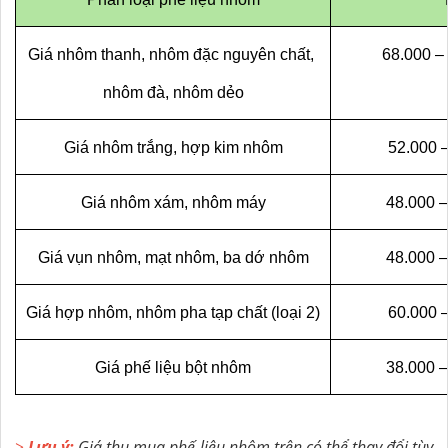
Giá nhôm thanh, nhôm đặc nguyên chất, 
68.000 –
nhôm đà, nhôm dẻo
Giá nhôm trắng, hợp kim nhôm
52.000 
Giá nhôm xám, nhôm máy
48.000 –
Giá vụn nhôm, mạt nhôm, ba dớ nhôm
48.000 –
Giá hợp nhôm, nhôm pha tạp chất (loại 2)
60.000 
Giá phế liệu bột nhôm
38.000 –
>
Lưu ý:
Giá thu mua phế liệu nhôm trên có thể thay đổi tùy