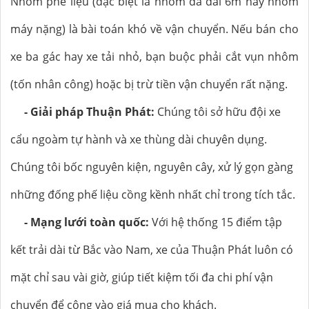
Nhôm phế liệu (đặc biệt là nhôm đà dài 6m hay nhôm
máy nặng) là bài toán khó về vận chuyển. Nếu bán cho
xe ba gác hay xe tải nhỏ, bạn buộc phải cắt vụn nhôm
(tốn nhân công) hoặc bị trừ tiền vận chuyển rất nặng.
- Giải pháp Thuận Phát:
Chúng tôi sở hữu đội xe
cẩu ngoàm tự hành và xe thùng dài chuyên dụng.
Chúng tôi bốc nguyên kiện, nguyên cây, xử lý gọn gàng
những đống phế liệu cồng kềnh nhất chỉ trong tích tắc.
- Mạng lưới toàn quốc:
Với hệ thống 15 điểm tập
kết trải dài từ Bắc vào Nam, xe của Thuận Phát luôn có
mặt chỉ sau vài giờ, giúp tiết kiệm tối đa chi phí vận
chuyển để cộng vào giá mua cho khách.