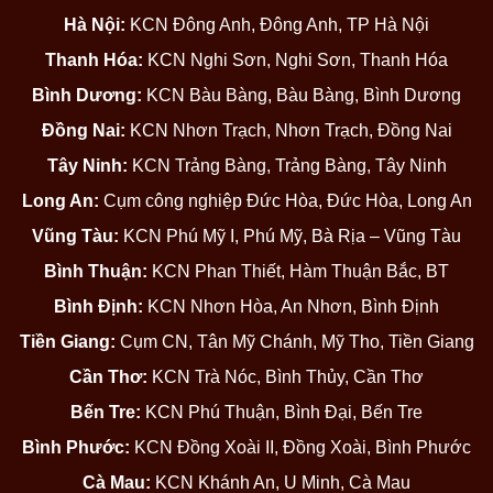
Hà Nội:
KCN Đông Anh, Đông Anh, TP Hà Nội
Thanh Hóa:
KCN Nghi Sơn, Nghi Sơn, Thanh Hóa
Bình Dương:
KCN Bàu Bàng, Bàu Bàng, Bình Dương
Đồng Nai:
KCN Nhơn Trạch, Nhơn Trạch, Đồng Nai
Tây Ninh:
KCN Trảng Bàng, Trảng Bàng, Tây Ninh
Long An:
Cụm công nghiệp Đức Hòa, Đức Hòa, Long An
Vũng Tàu:
KCN Phú Mỹ I, Phú Mỹ, Bà Rịa – Vũng Tàu
Bình Thuận:
KCN Phan Thiết, Hàm Thuận Bắc, BT
Bình Định:
KCN Nhơn Hòa, An Nhơn, Bình Định
Tiền Giang:
Cụm CN, Tân Mỹ Chánh, Mỹ Tho, Tiền Giang
Cần Thơ:
KCN Trà Nóc, Bình Thủy, Cần Thơ
Bến Tre:
KCN Phú Thuận, Bình Đại, Bến Tre
Bình Phước:
KCN Đồng Xoài II, Đồng Xoài, Bình Phước
Cà Mau:
KCN Khánh An, U Minh, Cà Mau