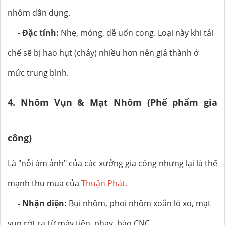
nhôm dân dụng.
- Đặc tính:
Nhẹ, mỏng, dễ uốn cong. Loại này khi tái
chế sẽ bị hao hụt (cháy) nhiều hơn nên giá thành ở
mức trung bình.
4. Nhôm Vụn & Mạt Nhôm (Phế phẩm gia
công)
Là "nỗi ám ảnh" của các xưởng gia công nhưng lại là thế
mạnh thu mua của
Thuận Phát.
- Nhận diện:
Bụi nhôm, phoi nhôm xoắn lò xo, mạt
vụn rớt ra từ máy tiện, phay, bào CNC.