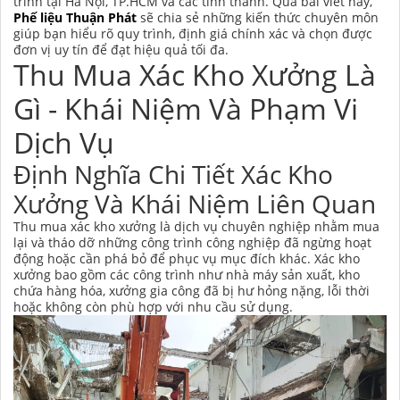
trình tại Hà Nội, TP.HCM và các tỉnh thành. Qua bài viết này,
Phế liệu Thuận Phát
sẽ chia sẻ những kiến thức chuyên môn
giúp bạn hiểu rõ quy trình, định giá chính xác và chọn được
đơn vị uy tín để đạt hiệu quả tối đa.
Thu Mua Xác Kho Xưởng Là
Gì - Khái Niệm Và Phạm Vi
Dịch Vụ
Định Nghĩa Chi Tiết Xác Kho
Xưởng Và Khái Niệm Liên Quan
Thu mua xác kho xưởng là dịch vụ chuyên nghiệp nhằm mua
lại và tháo dỡ những công trình công nghiệp đã ngừng hoạt
động hoặc cần phá bỏ để phục vụ mục đích khác. Xác kho
xưởng bao gồm các công trình như nhà máy sản xuất, kho
chứa hàng hóa, xưởng gia công đã bị hư hỏng nặng, lỗi thời
hoặc không còn phù hợp với nhu cầu sử dụng.