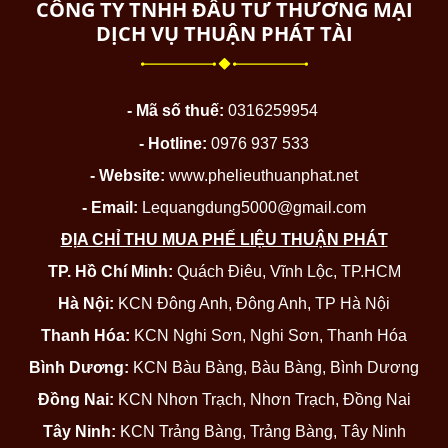
CÔNG TY TNHH ĐẦU TƯ THƯƠNG MẠI
DỊCH VỤ THUẬN PHÁT TÀI
- Mã số thuế:
0316259954
- Hotline:
0976 937 533
- Website:
www.phelieuthuanphat.net
- Email:
Lequangdung5000@gmail.com
ĐỊA CHỈ THU MUA PHẾ LIỆU THUẬN PHÁT
TP. Hồ Chí Minh:
Quách Điêu, Vĩnh Lộc, TP.HCM
Hà Nội:
KCN Đông Anh, Đông Anh, TP Hà Nội
Thanh Hóa:
KCN Nghi Sơn, Nghi Sơn, Thanh Hóa
Bình Dương:
KCN Bàu Bàng, Bàu Bàng, Bình Dương
Đồng Nai:
KCN Nhơn Trạch, Nhơn Trạch, Đồng Nai
Tây Ninh:
KCN Trảng Bàng, Trảng Bàng, Tây Ninh