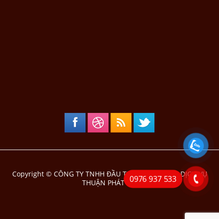
Copyright ©
CÔNG TY TNHH ĐẦU TƯ THƯƠNG MẠI DỊCH VỤ
0976 937 533
THUẬN PHÁT TÀI