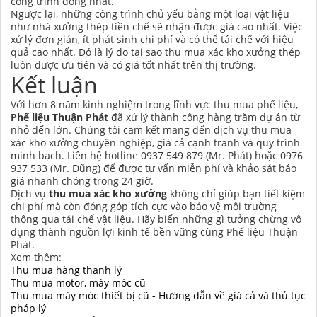
công trình đồng nhất.
Ngược lại, những công trình chủ yếu bằng một loại vật liệu
như nhà xưởng thép tiền chế sẽ nhận được giá cao nhất. Việc
xử lý đơn giản, ít phát sinh chi phí và có thể tái chế với hiệu
quả cao nhất. Đó là lý do tại sao thu mua xác kho xưởng thép
luôn được ưu tiên và có giá tốt nhất trên thị trường.
Kết luận
Với hơn 8 năm kinh nghiệm trong lĩnh vực thu mua phế liệu,
Phế liệu Thuận Phát
đã xử lý thành công hàng trăm dự án từ
nhỏ đến lớn. Chúng tôi cam kết mang đến dịch vụ thu mua
xác kho xưởng chuyên nghiệp, giá cả cạnh tranh và quy trình
minh bạch. Liên hệ hotline 0937 549 879 (Mr. Phát) hoặc 0976
937 533 (Mr. Dũng) để được tư vấn miễn phí và khảo sát báo
giá nhanh chóng trong 24 giờ.
Dịch vụ
thu mua xác kho xưởng
không chỉ giúp bạn tiết kiệm
chi phí mà còn đóng góp tích cực vào bảo vệ môi trường
thông qua tái chế vật liệu. Hãy biến những gì tưởng chừng vô
dụng thành nguồn lợi kinh tế bền vững cùng Phế liệu Thuận
Phát.
Xem thêm:
Thu mua hàng thanh lý
Thu mua motor, máy móc cũ
Thu mua máy móc thiết bị cũ - Hướng dẫn về giá cả và thủ tục
pháp lý