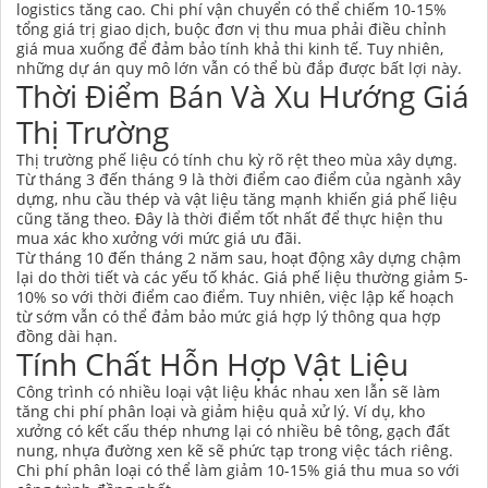
logistics tăng cao. Chi phí vận chuyển có thể chiếm 10-15%
tổng giá trị giao dịch, buộc đơn vị thu mua phải điều chỉnh
giá mua xuống để đảm bảo tính khả thi kinh tế. Tuy nhiên,
những dự án quy mô lớn vẫn có thể bù đắp được bất lợi này.
Thời Điểm Bán Và Xu Hướng Giá
Thị Trường
Thị trường phế liệu có tính chu kỳ rõ rệt theo mùa xây dựng.
Từ tháng 3 đến tháng 9 là thời điểm cao điểm của ngành xây
dựng, nhu cầu thép và vật liệu tăng mạnh khiến giá phế liệu
cũng tăng theo. Đây là thời điểm tốt nhất để thực hiện thu
mua xác kho xưởng với mức giá ưu đãi.
Từ tháng 10 đến tháng 2 năm sau, hoạt động xây dựng chậm
lại do thời tiết và các yếu tố khác. Giá phế liệu thường giảm 5-
10% so với thời điểm cao điểm. Tuy nhiên, việc lập kế hoạch
từ sớm vẫn có thể đảm bảo mức giá hợp lý thông qua hợp
đồng dài hạn.
Tính Chất Hỗn Hợp Vật Liệu
Công trình có nhiều loại vật liệu khác nhau xen lẫn sẽ làm
tăng chi phí phân loại và giảm hiệu quả xử lý. Ví dụ, kho
xưởng có kết cấu thép nhưng lại có nhiều bê tông, gạch đất
nung, nhựa đường xen kẽ sẽ phức tạp trong việc tách riêng.
Chi phí phân loại có thể làm giảm 10-15% giá thu mua so với