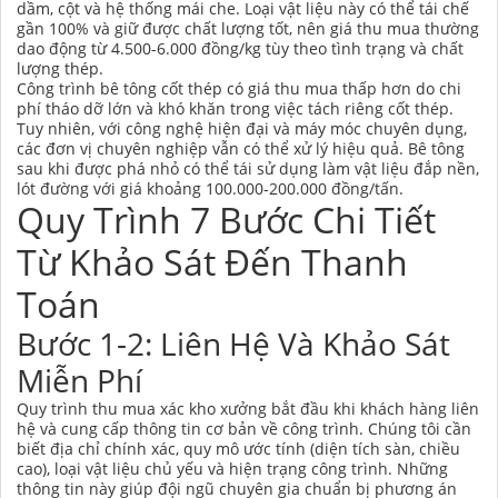
dầm, cột và hệ thống mái che. Loại vật liệu này có thể tái chế
gần 100% và giữ được chất lượng tốt, nên giá thu mua thường
dao động từ 4.500-6.000 đồng/kg tùy theo tình trạng và chất
lượng thép.
Công trình bê tông cốt thép có giá thu mua thấp hơn do chi
phí tháo dỡ lớn và khó khăn trong việc tách riêng cốt thép.
Tuy nhiên, với công nghệ hiện đại và máy móc chuyên dụng,
các đơn vị chuyên nghiệp vẫn có thể xử lý hiệu quả. Bê tông
sau khi được phá nhỏ có thể tái sử dụng làm vật liệu đắp nền,
lót đường với giá khoảng 100.000-200.000 đồng/tấn.
Quy Trình 7 Bước Chi Tiết
Từ Khảo Sát Đến Thanh
Toán
Bước 1-2: Liên Hệ Và Khảo Sát
Miễn Phí
Quy trình thu mua xác kho xưởng bắt đầu khi khách hàng liên
hệ và cung cấp thông tin cơ bản về công trình. Chúng tôi cần
biết địa chỉ chính xác, quy mô ước tính (diện tích sàn, chiều
cao), loại vật liệu chủ yếu và hiện trạng công trình. Những
thông tin này giúp đội ngũ chuyên gia chuẩn bị phương án