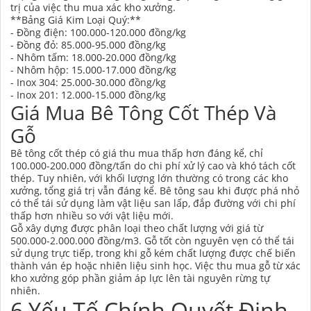
trị của việc thu mua xác kho xưởng.
**Bảng Giá Kim Loại Quý:**
- Đồng điện: 100.000-120.000 đồng/kg
- Đồng đỏ: 85.000-95.000 đồng/kg
- Nhôm tấm: 18.000-20.000 đồng/kg
- Nhôm hộp: 15.000-17.000 đồng/kg
- Inox 304: 25.000-30.000 đồng/kg
- Inox 201: 12.000-15.000 đồng/kg
Giá Mua Bê Tông Cốt Thép Và
Gỗ
Bê tông cốt thép có giá thu mua thấp hơn đáng kể, chỉ
100.000-200.000 đồng/tấn do chi phí xử lý cao và khó tách cốt
thép. Tuy nhiên, với khối lượng lớn thường có trong các kho
xưởng, tổng giá trị vẫn đáng kể. Bê tông sau khi được phá nhỏ
có thể tái sử dụng làm vật liệu san lấp, đắp đường với chi phí
thấp hơn nhiều so với vật liệu mới.
Gỗ xây dựng được phân loại theo chất lượng với giá từ
500.000-2.000.000 đồng/m3. Gỗ tốt còn nguyên vẹn có thể tái
sử dụng trực tiếp, trong khi gỗ kém chất lượng được chế biến
thành ván ép hoặc nhiên liệu sinh học. Việc thu mua gỗ từ xác
kho xưởng góp phần giảm áp lực lên tài nguyên rừng tự
nhiên.
6 Yếu Tố Chính Quyết Định