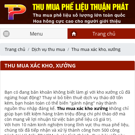
Menu
Trang chủ
Trang chủ
Dịch vụ thu mua
Thu mua xác kho, xưởng
THU MUA XÁC KHO, XƯỞNG
Bạn có đang băn khoăn không biết làm gì với kho xưởng cũ đã
ngừng hoạt động? Thay vì bỏ tiền thuê dịch vụ tháo dỡ tốn
kém, bạn hoàn toàn có thể biến "gánh nặng" này thành
nguồn thu nhập đáng kể.
Thu mua xác kho xưởng
không chỉ
giúp bạn tiết kiệm hàng trăm triệu đồng chi phí tháo dỡ mà
còn mang về lợi nhuận từ việc bán phế liệu có giá trị.
Với hơn 10 năm kinh nghiệm trong lĩnh vực thu mua phế liệu,
chúng tôi đã tiếp nhận và xử lý thành công hơn 500 công