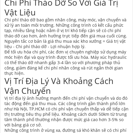
Chi Phí Tháo Dỡ So Với Giá Trị
Vật Liệu
Chi phí tháo dỡ bao gồm nhân công, máy móc, vận chuyển và
xử lý an toàn môi trường. Những công trình có kết cấu phức
tạp, nhiều tầng hoặc nằm ở vị trí khó tiếp cận sẽ có chi phí
tháo dỡ cao hơn, ảnh hưởng trực tiếp đến giá mua cuối cùng.
Nguyên tắc cơ bản là giá thu mua xác kho xưởng = Giá trị vật
liệu - Chi phí tháo dỡ - Lợi nhuận hợp lý.
Để tối ưu hóa chi phí, các đơn vị chuyên nghiệp sử dụng máy
móc hiện đại và quy trình được tối ưu hóa. Máy xúc hydraulic
có thể tháo dỡ nhanh gấp 3-4 lần so với phương pháp thủ
công, giảm đáng kể chi phí nhân công và rút ngắn thời gian
thực hiện.
Vị Trí Địa Lý Và Khoảng Cách
Vận Chuyển
Vị trí địa lý ảnh hưởng mạnh đến chi phí vận chuyển và do đó
tác động đến giá thu mua. Các công trình gần thành phố lớn
như Hà Nội, TP.HCM có chi phí vận chuyển thấp và dễ tiếp cận
thị trường tiêu thụ phế liệu. Khoảng cách dưới 50km từ trung
tâm thành phố thường nhận được mức giá cao hơn 3-5% so
với bảng giá cơ sở.
Những công trình ở vùng xa, đường sá khó khăn sẽ có chi phí