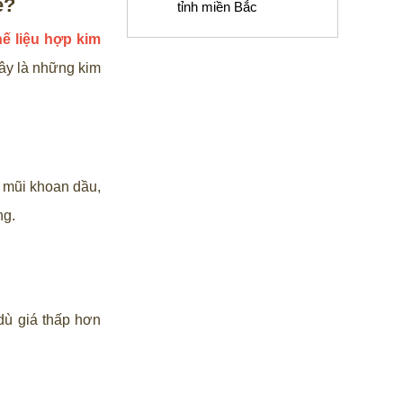
ế?
tỉnh miền Bắc
ế liệu hợp kim
Đây là những kim
, mũi khoan dầu,
ng.
dù giá thấp hơn