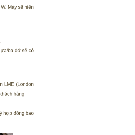
% W. Máy sẽ hiển
.
nhựa/ba dớ sẽ có
sàn LME (London
 khách hàng.
 ký hợp đồng bao