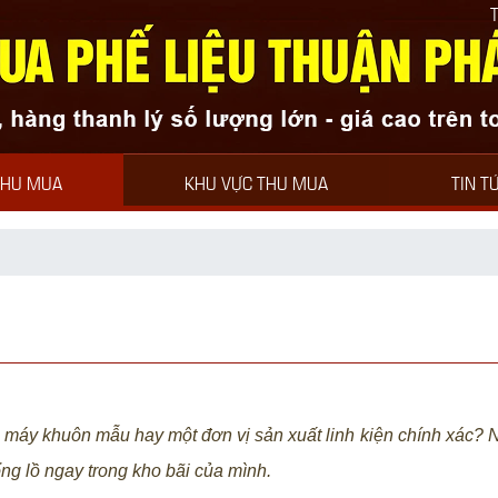
THU MUA PHẾ LIỆU T
THU MUA
KHU VỰC THU MUA
TIN T
áy khuôn mẫu hay một đơn vị sản xuất linh kiện chính xác? Nế
ng lồ ngay trong kho bãi của mình.