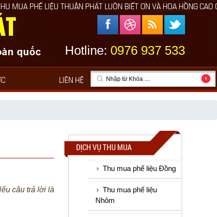
HUẬN PHÁT LUÔN BIẾT ƠN VÀ HOA HỒNG CAO CHO NGƯỜI GIỚI THI
Hotline:
0976 937 533
ỨC
LIÊN HỆ
DỊCH VỤ THU MUA
Thu mua phế liệu Đồng
u câu trả lời là
Thu mua phế liệu
Nhôm