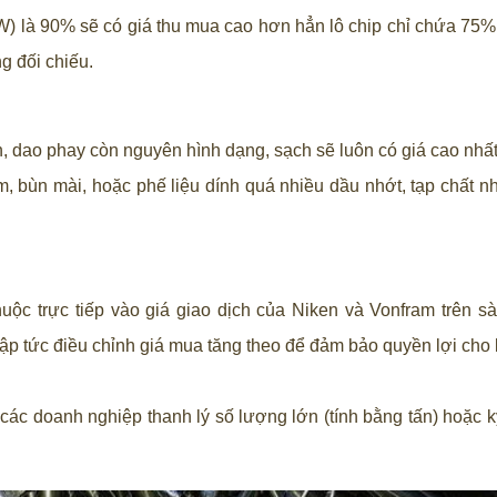
(W) là 90% sẽ có giá thu mua cao hơn hẳn lô chip chỉ chứa 75
g đối chiếu.
, dao phay còn nguyên hình dạng, sạch sẽ luôn có giá cao nhất
m, bùn mài, hoặc phế liệu dính quá nhiều dầu nhớt, tạp chất 
huộc trực tiếp vào giá giao dịch của Niken và Vonfram trên 
ập tức điều chỉnh giá mua tăng theo để đảm bảo quyền lợi cho
 các doanh nghiệp thanh lý số lượng lớn (tính bằng tấn) hoặc