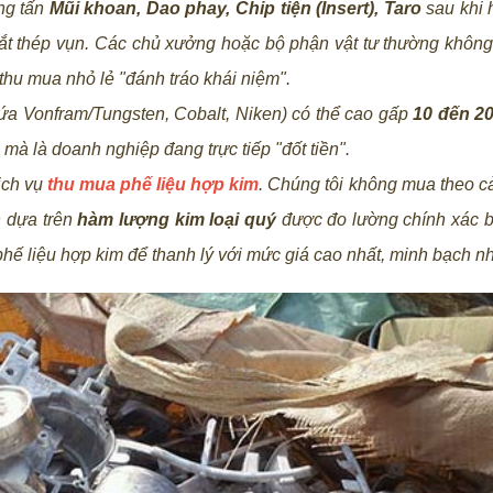
ng tấn
Mũi khoan, Dao phay, Chip tiện (Insert), Taro
sau khi 
sắt thép vụn. Các chủ xưởng hoặc bộ phận vật tư thường không
 thu mua nhỏ lẻ "đánh tráo khái niệm".
chứa Vonfram/Tungsten, Cobalt, Niken) có thể cao gấp
10 đến 20
mà là doanh nghiệp đang trực tiếp "đốt tiền".
dịch vụ
thu mua phế liệu hợp kim
. Chúng tôi không mua theo c
n dựa trên
hàm lượng kim loại quý
được đo lường chính xác 
 phế liệu hợp kim để thanh lý với mức giá cao nhất, minh bạch nh