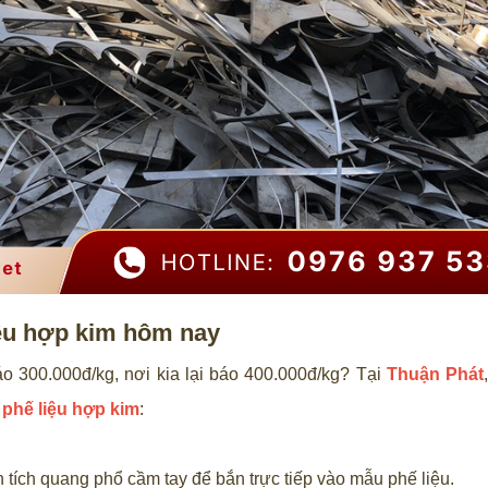
liệu hợp kim hôm nay
o 300.000đ/kg, nơi kia lại báo 400.000đ/kg? Tại
Thuận Phát
phế liệu hợp kim
:
 tích quang phổ cầm tay để bắn trực tiếp vào mẫu phế liệu.