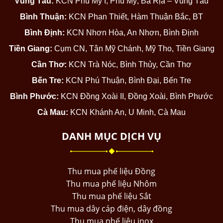
Vũng Tàu:
KCN Phú Mỹ I, Phú Mỹ, Bà Rịa – Vũng Tàu
Bình Thuận:
KCN Phan Thiết, Hàm Thuận Bắc, BT
Bình Định:
KCN Nhơn Hòa, An Nhơn, Bình Định
Tiền Giang:
Cụm CN, Tân Mỹ Chánh, Mỹ Tho, Tiền Giang
Cần Thơ:
KCN Trà Nóc, Bình Thủy, Cần Thơ
Bến Tre:
KCN Phú Thuận, Bình Đại, Bến Tre
Bình Phước:
KCN Đồng Xoài II, Đồng Xoài, Bình Phước
Cà Mau:
KCN Khánh An, U Minh, Cà Mau
DANH MỤC DỊCH VỤ
Thu mua phế liệu Đồng
Thu mua phế liệu Nhôm
Thu mua phế liệu Sắt
Thu mua dây cáp điện, dây đồng
Thu mua phế liệu inox