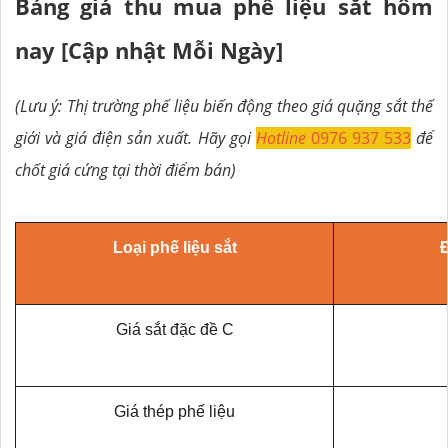
Bảng giá thu mua phế liệu sắt hôm
nay [Cập nhật Mỗi Ngày]
(Lưu ý: Thị trường phế liệu biến động theo giá quặng sắt thế
giới và giá điện sản xuất. Hãy gọi
Hotline
0976 937 533
để
chốt giá cứng tại thời điểm bán)
Loại phế liệu sắt
Đ
Giá sắt đặc đề C
Giá thép phế liệu