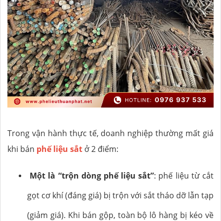
Trong vận hành thực tế, doanh nghiệp thường mất giá
khi bán
phế liệu sắt
ở 2 điểm:
Một là “trộn dòng phế liệu sắt”
: phế liệu từ cắt
gọt cơ khí (đáng giá) bị trộn với sắt tháo dỡ lẫn tạp
(giảm giá). Khi bán gộp, toàn bộ lô hàng bị kéo về