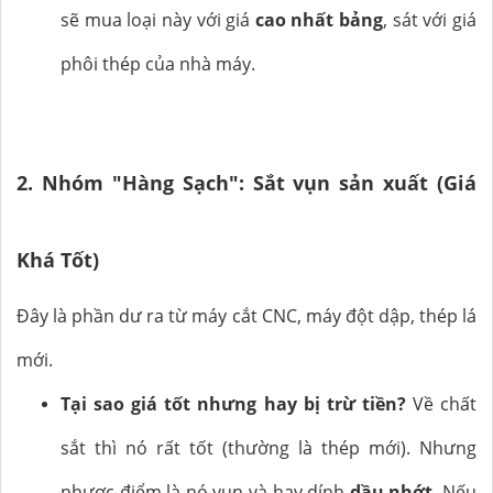
sẽ mua loại này với giá
cao nhất bảng
, sát với giá
phôi thép của nhà máy.
2. Nhóm "Hàng Sạch": Sắt vụn sản xuất (Giá
Khá Tốt)
Đây là phần dư ra từ máy cắt CNC, máy đột dập, thép lá
mới.
Tại sao giá tốt nhưng hay bị trừ tiền?
Về chất
sắt thì nó rất tốt (thường là thép mới). Nhưng
nhược điểm là nó vụn và hay dính
dầu nhớt
. Nếu