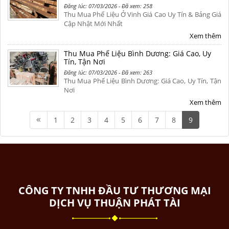
Đăng lúc: 07/03/2026 - Đã xem: 258
Thu Mua Phế Liệu Ở Vinh Giá Cao Uy Tín & Bảng Giá
Cập Nhật Mới Nhất
Xem thêm
Thu Mua Phế Liệu Bình Dương: Giá Cao, Uy
Tín, Tận Nơi
Đăng lúc: 07/03/2026 - Đã xem: 263
Thu Mua Phế Liệu Bình Dương: Giá Cao, Uy Tín, Tận
Nơi
Xem thêm
1
2
3
4
5
6
7
8
9
CÔNG TY TNHH ĐẦU TƯ THƯƠNG MẠI
DỊCH VỤ THUẬN PHÁT TÀI