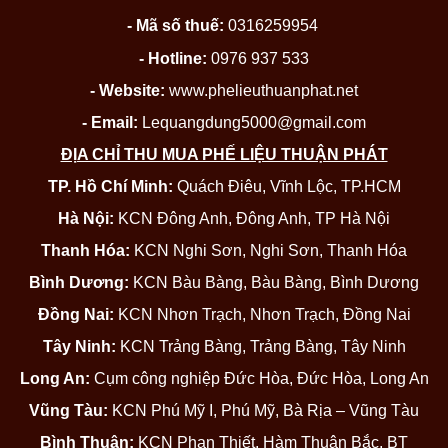
- Mã số thuế:
0316259954
- Hotline:
0976 937 533
- Website:
www.phelieuthuanphat.net
- Email:
Lequangdung5000@gmail.com
ĐỊA CHỈ THU MUA PHẾ LIỆU THUẬN PHÁT
TP. Hồ Chí Minh:
Quách Điêu, Vĩnh Lộc, TP.HCM
Hà Nội:
KCN Đông Anh, Đông Anh, TP Hà Nội
Thanh Hóa:
KCN Nghi Sơn, Nghi Sơn, Thanh Hóa
Bình Dương:
KCN Bàu Bàng, Bàu Bàng, Bình Dương
Đồng Nai:
KCN Nhơn Trạch, Nhơn Trạch, Đồng Nai
Tây Ninh:
KCN Trảng Bàng, Trảng Bàng, Tây Ninh
Long An:
Cụm công nghiệp Đức Hòa, Đức Hòa, Long An
Vũng Tàu:
KCN Phú Mỹ I, Phú Mỹ, Bà Rịa – Vũng Tàu
Bình Thuận:
KCN Phan Thiết, Hàm Thuận Bắc, BT