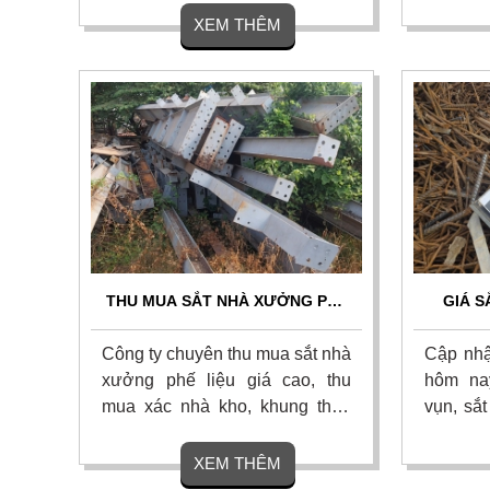
chủng loại, hư hỏng, nứt vỡ từ
chips, 
XEM THÊM
xưởng cơ khí. Liên hệ ngay để
hợp kim.
nhận báo giá chính xác và ưu
tín, ch
đãi hoa hồng cao.
mọi miền
THU MUA SẮT NHÀ XƯỞNG PHẾ
GIÁ S
LIỆU GIÁ CAO - THU GOM TẬN
2026 M
NƠI
Công ty chuyên thu mua sắt nhà
Cập nhậ
xưởng phế liệu giá cao, thu
hôm na
mua xác nhà kho, khung thép
vụn, sắt
tiền chế tận nơi
nhà xưở
phelieuthuanphat.net Chúng tôi
1kg? Xe
XEM THÊM
cam kết định giá chính xác, hỗ
phế liệ