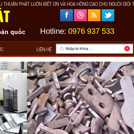
 BIẾT ƠN VÀ HOA HỒNG CAO CHO NGƯỜI GIỚI THIỆU
Hotline:
0976 937 533
ỨC
LIÊN HỆ