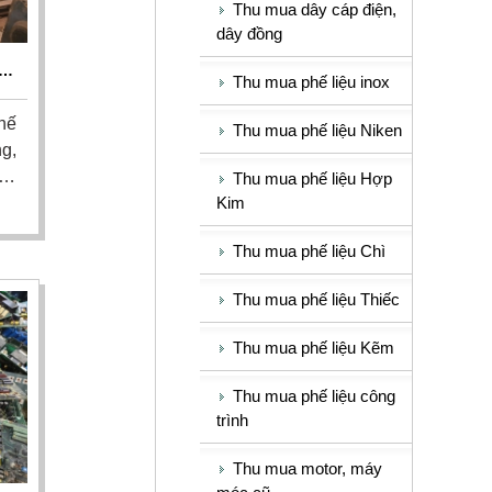
Thu mua dây cáp điện,
dây đồng
U
Thu mua phế liệu inox
I
hế
Thu mua phế liệu Niken
g,
và
Thu mua phế liệu Hợp
Kim
thu
ền
Thu mua phế liệu Chì
ng
hệ
Thu mua phế liệu Thiếc
Thu mua phế liệu Kẽm
Thu mua phế liệu công
trình
Thu mua motor, máy