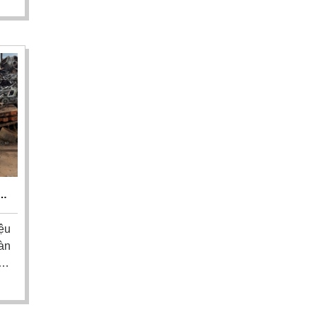
kết
nh,
ng
G
,
ệu
àn
ao
hu
sẽ
g!