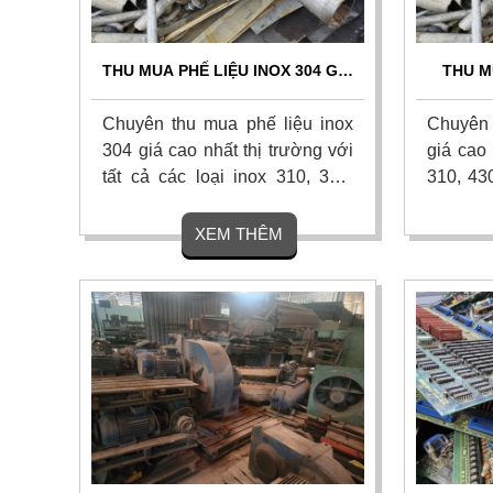
THU MUA PHẾ LIỆU INOX 304 GIÁ
THU M
CAO TOÀN QUỐC | TẬN NƠI,
CAO, 
BÁO GIÁ NGAY
T
Chuyên thu mua phế liệu inox
Chuyên 
304 giá cao nhất thị trường với
giá cao 
tất cả các loại inox 310, 316,
310, 430
430. Thu gom tận xưởng công
nhà xưởn
nghiệp, nhà máy, công trình.
Cân đo 
XEM THÊM
Quy trình cân đo uy tín, thanh
liền ta
toán nhanh. Hoa hồng cao. Liên
hồng ca
hệ ngay để nhận báo giá hôm
Liên hệ 
nay!