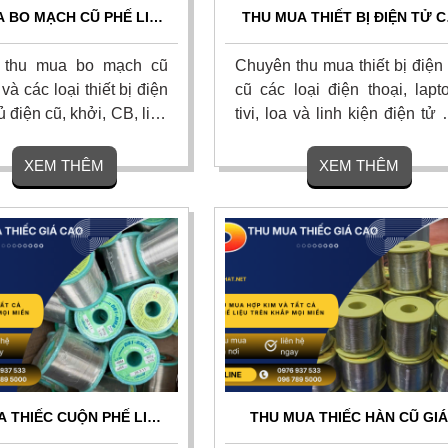
 BO MẠCH CŨ PHẾ LIỆU
THU MUA THIẾT BỊ ĐIỆN TỬ 
AO - THU MUA TẬN NƠI
GIÁ CAO – THU MUA TẬN NƠI
24/7
ĐỊNH GIÁ NHANH CHÓNG
 thu mua bo mạch cũ
Chuyên thu mua thiết bị điện
 và các loại thiết bị điện
cũ các loại điện thoại, lapt
ủ điện cũ, khởi, CB, linh
tivi, loa và linh kiện điện tử 
ện tử với giá cao nhất
hỏng hoặc lỗi thời với giá c
y trên khắp mọi miền tổ
nhất thị trường. Thu mua t
XEM THÊM
XEM THÊM
am kết thu mua tận nơi,
nơi, thủ tục nhanh gọn, tha
 chuyên nghiệp. Liên hệ
toán nhanh dứt điểm trong
phút. Liên hệ ngay.
A THIẾC CUỘN PHẾ LIỆU
THU MUA THIẾC HÀN CŨ GIÁ
AO TOÀN QUỐC - THU
CAO TOÀN QUỐC – THU MU