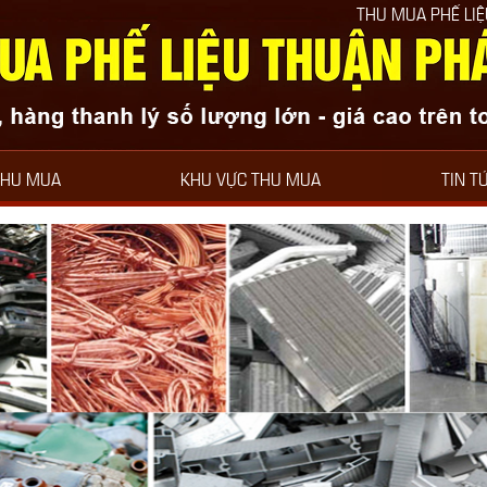
THU MUA PHẾ LIỆU THUẬN PHÁT LUÔN
THU MUA
KHU VỰC THU MUA
TIN T