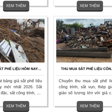
lưỡi dao hợp kim, khuôn
giá cao nhất thị trường. Cam 
XEM THÊM
XEM THÊM
... Thu mua tận nơi, uy
thu mua tận nơi, bốc xếp nha
uyên nghiệp trên khắp
hoa hồng cao. Click xem bả
 tổ quốc. Liên hệ.
giá!
ẮT PHẾ LIỆU HÔM NAY
THU MUA SẮT PHẾ LIỆU CÔN
ỚI NHẤT - THU MUA GIÁ
TRÌNH GIÁ CAO TOÀN QUỐC
CAO TẬN NƠI
THU MUA TẬN NƠI
t bảng giá sắt phế liệu
Chuyên thu mua sắt phế li
y mới nhất 2026. Sắt
công trình, sắt vụn, thép gi
 đặc, sắt công trình, sắt
giáo số lượng lớn với giá c
ng giá bao nhiêu tiền
nhất thị trường. Cam kết t
m ngay đại lý thu mua
gom tận nơi, dọn dẹp sạch 
XEM THÊM
XEM THÊM
u sắt giá cao tận nơi,
và thanh toán nhanh chón