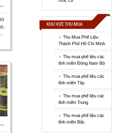
móc cũ
CŨ
,
 tử
KHU VỰC THU MUA
op,
cũ,
Thu Mua Phế Liệu
ao
Thành Phố Hồ Chí Minh
ận
nh
Thu mua phế liệu các
 5
tỉnh miền Đông Nam Bộ
Thu mua phế liệu các
tỉnh miền Tây
Thu mua phế liệu các
tỉnh miền Trung
Thu mua phế liệu các
tỉnh miền Bắc
A