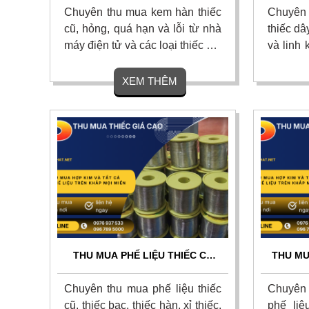
ĐỊNH GIÁ CHÍNH XÁC
G
Chuyên thu mua kem hàn thiếc
Chuyên
cũ, hỏng, quá hạn và lỗi từ nhà
thiếc dâ
máy điện tử và các loại thiếc giá
và linh 
cao nhất thị trường. Thu mua
nhất thị
tận nơi 24/7, định giá minh bạch
uy tín,
XEM THÊM
theo hàm lượng thiếc, thanh
lần, vận
toán nhanh gọn dứt điểm. Liên
khấu ho
hệ ngay.
hệ ngay.
THU MUA PHẾ LIỆU THIẾC CŨ
THU MU
GIÁ CAO TOÀN QUỐC – ĐỊNH
LIỆU GI
GIÁ NGAY, THANH TOÁN TIỀN
Chuyên thu mua phế liệu thiếc
Chuyên 
MẶT
cũ, thiếc bạc, thiếc hàn, xỉ thiếc,
phế liệ