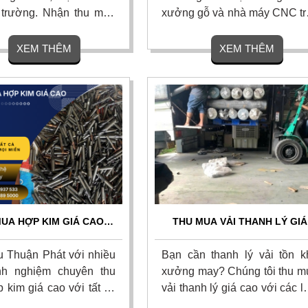
ị trường. Nhận thu mua
xưởng gỗ và nhà máy CNC tr
i khuôn dập, khuôn đúc,
toàn quốc. Chúng tôi nhận t
oan, chip hợp kim cũ
gom tất cả các loại mảnh d
XEM THÊM
XEM THÊM
n nơi. Cân đo uy tín,
tiện cũ, dao phay ngón carbi
t nhanh chóng, thanh
mũi khoan siêu cứng, chíp p
anh. Liên hệ ngay để
liệu và lưỡi cưa hợp kim 
 giá chi tiết hôm nay!
mòn, gãy hoặc hư hỏng. Li
hệ ngay.
UA HỢP KIM GIÁ CAO
THU MUA VẢI THANH LÝ GIÁ
QUỐC - THU MUA TẬN
CAO NHẤT HÔM NAY – THAN
NƠI, UY TÍN
TOÁN 1 LẦN
u Thuận Phát với nhiều
Bạn cần thanh lý vải tồn k
nh nghiệm chuyên thu
xưởng may? Chúng tôi thu m
 kim giá cao với tất cả
vải thanh lý giá cao với các l
i như mũi khoa hợp kim,
vải cây, vải khúc, vải phế l