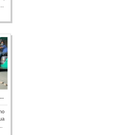
ên
hu
ao
de,
hế
đã
ên
H
ho
ua
oại
iệu