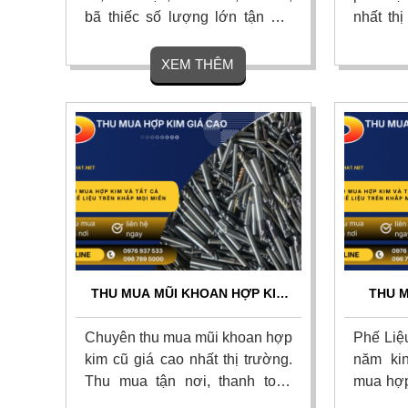
bã thiếc số lượng lớn tận nơi
nhất th
với giá cao nhất thị trường. Thu
các loạ
gom nhanh, vận chuyển miễn
mũi kh
XEM THÊM
phí, thanh toán liền tay và có
hỏng tậ
hoa hồng cao cho người giới
khảo sá
thiệu. Liên hệ ngay để nhận báo
toán nh
giá hôm nay!
nhận báo
THU MUA MŨI KHOAN HỢP KIM
THU M
CŨ GIÁ CAO TOÀN QUỐC - TẬN
TOÀN 
NƠI 24/7
Chuyên thu mua mũi khoan hợp
Phế Liệ
kim cũ giá cao nhất thị trường.
năm ki
Thu mua tận nơi, thanh toán
mua hợp
nhanh.Nhận mua mọi số lượng,
các loạ