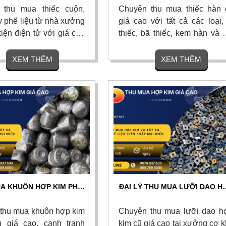
OM TẬN NƠI 24/7
TẬN NƠI, THANH TOÁN NGA
 thu mua thiếc cuộn,
Chuyên thu mua thiếc hàn 
y phế liệu từ nhà xưởng
giá cao với tất cả các loại,
kiện điện tử với giá cao
thiếc, bã thiếc, kem hàn và 
 trường. Cam kết cân đo
thiếc tồn kho từ nhà máy điện
 thanh toán nhanh một
với giá cao nhất thị trường, 
XEM THÊM
XEM THÊM
 chuyển tận nơi và chiết
kết định giá minh bạch, bốc 
a hồng hấp dẫn. Liên
tận nơi và thanh toán dứt đi
Liên hệ ngay
A KHUÔN HỢP KIM PHẾ
ĐẠI LÝ THU MUA LƯỠI DAO H
Á CAO TẬN NƠI – UY TÍN
KIM CŨ, MẢNH DAO TIỆN CN
TOÀN QUỐC
GIÁ CAO
thu mua khuôn hợp kim
Chuyên thu mua lưỡi dao h
u giá cao, cạnh tranh
kim cũ giá cao tại xưởng cơ k