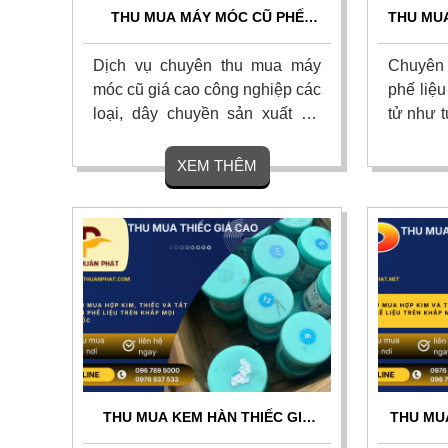
THU MUA MÁY MÓC CŨ PHẾ
THU MUA
LIỆU GIÁ CAO TOP 1 - THU GOM
GIÁ C
TẬN NƠI 24/7
Dịch vụ chuyên thu mua máy
Chuyên
móc cũ giá cao công nghiệp các
phế liệu
loại, dây chuyền sản xuất hư
tử như t
hỏng và phế liệu nhà xưởng với
kiện đi
giá cao sát thị trường. Chúng tôi
hiện na
XEM THÊM
cam kết thanh toán nhanh
quốc. C
chóng, tháo dỡ và vận chuyển
uy tín,
miễn phí tận nơi toàn quốc.
ngay.
THU MUA KEM HÀN THIẾC GIÁ
THU MU
CAO TOÀN QUỐC - TẬN NƠI,
GIÁ C