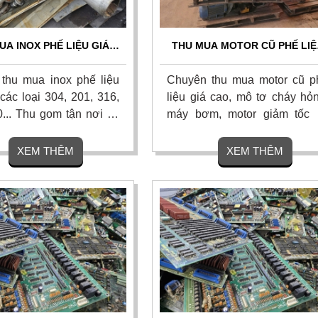
UA INOX PHẾ LIỆU GIÁ
THU MUA MOTOR CŨ PHẾ LIỆ
CÂN ĐO UY TÍN, THANH
GIÁ CAO - THU MUA TẬN NƠ
OÁN NHANH 24/7
TOÀN QUỐC
thu mua inox phế liệu
Chuyên thu mua motor cũ p
các loại 304, 201, 316,
liệu giá cao, mô tơ cháy hỏn
... Thu gom tận nơi tại
máy bơm, motor giảm tốc 
g, công ty, công trình.
các loại máy móc thiết bị cũ, 
chính xác, thanh toán
mua tận nơi. Thanh toán ti
XEM THÊM
XEM THÊM
y 1 lần, chiết khấu hoa
mặt nhanh gọn, bốc xếp tro
o cho người giới thiệu.
ngày, có hoa hồng cao. Liên 
ngay.
ngay.