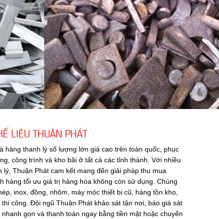
Ế LIỆU THUẬN PHÁT
à hàng thanh lý số lượng lớn giá cao trên toàn quốc, phục
, công trình và kho bãi ở tất cả các tỉnh thành. Với nhiều
h lý, Thuận Phát cam kết mang đến giải pháp thu mua
h hàng tối ưu giá trị hàng hóa không còn sử dụng. Chúng
thép, inox, đồng, nhôm, máy móc thiết bị cũ, hàng tồn kho,
 thi công. Đội ngũ Thuận Phát khảo sát tận nơi, báo giá sát
om nhanh gọn và thanh toán ngay bằng tiền mặt hoặc chuyển