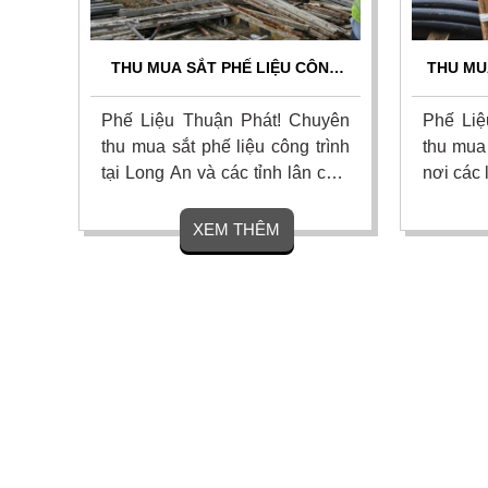
THU MUA SẮT PHẾ LIỆU CÔNG
THU MU
TRÌNH TẠI LONG AN GIÁ CAO –
UY TÍ
TẬN NƠI
N
Phế Liệu Thuận Phát! Chuyên
Phế Liệ
thu mua sắt phế liệu công trình
thu mua
tại Long An và các tỉnh lân cận.
nơi các 
Cam kết giá cao nhất thị trường,
Dây cáp
thu gom nhanh gọn, thanh toán
Thiếc, 
XEM THÊM
một lần duy nhất. Hỗ trợ tháo
kiện đi
dỡ và vận chuyển tận nơi.
cũ, hàn
Sóc Trăn