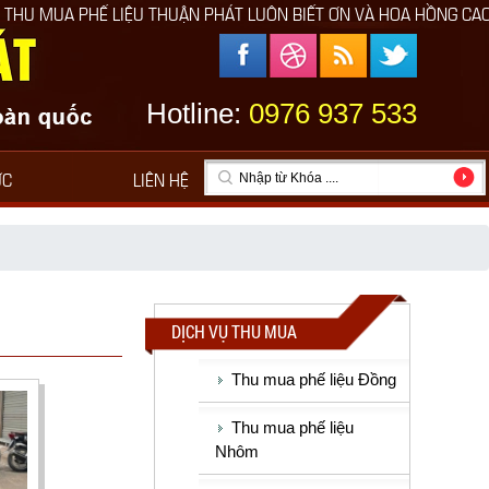
Ế LIỆU THUẬN PHÁT LUÔN BIẾT ƠN VÀ HOA HỒNG CAO CHO NGƯỜI 
Hotline:
0976 937 533
ỨC
LIÊN HỆ
DỊCH VỤ THU MUA
Thu mua phế liệu Đồng
Thu mua phế liệu
Nhôm