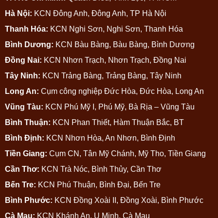
Hà Nội:
KCN Đông Anh, Đông Anh, TP Hà Nội
Thanh Hóa:
KCN Nghi Sơn, Nghi Sơn, Thanh Hóa
Bình Dương:
KCN Bàu Bàng, Bàu Bàng, Bình Dương
Đồng Nai:
KCN Nhơn Trạch, Nhơn Trạch, Đồng Nai
Tây Ninh:
KCN Trảng Bàng, Trảng Bàng, Tây Ninh
Long An:
Cụm công nghiệp Đức Hòa, Đức Hòa, Long An
Vũng Tàu:
KCN Phú Mỹ I, Phú Mỹ, Bà Rịa – Vũng Tàu
Bình Thuận:
KCN Phan Thiết, Hàm Thuận Bắc, BT
Bình Định:
KCN Nhơn Hòa, An Nhơn, Bình Định
Tiền Giang:
Cụm CN, Tân Mỹ Chánh, Mỹ Tho, Tiền Giang
Cần Thơ:
KCN Trà Nóc, Bình Thủy, Cần Thơ
Bến Tre:
KCN Phú Thuận, Bình Đại, Bến Tre
Bình Phước:
KCN Đồng Xoài II, Đồng Xoài, Bình Phước
Cà Mau:
KCN Khánh An, U Minh, Cà Mau