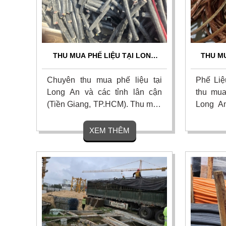
THU MUA PHẾ LIỆU TẠI LONG
THU M
AN GIÁ CAO - THU MUA TẬN NƠI
TẠI LON
Chuyên thu mua phế liệu tại
Phế Liệ
Long An và các tỉnh lân cận
thu mua
(Tiền Giang, TP.HCM). Thu mua
Long An
giá cao da dạng các loại: Đồng,
điện th
dây cáp điện, nhôm, inox, sắt,
công trì
XEM THÊM
thiếc, hợp kim, nhà xưởng, máy
nhất thị
móc thiết bị tồn kho thanh
cận. Thu
lý....Giá cao.
tín.