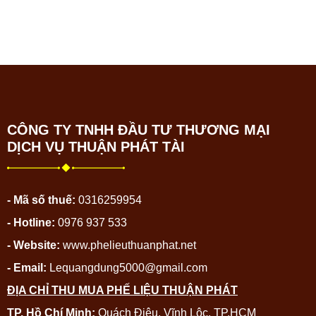
CÔNG TY TNHH ĐẦU TƯ THƯƠNG MẠI
DỊCH VỤ THUẬN PHÁT TÀI
- Mã số thuế:
0316259954
- Hotline:
0976 937 533
- Website:
www.phelieuthuanphat.net
- Email:
Lequangdung5000@gmail.com
ĐỊA CHỈ THU MUA PHẾ LIỆU THUẬN PHÁT
TP. Hồ Chí Minh:
Quách Điêu, Vĩnh Lộc, TP.HCM