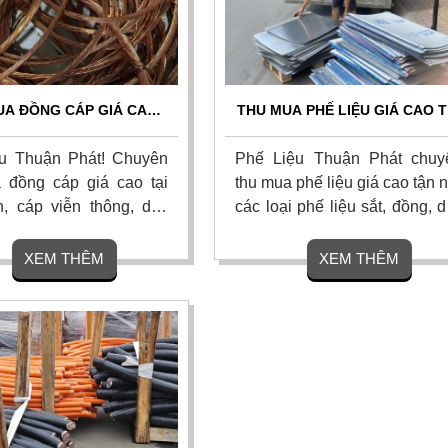
UA ĐỒNG CÁP GIÁ CAO
THU MUA PHẾ LIỆU GIÁ CAO T
G AN - TẬN NƠI, CÂN ĐO
LONG AN - TẬN NƠI, HOA HỒ
CHÍNH XÁC
HẤP DẪN
u Thuận Phát! Chuyên
Phế Liệu Thuận Phát chuy
 đồng cáp giá cao tại
thu mua phế liệu giá cao tận 
, cáp viễn thông, dây
các loại phế liệu sắt, đồng, 
anh lý, đồng phế liệu
cáp điện, nhôm, inox, thiếc, 
nh, xí nghiệp với giá cao
kim, nhà xưởng cũ tại Long 
XEM THÊM
XEM THÊM
 trường và các tỉnh lân
và khu vực lân cận (TP.HC
 mua tận nơi, cân đo uy
Tiền Giang). Cam kết giá c
nhất thị trường.