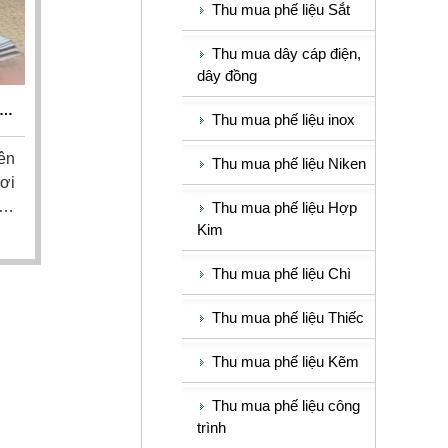
Thu mua phế liệu Sắt
Thu mua dây cáp điện,
dây đồng
ẠI
Thu mua phế liệu inox
NG
ên
Thu mua phế liệu Niken
nơi
dây
Thu mua phế liệu Hợp
Kim
hợp
An
Thu mua phế liệu Chì
M,
ao
Thu mua phế liệu Thiếc
Thu mua phế liệu Kẽm
Thu mua phế liệu công
trình