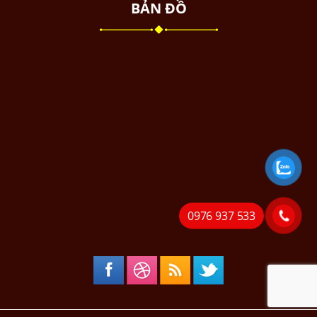
BẢN ĐỒ
0976 937 533