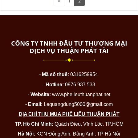
1
2
CÔNG TY TNHH ĐẦU TƯ THƯƠNG MẠI
DỊCH VỤ THUẬN PHÁT TÀI
- Mã số thuế:
0316259954
- Hotline:
0976 937 533
- Website:
www.phelieuthuanphat.net
- Email:
Lequangdung5000@gmail.com
ĐỊA CHỈ THU MUA PHẾ LIỆU THUẬN PHÁT
TP. Hồ Chí Minh:
Quách Điêu, Vĩnh Lộc, TP.HCM
Hà Nội:
KCN Đông Anh, Đông Anh, TP Hà Nội