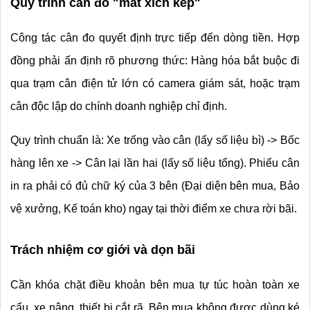
Quy trình cân đo "mắt xích kép"
Công tác cân đo quyết định trực tiếp đến dòng tiền. Hợp 
đồng phải ấn định rõ phương thức: Hàng hóa bắt buộc đi 
qua trạm cân điện tử lớn có camera giám sát, hoặc trạm 
cân độc lập do chính doanh nghiệp chỉ định.
Quy trình chuẩn là: Xe trống vào cân (lấy số liệu bì) -> Bốc 
hàng lên xe -> Cân lại lần hai (lấy số liệu tổng). Phiếu cân 
in ra phải có đủ chữ ký của 3 bên (Đại diện bên mua, Bảo 
vệ xưởng, Kế toán kho) ngay tại thời điểm xe chưa rời bãi.
Trách nhiệm cơ giới và dọn bãi
Cần khóa chặt điều khoản bên mua tự túc hoàn toàn xe 
cẩu, xe nâng, thiết bị cắt rã. Bên mua không được dùng ké 