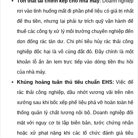
Tổn thất tài chính kép cho nhà máy:
 Doanh nghiệp 
rơi vào tình huống mất đi phần phế liệu có giá trị nhất 
để thu tiền, nhưng lại phải tự trích quỹ vận hành để 
thuê các công ty xử lý môi trường chuyên nghiệp đến 
dọn đống rác tàn dư. Chi phí tiêu hủy rác thải công 
nghiệp độc hại là vô cùng đắt đỏ. Đây chính là một 
khoản lỗ ẩn ăn lẹm trực tiếp vào dòng tiền thu hồi 
của nhà máy.
Khủng hoảng tuân thủ tiêu chuẩn EHS:
 Việc để 
rác thải công nghiệp, dầu nhớt vương vãi trên nền 
xưởng sau khi bốc xếp phế liệu phá vỡ hoàn toàn hệ 
thống quản lý chất lượng nội bộ. Doanh nghiệp đối 
mặt với nguy cơ bị lập biên bản, tước chứng nhận 
hoặc xử phạt nặng khi các tổ chức đánh giá tiêu 