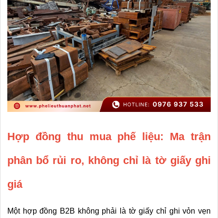
Hợp đồng thu mua phế liệu: Ma trận 
phân bổ rủi ro, không chỉ là tờ giấy ghi 
giá
Một hợp đồng B2B không phải là tờ giấy chỉ ghi vỏn vẹn 