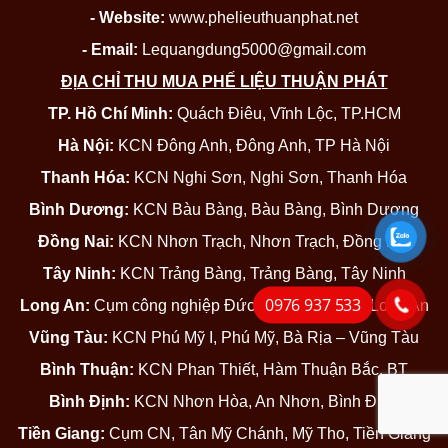
- Website:
www.phelieuthuanphat.net
- Email:
Lequangdung5000@gmail.com
ĐỊA CHỈ THU MUA PHẾ LIỆU THUẬN PHÁT
TP. Hồ Chí Minh:
Quách Điêu, Vĩnh Lộc, TP.HCM
Hà Nội:
KCN Đông Anh, Đông Anh, TP Hà Nội
Thanh Hóa:
KCN Nghi Sơn, Nghi Sơn, Thanh Hóa
Bình Dương:
KCN Bàu Bàng, Bàu Bàng, Bình Dương
Đồng Nai:
KCN Nhơn Trạch, Nhơn Trạch, Đồng Nai
Tây Ninh:
KCN Trảng Bàng, Trảng Bàng, Tây Ninh
0976 937 533
Long An:
Cụm công nghiệp Đức Hòa, Đức Hòa, Long An
Vũng Tàu:
KCN Phú Mỹ I, Phú Mỹ, Bà Rịa – Vũng Tàu
Bình Thuận:
KCN Phan Thiết, Hàm Thuận Bắc, BT
Bình Định:
KCN Nhơn Hòa, An Nhơn, Bình Định
Tiền Giang:
Cụm CN, Tân Mỹ Chánh, Mỹ Tho, Tiền Giang