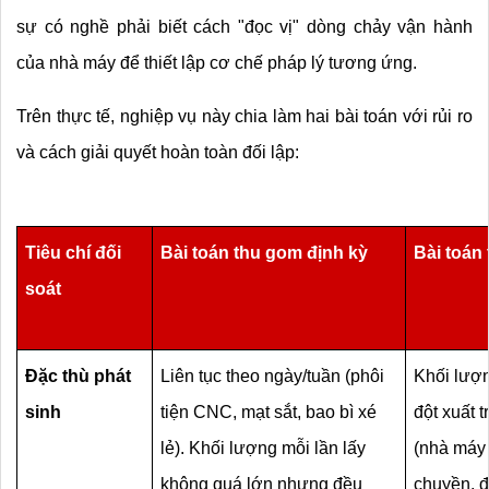
sự có nghề phải biết cách "đọc vị" dòng chảy vận hành 
của nhà máy để thiết lập cơ chế pháp lý tương ứng.
Trên thực tế, nghiệp vụ này chia làm hai bài toán với rủi ro 
và cách giải quyết hoàn toàn đối lập:
Tiêu chí đối 
Bài toán thu gom định kỳ 
Bài toán 
soát
Đặc thù phát 
Liên tục theo ngày/tuần (phôi 
Khối lượn
sinh
tiện CNC, mạt sắt, bao bì xé 
đột xuất t
lẻ). Khối lượng mỗi lần lấy 
(nhà máy d
không quá lớn nhưng đều 
chuyền, 