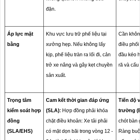
đặn.
Áp lực mặt 
Khu vực lưu trữ phế liệu tại 
Cần không
bằng
xưởng hẹp. Nếu không lấy 
điều phối 
kịp, phế liệu tràn ra lối đi, cản 
đầu kéo h
trở xe nâng và gây kẹt chuyền 
rã và cẩu
sản xuất.
Trọng tâm 
Cam kết thời gian đáp ứng 
Tiến độ v
kiểm soát hợp 
(SLA):
 Hợp đồng phải khóa 
trường (
đồng 
chặt điều khoản: Xe tải phải 
chót bàn 
(SLA/EHS)
có mặt dọn bãi trong vòng 12 - 
Ràng buộc