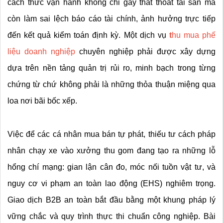
cách thức vận hành không chỉ gây thất thoát tài sản mà 
còn làm sai lệch báo cáo tài chính, ảnh hưởng trực tiếp 
đến kết quả kiểm toán định kỳ. Một dịch vụ 
t
hu mua phế 
liệu doanh nghiệp
 chuyên nghiệp phải được xây dựng 
dựa trên nền tảng quản trị rủi ro, minh bạch trong từng 
chứng từ chứ không phải là những thỏa thuận miệng qua 
loa nơi bãi bốc xếp.
Việc để các cá nhân mua bán tự phát, thiếu tư cách pháp 
nhân chạy xe vào xưởng thu gom đang tạo ra những lỗ 
hổng chí mạng: gian lận cân đo, móc nối tuồn vật tư, và 
nguy cơ vi phạm an toàn lao động (EHS) nghiêm trọng. 
Giao dịch B2B an toàn bắt đầu bằng một khung pháp lý 
vững chắc và quy trình thực thi chuẩn công nghiệp. Bài 