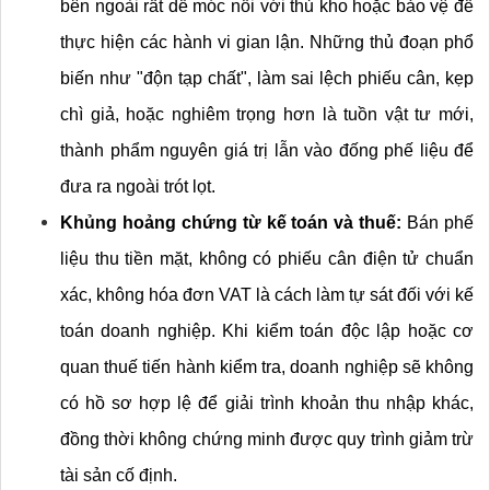
bên ngoài rất dễ móc nối với thủ kho hoặc bảo vệ để 
thực hiện các hành vi gian lận. Những thủ đoạn phổ 
biến như "độn tạp chất", làm sai lệch phiếu cân, kẹp 
chì giả, hoặc nghiêm trọng hơn là tuồn vật tư mới, 
thành phẩm nguyên giá trị lẫn vào đống phế liệu để 
đưa ra ngoài trót lọt.
Khủng hoảng chứng từ kế toán và thuế:
 Bán phế 
liệu thu tiền mặt, không có phiếu cân điện tử chuẩn 
xác, không hóa đơn VAT là cách làm tự sát đối với kế 
toán doanh nghiệp. Khi kiểm toán độc lập hoặc cơ 
quan thuế tiến hành kiểm tra, doanh nghiệp sẽ không 
có hồ sơ hợp lệ để giải trình khoản thu nhập khác, 
đồng thời không chứng minh được quy trình giảm trừ 
tài sản cố định.