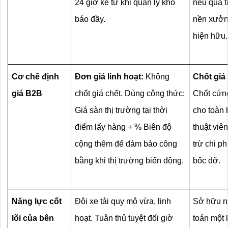
24 giờ kể từ khi quản lý kho 
nếu quá t
báo đầy.
nền xưởng
hiện hữu.
Cơ chế định 
Đơn giá linh hoạt:
 Không 
Chốt giá
giá B2B
chốt giá chết. Dùng công thức: 
Chốt cứng
Giá sàn thị trường tại thời 
cho toàn 
điểm lấy hàng + % Biên độ 
thuật viê
cộng thêm để đảm bảo công 
trừ chi ph
bằng khi thị trường biến động.
bốc dỡ.
Năng lực cốt 
Đội xe tải quy mô vừa, linh 
Sở hữu ng
lõi của bên 
hoạt. Tuân thủ tuyệt đối giờ 
toán một 