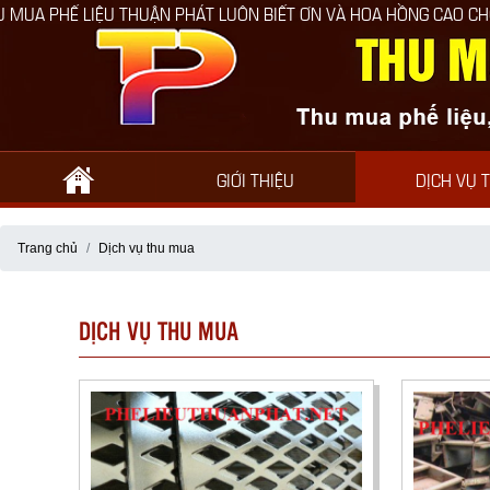
LIỆU THUẬN PHÁT LUÔN BIẾT ƠN VÀ HOA HỒNG CAO CHO NGƯỜI GIỚ
GIỚI THIỆU
DỊCH VỤ 
Trang chủ
Dịch vụ thu mua
DỊCH VỤ THU MUA