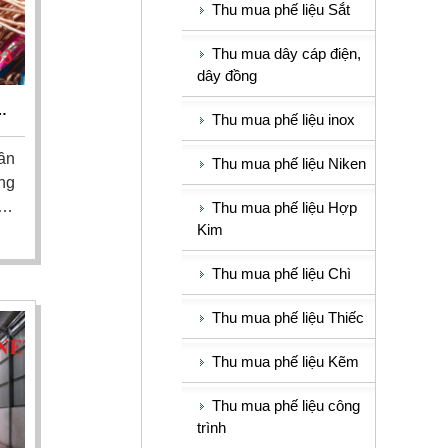
Thu mua phế liệu Sắt
Thu mua dây cáp điện,
dây đồng
ẬN
Thu mua phế liệu inox
ần
Thu mua phế liệu Niken
ng
kho
Thu mua phế liệu Hợp
Kim
ng
ều
Thu mua phế liệu Chì
có
ng
Thu mua phế liệu Thiếc
 -
Thu mua phế liệu Kẽm
Thu mua phế liệu công
trình