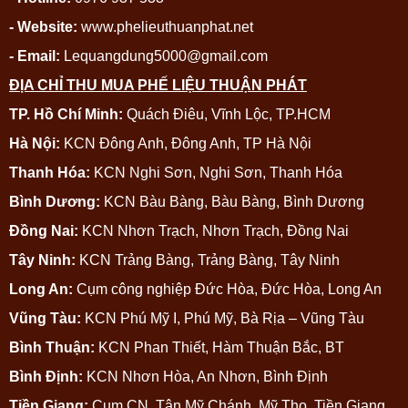
- Website:
www.phelieuthuanphat.net
- Email:
Lequangdung5000@gmail.com
ĐỊA CHỈ THU MUA PHẾ LIỆU THUẬN PHÁT
TP. Hồ Chí Minh:
Quách Điêu, Vĩnh Lộc, TP.HCM
Hà Nội:
KCN Đông Anh, Đông Anh, TP Hà Nội
Thanh Hóa:
KCN Nghi Sơn, Nghi Sơn, Thanh Hóa
Bình Dương:
KCN Bàu Bàng, Bàu Bàng, Bình Dương
Đồng Nai:
KCN Nhơn Trạch, Nhơn Trạch, Đồng Nai
Tây Ninh:
KCN Trảng Bàng, Trảng Bàng, Tây Ninh
Long An:
Cụm công nghiệp Đức Hòa, Đức Hòa, Long An
Vũng Tàu:
KCN Phú Mỹ I, Phú Mỹ, Bà Rịa – Vũng Tàu
Bình Thuận:
KCN Phan Thiết, Hàm Thuận Bắc, BT
Bình Định:
KCN Nhơn Hòa, An Nhơn, Bình Định
Tiền Giang:
Cụm CN, Tân Mỹ Chánh, Mỹ Tho, Tiền Giang