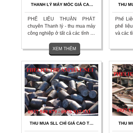
THANH LÝ MÁY MÓC GIÁ CAO
THU MU
QUẬN 9
C
PHẾ LIỆU THUẬN PHÁT
Phế Liệ
chuyên Thanh lý - thu mua máy
phế liệu
công nghiệp ở tất cả các tỉnh và
và các t
thành phố lớn với giá cao.
XEM THÊM
THU MUA SLL CHÌ GIÁ CAO TẠI
THU M
QUẬN 10
CÔN