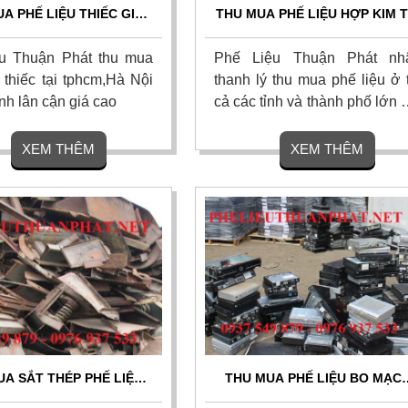
A PHẾ LIỆU THIẾC GIÁ
THU MUA PHẾ LIỆU HỢP KIM T
AO TẠI HÓC MÔN
GÒ VẤP
u Thuận Phát thu mua
Phế Liệu Thuận Phát nh
 thiếc tại tphcm,Hà Nội
thanh lý thu mua phế liệu ở 
ỉnh lân cận giá cao
cả các tỉnh và thành phố lớn 
giá cao.
XEM THÊM
XEM THÊM
UA SẮT THÉP PHẾ LIỆU
THU MUA PHẾ LIỆU BO MẠC
G TRÌNH TẠI QUẬN 2
ĐIỆN TỬ TẠI BÌNH DƯƠNG