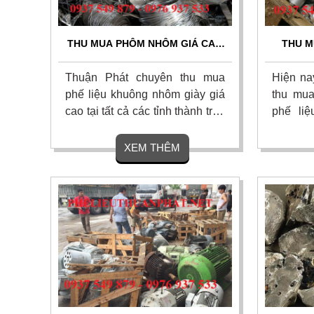
THU MUA PHÔM NHÔM GIÁ CAO
THU M
TOÀN QUỐC
Thuận Phát chuyên thu mua
Hiện na
phế liệu khuông nhôm giày giá
thu mua
cao tại tất cả các tỉnh thành trên
phế liệ
cả nước
trường
chế số 
XEM THÊM
hay gần
nhu cầu
liên 
0976.93