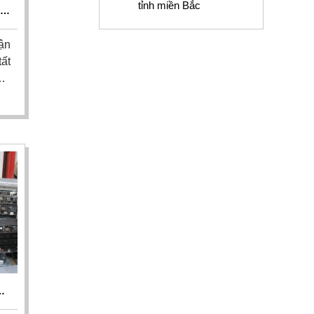
tỉnh miền Bắc
ẠI
ận
tất
với
H