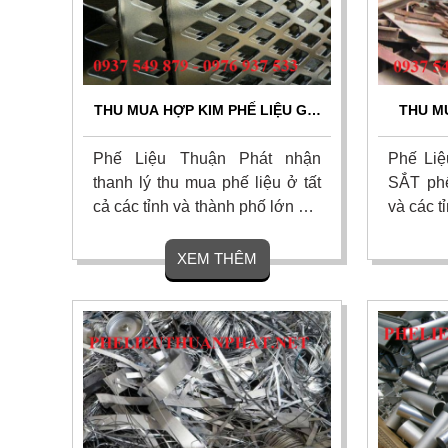
THU MUA HỢP KIM PHẾ LIỆU GIÁ
THU MU
CAO NHẤT TẠI QUẬN 9
Phế Liệu Thuận Phát nhận
Phế Liệ
thanh lý thu mua phế liệu ở tất
SẮT phế
cả các tỉnh và thành phố lớn với
và các t
giá cao.
XEM THÊM