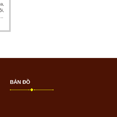
a,
ội,
nh
BẢN ĐỒ