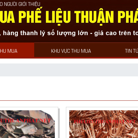
I THIỆU
THU MUA
KHU VỰC THU MUA
TIN T