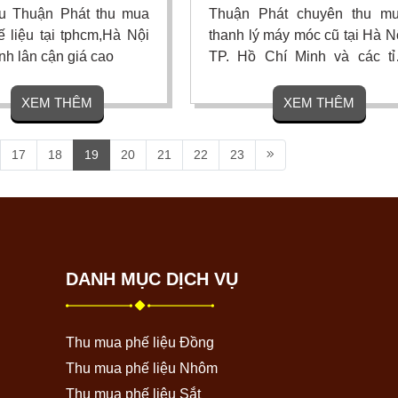
u Thuận Phát thu mua
Thuận Phát chuyên thu mu
 liệu tại tphcm,Hà Nội
thanh lý máy móc cũ tại Hà N
ỉnh lân cận giá cao
TP. Hồ Chí Minh và các tỉ
thành trên toàn quốc
XEM THÊM
XEM THÊM
17
18
19
20
21
22
23
DANH MỤC DỊCH VỤ
Thu mua phế liệu Đồng
Thu mua phế liệu Nhôm
Thu mua phế liệu Sắt