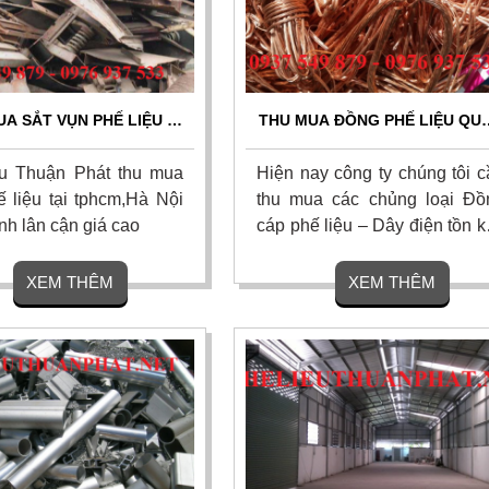
A SẮT VỤN PHẾ LIỆU -
THU MUA ĐỒNG PHẾ LIỆU QU
Q.12
2 TP.HCM
u Thuận Phát thu mua
Hiện nay công ty chúng tôi c
 liệu tại tphcm,Hà Nội
thu mua các chủng loại Đồ
ỉnh lân cận giá cao
cáp phế liệu – Dây điện tồn 
tại công trường xây dựng khô
hạn chế số lượng ít hay nhi
XEM THÊM
XEM THÊM
xa hay gần. Chỉ cần các bạn 
nhu cầu hợp tác xin vui lò
liên hệ 0937.549.879
0976.937.533