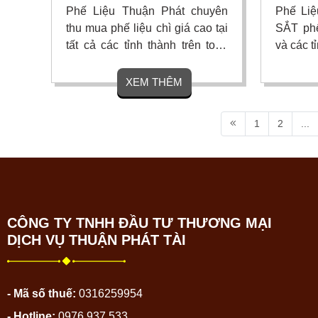
Phế Liệu Thuận Phát chuyên
Phế Liệ
thu mua phế liệu chì giá cao tại
SẮT phế
tất cả các tỉnh thành trên toàn
và các t
quốc
XEM THÊM
1
2
...
CÔNG TY TNHH ĐẦU TƯ THƯƠNG MẠI
DỊCH VỤ THUẬN PHÁT TÀI
- Mã số thuế:
0316259954
- Hotline:
0976 937 533