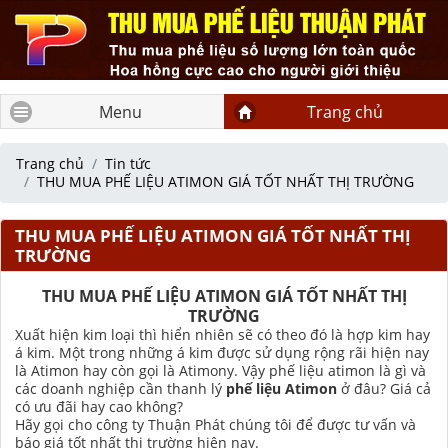
Menu
Trang chủ
Trang chủ
Tin tức
THU MUA PHẾ LIỆU ATIMON GIÁ TỐT NHẤT THỊ TRƯỜNG
THU MUA PHẾ LIỆU ATIMON GIÁ TỐT NHẤT THỊ
TRƯỜNG
THU MUA PHẾ LIỆU ATIMON GIÁ TỐT NHẤT THỊ
TRƯỜNG
Xuất hiện kim loại thì hiển nhiên sẽ có theo đó là hợp kim hay
á kim. Một trong những á kim được sử dụng rộng rãi hiện nay
là Atimon hay còn gọi là Atimony. Vậy phế liệu atimon là gì và
các doanh nghiệp cần thanh lý
phế liệu Atimon
ở đâu? Giá cả
có ưu đãi hay cao không?
Hãy gọi cho công ty Thuận Phát chúng tôi để được tư vấn và
báo giá tốt nhất thị trường hiện nay.