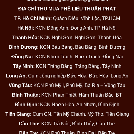
ĐỊA CHỈ THU MUA PHẾ LIỆU THUẬN PHÁT
TP. Hồ Chí Minh:
Quách Điêu, Vĩnh Lộc, TP.HCM
Hà Nội:
KCN Đông Anh, Đông Anh, TP Hà Nội
Thanh Hóa:
KCN Nghi Sơn, Nghi Sơn, Thanh Hóa
Bình Dương:
KCN Bàu Bàng, Bàu Bàng, Bình Dương
Đồng Nai:
KCN Nhơn Trạch, Nhơn Trạch, Đồng Nai
Tây Ninh:
KCN Trảng Bàng, Trảng Bàng, Tây Ninh
Long An:
Cụm công nghiệp Đức Hòa, Đức Hòa, Long An
Vũng Tàu:
KCN Phú Mỹ I, Phú Mỹ, Bà Rịa – Vũng Tàu
Bình Thuận:
KCN Phan Thiết, Hàm Thuận Bắc, BT
Bình Định:
KCN Nhơn Hòa, An Nhơn, Bình Định
Tiền Giang:
Cụm CN, Tân Mỹ Chánh, Mỹ Tho, Tiền Giang
Cần Thơ:
KCN Trà Nóc, Bình Thủy, Cần Thơ
Bến Tre:
KCN Phú Thuận, Bình Đại, Bến Tre