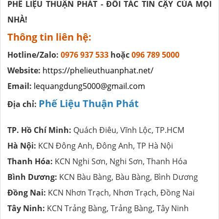
PHẾ LIỆU THUẬN PHÁT - ĐỐI TÁC TIN CẬY CỦA MỌI
NHÀ!
Thông tin liên hệ:
Hotline/Zalo:
0976 937 533
hoặc
096 789 5000
Website:
https://phelieuthuanphat.net/
Email:
lequangdung5000@gmail.com
Phế Liệu Thuận Phát
Địa chỉ:
TP. Hồ Chí Minh:
Quách Điêu, Vĩnh Lộc, TP.HCM
Hà Nội:
KCN Đông Anh, Đông Anh, TP Hà Nội
Thanh Hóa:
KCN Nghi Sơn, Nghi Sơn, Thanh Hóa
Bình Dương:
KCN Bàu Bàng, Bàu Bàng, Bình Dương
Đồng Nai:
KCN Nhơn Trạch, Nhơn Trạch, Đồng Nai
Tây Ninh:
KCN Trảng Bàng, Trảng Bàng, Tây Ninh