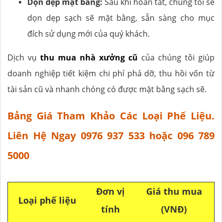
Dọn dẹp mặt bằng:
Sau khi hoàn tất, chúng tôi sẽ
dọn dẹp sạch sẽ mặt bằng, sẵn sàng cho mục
đích sử dụng mới của quý khách.
Dịch vụ
thu mua nhà xưởng cũ
của chúng tôi giúp
doanh nghiệp tiết kiệm chi phí phá dỡ, thu hồi vốn từ
tài sản cũ và nhanh chóng có được mặt bằng sạch sẽ.
Bảng Giá Tham Khảo Các Loại Phế Liệu.
Liên Hệ Ngay 0976 937 533 hoặc 096 789
5000
Đơn vị
Giá thu mua
Loại phế liệu
tính
(VNĐ)