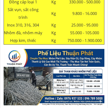
Đồng cáp loại 1
Kg
330.000 - 500.000
Sắt vụn, sắt công
Kg
9.800 - 16.000
trình
Inox 310, 316, 304
Kg
25.000 - 95.000
Nhôm đà, nhôm máy
Kg
55.000 - 105.000
Hợp kim, thiếc
Kg
750.000 - 1.900.000