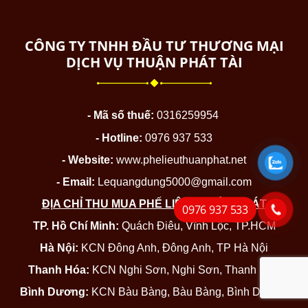
CÔNG TY TNHH ĐẦU TƯ THƯƠNG MẠI
DỊCH VỤ THUẬN PHÁT TÀI
- Mã số thuế:
0316259954
- Hotline:
0976 937 533
- Website:
www.phelieuthuanphat.net
- Email:
Lequangdung5000@gmail.com
ĐỊA CHỈ THU MUA PHẾ LIỆU THUẬN PHÁT
0976 937 533
TP. Hồ Chí Minh:
Quách Điêu, Vĩnh Lộc, TP.HCM
Hà Nội:
KCN Đông Anh, Đông Anh, TP Hà Nội
Thanh Hóa:
KCN Nghi Sơn, Nghi Sơn, Thanh Hóa
Bình Dương:
KCN Bàu Bàng, Bàu Bàng, Bình Dương