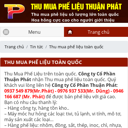
Menu
Trang chủ
Trang chủ
Tin tức
Thu mua phế liệu toàn quốc
THU MUA PHẾ LIỆU TOÀN QUỐC
Thu Mua Phế Liệu trên toàn quốc.
Công ty Cổ Phần
Thuận Phát
nhận Thu mua phế liệu toàn quốc. Quý
khách vui lòng liên hệ
Công ty Cổ Phần Thuận Phát
:
0937 549 879(Mr.Phát) - 0976 937 533(Mr. Dũng) - 0946
166 687 (Mr. Phát)
để được bán phế liệu với giá cao.
Bạn có nhu cầu thanh lý:
– Hàng công ty, hàng tồn kho..
– Máy móc hư hỏng các loại: tivi, tủ lạnh, vi tính, mô tơ,
máy sản xuất các loại…
– Hàng phế liệu: nhôm, đồng, sắt, thép, inoc, chì, nhựa,