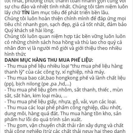
tốt nhất, phương thức thanh toán nhanh gọn cùng với
sự chu đáo và nhiệt tình nhất. Chúng tôi tâm niệm luôn
lấy chữ
TÍN
làm mục tiêu để phát triển bền lâu.
Chúng tôi luôn hoàn thiện chính mình để đáp ứng mọi
tiêu chí: nhanh gọn, sạch đẹp, giá cả tốt nhất, đảm bảo
Quý khách sẽ hài lòng.
Chúng tôi luôn quan niệm hợp tác bền vững luôn luôn
có những chính sách hoa hồng và thù lao cho quý cá
nhân đơn vị là người mô giới và giới thiệu theo nhiều
hình thức
DANH MỤC HÀNG THU MUA PHẾ LIỆU:
- Thu mua phế liệu nhiều loại “thu mua phế liệu hàng
thanh lý” của các công ty, xí nghiệp, nhà máy.
- Thu mua bao cát,bao hongkong phế và lành chất liệu
(pp), bịch nilong (pe ,pa ,hd,...)
- Thu mua phế liệu gồm nhôm, sắt thanh, thiếc , mùn
sắt, sắt hàn, kim loại màu, …
- Thu mua phế liệu giấy, nhựa, gỗ, vải, vụn các loại.
- Thu mua các loại phế phẩm công nghiệp, dầu nhớt,
dung môi, hàng quá đát. Thu mua hàng tồn kho, sản
phẩm hư lỗi do quá trình sản xuất.
- Thu gom, vận chuyển chất thải rắn xây dựng và chất
thải công nghiệp (trừ các chất thải nguy hại theo danh