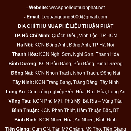
- Website:
www.phelieuthuanphat.net
- Email:
Lequangdung5000@gmail.com
ĐỊA CHỈ THU MUA PHẾ LIỆU THUẬN PHÁT
TP. Hồ Chí Minh:
Quách Điêu, Vĩnh Lộc, TP.HCM
Hà Nội:
KCN Đông Anh, Đông Anh, TP Hà Nội
Thanh Hóa:
KCN Nghi Sơn, Nghi Sơn, Thanh Hóa
Bình Dương:
KCN Bàu Bàng, Bàu Bàng, Bình Dương
Đồng Nai:
KCN Nhơn Trạch, Nhơn Trạch, Đồng Nai
Tây Ninh:
KCN Trảng Bàng, Trảng Bàng, Tây Ninh
Long An:
Cụm công nghiệp Đức Hòa, Đức Hòa, Long An
Vũng Tàu:
KCN Phú Mỹ I, Phú Mỹ, Bà Rịa – Vũng Tàu
Bình Thuận:
KCN Phan Thiết, Hàm Thuận Bắc, BT
Bình Định:
KCN Nhơn Hòa, An Nhơn, Bình Định
Tiền Giang:
Cụm CN, Tân Mỹ Chánh, Mỹ Tho, Tiền Giang