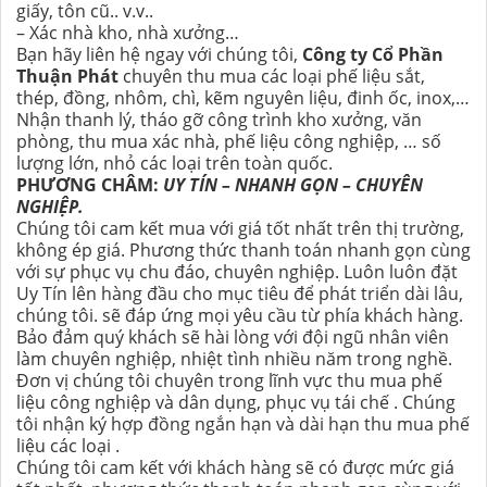
giấy, tôn cũ.. v.v..
– Xác nhà kho, nhà xưởng…
Bạn hãy liên hệ ngay với chúng tôi,
Công ty Cổ Phần
Thuận Phát
chuyên thu mua các loại phế liệu sắt,
thép, đồng, nhôm, chì, kẽm nguyên liệu, đinh ốc, inox,…
Nhận thanh lý, tháo gỡ công trình kho xưởng, văn
phòng, thu mua xác nhà, phế liệu công nghiệp, … số
lượng lớn, nhỏ các loại trên toàn quốc.
PHƯƠNG CHÂM:
UY TÍN – NHANH GỌN – CHUYÊN
NGHIỆP.
Chúng tôi cam kết mua với giá tốt nhất trên thị trường,
không ép giá. Phương thức thanh toán nhanh gọn cùng
với sự phục vụ chu đáo, chuyên nghiệp. Luôn luôn đặt
Uy Tín lên hàng đầu cho mục tiêu để phát triển dài lâu,
chúng tôi. sẽ đáp ứng mọi yêu cầu từ phía khách hàng.
Bảo đảm quý khách sẽ hài lòng với đội ngũ nhân viên
làm chuyên nghiệp, nhiệt tình nhiều năm trong nghề.
Đơn vị chúng tôi chuyên trong lĩnh vực thu mua phế
liệu công nghiệp và dân dụng, phục vụ tái chế . Chúng
tôi nhận ký hợp đồng ngắn hạn và dài hạn thu mua phế
liệu các loại .
Chúng tôi cam kết với khách hàng sẽ có được mức giá