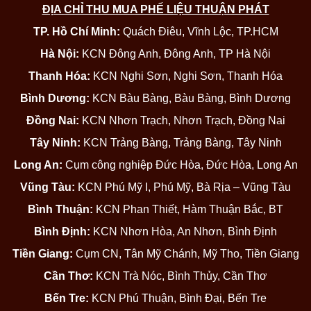
ĐỊA CHỈ THU MUA PHẾ LIỆU THUẬN PHÁT
TP. Hồ Chí Minh:
Quách Điêu, Vĩnh Lộc, TP.HCM
Hà Nội:
KCN Đông Anh, Đông Anh, TP Hà Nội
Thanh Hóa:
KCN Nghi Sơn, Nghi Sơn, Thanh Hóa
Bình Dương:
KCN Bàu Bàng, Bàu Bàng, Bình Dương
Đồng Nai:
KCN Nhơn Trạch, Nhơn Trạch, Đồng Nai
Tây Ninh:
KCN Trảng Bàng, Trảng Bàng, Tây Ninh
Long An:
Cụm công nghiệp Đức Hòa, Đức Hòa, Long An
Vũng Tàu:
KCN Phú Mỹ I, Phú Mỹ, Bà Rịa – Vũng Tàu
Bình Thuận:
KCN Phan Thiết, Hàm Thuận Bắc, BT
Bình Định:
KCN Nhơn Hòa, An Nhơn, Bình Định
Tiền Giang:
Cụm CN, Tân Mỹ Chánh, Mỹ Tho, Tiền Giang
Cần Thơ:
KCN Trà Nóc, Bình Thủy, Cần Thơ
Bến Tre:
KCN Phú Thuận, Bình Đại, Bến Tre