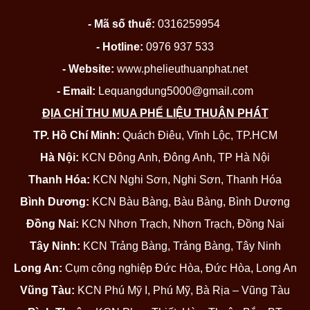
- Mã số thuế:
0316259954
- Hotline:
0976 937 533
- Website:
www.phelieuthuanphat.net
- Email:
Lequangdung5000@gmail.com
ĐỊA CHỈ THU MUA PHẾ LIỆU THUẬN PHÁT
TP. Hồ Chí Minh:
Quách Điêu, Vĩnh Lộc, TP.HCM
Hà Nội:
KCN Đông Anh, Đông Anh, TP Hà Nội
Thanh Hóa:
KCN Nghi Sơn, Nghi Sơn, Thanh Hóa
Bình Dương:
KCN Bàu Bàng, Bàu Bàng, Bình Dương
Đồng Nai:
KCN Nhơn Trạch, Nhơn Trạch, Đồng Nai
Tây Ninh:
KCN Trảng Bàng, Trảng Bàng, Tây Ninh
Long An:
Cụm công nghiệp Đức Hòa, Đức Hòa, Long An
Vũng Tàu:
KCN Phú Mỹ I, Phú Mỹ, Bà Rịa – Vũng Tàu