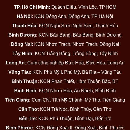
TP. Hồ Chí Minh:
Quách Điêu, Vĩnh Lộc, TP.HCM
Hà Nội:
KCN Đông Anh, Đông Anh, TP Hà Nội
Thanh Hóa:
KCN Nghi Sơn, Nghi Sơn, Thanh Hóa
Bình Dương:
KCN Bàu Bàng, Bàu Bàng, Bình Dương
Đồng Nai:
KCN Nhơn Trạch, Nhơn Trạch, Đồng Nai
Tây Ninh:
KCN Trảng Bàng, Trảng Bàng, Tây Ninh
Long An:
Cụm công nghiệp Đức Hòa, Đức Hòa, Long An
Vũng Tàu:
KCN Phú Mỹ I, Phú Mỹ, Bà Rịa – Vũng Tàu
Bình Thuận:
KCN Phan Thiết, Hàm Thuận Bắc, BT
Bình Định:
KCN Nhơn Hòa, An Nhơn, Bình Định
Tiền Giang:
Cụm CN, Tân Mỹ Chánh, Mỹ Tho, Tiền Giang
Cần Thơ:
KCN Trà Nóc, Bình Thủy, Cần Thơ
Bến Tre:
KCN Phú Thuận, Bình Đại, Bến Tre
Bình Phước:
KCN Đồng Xoài II, Đồng Xoài, Bình Phước