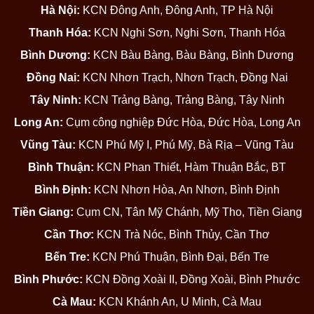
Hà Nội:
KCN Đông Anh, Đông Anh, TP Hà Nội
Thanh Hóa:
KCN Nghi Sơn, Nghi Sơn, Thanh Hóa
Bình Dương:
KCN Bàu Bàng, Bàu Bàng, Bình Dương
Đồng Nai:
KCN Nhơn Trạch, Nhơn Trạch, Đồng Nai
Tây Ninh:
KCN Trảng Bàng, Trảng Bàng, Tây Ninh
Long An:
Cụm công nghiệp Đức Hòa, Đức Hòa, Long An
Vũng Tàu:
KCN Phú Mỹ I, Phú Mỹ, Bà Rịa – Vũng Tàu
Bình Thuận:
KCN Phan Thiết, Hàm Thuận Bắc, BT
Bình Định:
KCN Nhơn Hòa, An Nhơn, Bình Định
Tiền Giang:
Cụm CN, Tân Mỹ Chánh, Mỹ Tho, Tiền Giang
Cần Thơ:
KCN Trà Nóc, Bình Thủy, Cần Thơ
Bến Tre:
KCN Phú Thuận, Bình Đại, Bến Tre
Bình Phước:
KCN Đồng Xoài II, Đồng Xoài, Bình Phước
Cà Mau:
KCN Khánh An, U Minh, Cà Mau