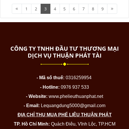
1
2
3
4
5
6
7
8
9
CÔNG TY TNHH ĐẦU TƯ THƯƠNG MẠI
DỊCH VỤ THUẬN PHÁT TÀI
- Mã số thuế:
0316259954
- Hotline:
0976 937 533
- Website:
www.phelieuthuanphat.net
- Email:
Lequangdung5000@gmail.com
ĐỊA CHỈ THU MUA PHẾ LIỆU THUẬN PHÁT
TP. Hồ Chí Minh:
Quách Điêu, Vĩnh Lộc, TP.HCM