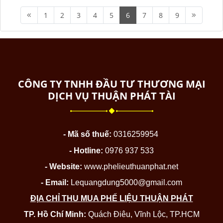
1
2
3
4
5
6
7
8
9
CÔNG TY TNHH ĐẦU TƯ THƯƠNG MẠI
DỊCH VỤ THUẬN PHÁT TÀI
- Mã số thuế:
0316259954
- Hotline:
0976 937 533
- Website:
www.phelieuthuanphat.net
- Email:
Lequangdung5000@gmail.com
ĐỊA CHỈ THU MUA PHẾ LIỆU THUẬN PHÁT
TP. Hồ Chí Minh:
Quách Điêu, Vĩnh Lộc, TP.HCM