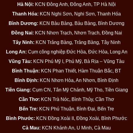
Hà Nội:
KCN Đông Anh, Đông Anh, TP Hà Nội
Thanh Hóa:
KCN Nghi Sơn, Nghi Sơn, Thanh Hóa
Bình Dương:
KCN Bàu Bàng, Bàu Bàng, Bình Dương
Đồng Nai:
KCN Nhơn Trạch, Nhơn Trạch, Đồng Nai
Tây Ninh:
KCN Trảng Bàng, Trảng Bàng, Tây Ninh
Long An:
Cụm công nghiệp Đức Hòa, Đức Hòa, Long An
Vũng Tàu:
KCN Phú Mỹ I, Phú Mỹ, Bà Rịa – Vũng Tàu
Bình Thuận:
KCN Phan Thiết, Hàm Thuận Bắc, BT
Bình Định:
KCN Nhơn Hòa, An Nhơn, Bình Định
Tiền Giang:
Cụm CN, Tân Mỹ Chánh, Mỹ Tho, Tiền Giang
Cần Thơ:
KCN Trà Nóc, Bình Thủy, Cần Thơ
Bến Tre:
KCN Phú Thuận, Bình Đại, Bến Tre
Bình Phước:
KCN Đồng Xoài II, Đồng Xoài, Bình Phước
Cà Mau:
KCN Khánh An, U Minh, Cà Mau