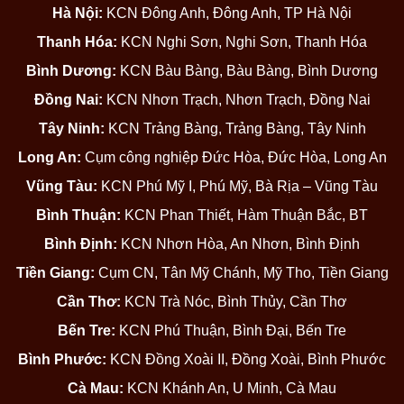
Hà Nội:
KCN Đông Anh, Đông Anh, TP Hà Nội
Thanh Hóa:
KCN Nghi Sơn, Nghi Sơn, Thanh Hóa
Bình Dương:
KCN Bàu Bàng, Bàu Bàng, Bình Dương
Đồng Nai:
KCN Nhơn Trạch, Nhơn Trạch, Đồng Nai
Tây Ninh:
KCN Trảng Bàng, Trảng Bàng, Tây Ninh
Long An:
Cụm công nghiệp Đức Hòa, Đức Hòa, Long An
Vũng Tàu:
KCN Phú Mỹ I, Phú Mỹ, Bà Rịa – Vũng Tàu
Bình Thuận:
KCN Phan Thiết, Hàm Thuận Bắc, BT
Bình Định:
KCN Nhơn Hòa, An Nhơn, Bình Định
Tiền Giang:
Cụm CN, Tân Mỹ Chánh, Mỹ Tho, Tiền Giang
Cần Thơ:
KCN Trà Nóc, Bình Thủy, Cần Thơ
Bến Tre:
KCN Phú Thuận, Bình Đại, Bến Tre
Bình Phước:
KCN Đồng Xoài II, Đồng Xoài, Bình Phước
Cà Mau:
KCN Khánh An, U Minh, Cà Mau