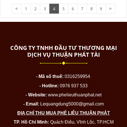
1
2
3
4
5
6
7
8
9
CÔNG TY TNHH ĐẦU TƯ THƯƠNG MẠI
DỊCH VỤ THUẬN PHÁT TÀI
- Mã số thuế:
0316259954
- Hotline:
0976 937 533
- Website:
www.phelieuthuanphat.net
- Email:
Lequangdung5000@gmail.com
ĐỊA CHỈ THU MUA PHẾ LIỆU THUẬN PHÁT
TP. Hồ Chí Minh:
Quách Điêu, Vĩnh Lộc, TP.HCM