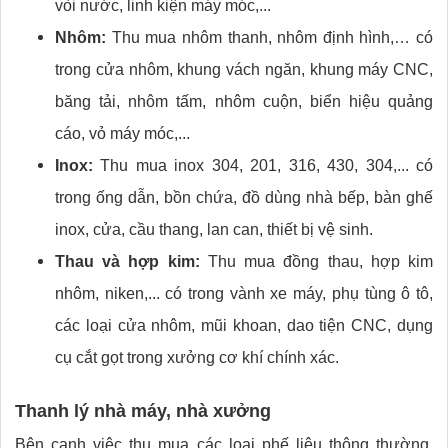
vòi nước, linh kiện máy móc,...
Nhôm:
Thu mua nhôm thanh, nhôm định hình,… có
trong cửa nhôm, khung vách ngăn, khung máy CNC,
băng tải, nhôm tấm, nhôm cuộn, biển hiệu quảng
cáo, vỏ máy móc,...
Inox:
Thu mua inox 304, 201, 316, 430, 304,... có
trong ống dẫn, bồn chứa, đồ dùng nhà bếp, bàn ghế
inox, cửa, cầu thang, lan can, thiết bị vệ sinh.
Thau và hợp kim:
Thu mua đồng thau, hợp kim
nhôm, niken,... có trong vành xe máy, phụ tùng ô tô,
các loại cửa nhôm, mũi khoan, dao tiện CNC, dụng
cụ cắt gọt trong xưởng cơ khí chính xác.
Thanh lý nhà máy, nhà xưởng
Bên cạnh việc thu mua các loại phế liệu thông thường,