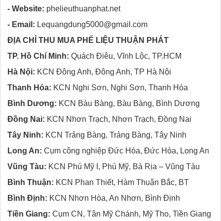
- Website:
phelieuthuanphat.net
- Email:
Lequangdung5000@gmail.com
ĐỊA CHỈ THU MUA PHẾ LIỆU THUẬN PHÁT
TP. Hồ Chí Minh:
Quách Điêu, Vĩnh Lộc, TP.HCM
Hà Nội:
KCN Đông Anh, Đông Anh, TP Hà Nội
Thanh Hóa:
KCN Nghi Sơn, Nghi Sơn, Thanh Hóa
Bình Dương:
KCN Bàu Bàng, Bàu Bàng, Bình Dương
Đồng Nai:
KCN Nhơn Trạch, Nhơn Trạch, Đồng Nai
Tây Ninh:
KCN Trảng Bàng, Trảng Bàng, Tây Ninh
Long An:
Cụm công nghiệp Đức Hòa, Đức Hòa, Long An
Vũng Tàu:
KCN Phú Mỹ I, Phú Mỹ, Bà Rịa – Vũng Tàu
Bình Thuận:
KCN Phan Thiết, Hàm Thuận Bắc, BT
Bình Định:
KCN Nhơn Hòa, An Nhơn, Bình Định
Tiền Giang:
Cụm CN, Tân Mỹ Chánh, Mỹ Tho, Tiền Giang