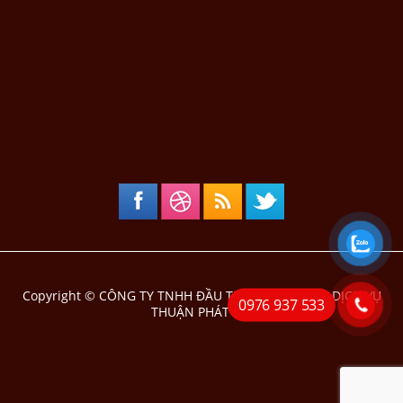
Copyright ©
CÔNG TY TNHH ĐẦU TƯ THƯƠNG MẠI DỊCH VỤ
0976 937 533
THUẬN PHÁT TÀI