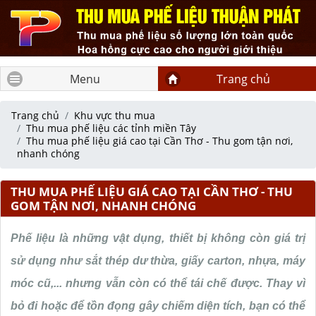
Menu
Trang chủ
Trang chủ
Khu vực thu mua
Thu mua phế liệu các tỉnh miền Tây
Thu mua phế liệu giá cao tại Cần Thơ - Thu gom tận nơi,
nhanh chóng
THU MUA PHẾ LIỆU GIÁ CAO TẠI CẦN THƠ - THU
GOM TẬN NƠI, NHANH CHÓNG
Phế liệu là những vật dụng, thiết bị không còn giá trị
sử dụng như sắt thép dư thừa, giấy carton, nhựa, máy
móc cũ,... nhưng vẫn còn có thể tái chế được. Thay vì
bỏ đi hoặc để tồn đọng gây chiếm diện tích, bạn có thể