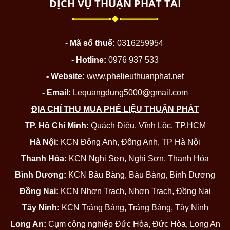
DỊCH VỤ THUẬN PHÁT TÀI
- Mã số thuế:
0316259954
- Hotline:
0976 937 533
- Website:
www.phelieuthuanphat.net
- Email:
Lequangdung5000@gmail.com
ĐỊA CHỈ THU MUA PHẾ LIỆU THUẬN PHÁT
TP. Hồ Chí Minh:
Quách Điêu, Vĩnh Lộc, TP.HCM
Hà Nội:
KCN Đông Anh, Đông Anh, TP Hà Nội
Thanh Hóa:
KCN Nghi Sơn, Nghi Sơn, Thanh Hóa
Bình Dương:
KCN Bàu Bàng, Bàu Bàng, Bình Dương
Đồng Nai:
KCN Nhơn Trạch, Nhơn Trạch, Đồng Nai
Tây Ninh:
KCN Trảng Bàng, Trảng Bàng, Tây Ninh
Long An:
Cụm công nghiệp Đức Hòa, Đức Hòa, Long An