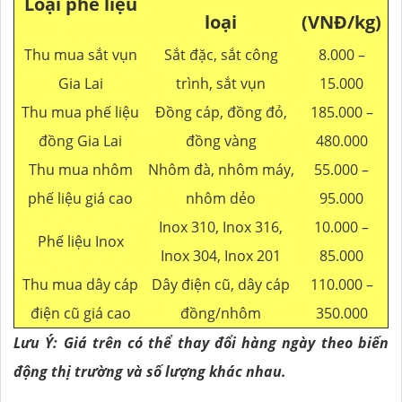
Loại phế liệu
loại
(VNĐ/kg)
Thu mua sắt vụn
Sắt đặc, sắt công
8.000 –
Gia Lai
trình, sắt vụn
15.000
Thu mua phế liệu
Đồng cáp, đồng đỏ,
185.000 –
đồng Gia Lai
đồng vàng
480.000
Thu mua nhôm
Nhôm đà, nhôm máy,
55.000 –
phế liệu giá cao
nhôm dẻo
95.000
Inox 310, Inox 316,
10.000 –
Phế liệu Inox
Inox 304, Inox 201
85.000
Thu mua dây cáp
Dây điện cũ, dây cáp
110.000 –
điện cũ giá cao
đồng/nhôm
350.000
Lưu Ý: Giá trên có thể thay đổi hàng ngày theo biến
động thị trường và số lượng khác nhau.