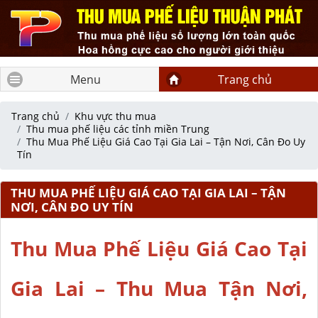
Menu
Trang chủ
Trang chủ
Khu vực thu mua
Thu mua phế liệu các tỉnh miền Trung
Thu Mua Phế Liệu Giá Cao Tại Gia Lai – Tận Nơi, Cân Đo Uy
Tín
THU MUA PHẾ LIỆU GIÁ CAO TẠI GIA LAI – TẬN
NƠI, CÂN ĐO UY TÍN
Thu Mua Phế Liệu Giá Cao Tại
Gia Lai – Thu Mua Tận Nơi,