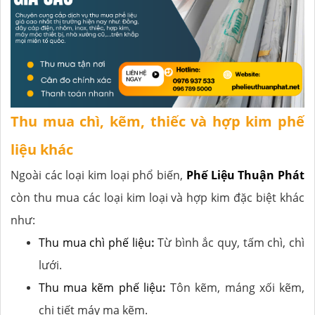
Thu mua chì, kẽm, thiếc và hợp kim phế
liệu khác
Ngoài các loại kim loại phổ biến,
Phế Liệu Thuận Phát
còn thu mua các loại kim loại và hợp kim đặc biệt khác
như:
Thu mua chì phế liệu
:
Từ bình ắc quy, tấm chì, chì
lưới.
Thu mua kẽm phế liệu
:
Tôn kẽm, máng xối kẽm,
chi tiết máy mạ kẽm.