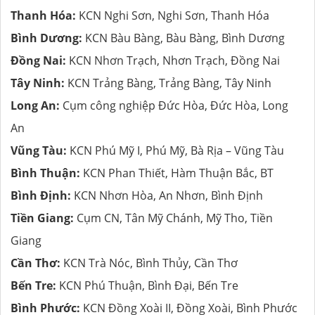
Thanh Hóa:
KCN Nghi Sơn, Nghi Sơn, Thanh Hóa
Bình Dương:
KCN Bàu Bàng, Bàu Bàng, Bình Dương
Đồng Nai:
KCN Nhơn Trạch, Nhơn Trạch, Đồng Nai
Tây Ninh:
KCN Trảng Bàng, Trảng Bàng, Tây Ninh
Long An:
Cụm công nghiệp Đức Hòa, Đức Hòa, Long
An
Vũng Tàu:
KCN Phú Mỹ I, Phú Mỹ, Bà Rịa – Vũng Tàu
Bình Thuận:
KCN Phan Thiết, Hàm Thuận Bắc, BT
Bình Định:
KCN Nhơn Hòa, An Nhơn, Bình Định
Tiền Giang:
Cụm CN, Tân Mỹ Chánh, Mỹ Tho, Tiền
Giang
Cần Thơ:
KCN Trà Nóc, Bình Thủy, Cần Thơ
Bến Tre:
KCN Phú Thuận, Bình Đại, Bến Tre
Bình Phước:
KCN Đồng Xoài II, Đồng Xoài, Bình Phước