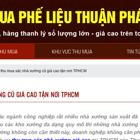
THU MUA PHẾ LIỆU
THU MUA
KHU VỰC THU MUA
TIN T
 thu mua xác nhà xưởng cũ giá cao tận nơi TPHCM
G CŨ GIÁ CAO TẬN NƠI TPHCM
các ngành công nghiệp rất nhiều nhà xưởng sản xuất đã 
ều các kho xưởng đa dạng quy mô thì những nhà xưởng
ưởng không còn cần thiết này, doanh nghiệp không cần ph