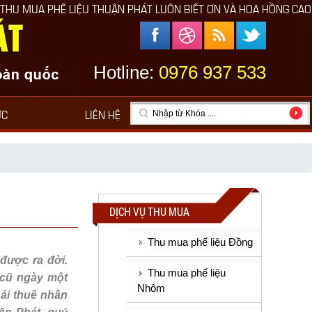
 THUẬN PHÁT LUÔN BIẾT ƠN VÀ HOA HỒNG CAO CHO NGƯỜI GIỚI T
Hotline:
0976 937 533
ỨC
LIÊN HỆ
DỊCH VỤ THU MUA
Thu mua phế liệu Đồng
được ra đời.
Thu mua phế liệu
 cũ ngày một
Nhôm
ải thuê nhân