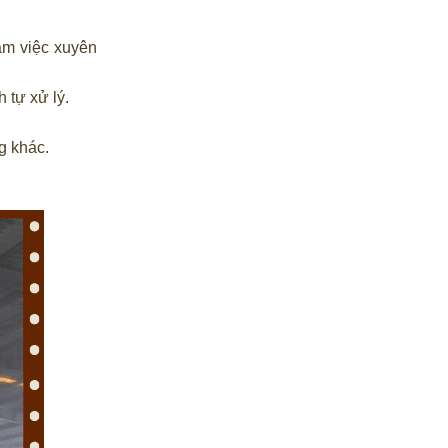
àm việc xuyên
 tự xử lý.
g khác.