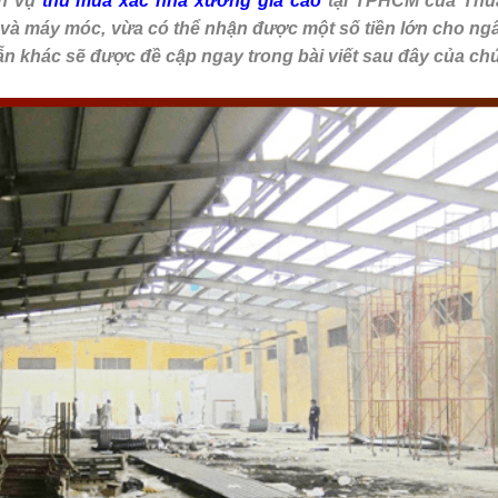
ch vụ
thu mua xác nhà xưởng giá cao
tại TPHCM của Thuậ
i và máy móc, vừa có thể nhận được một số tiền lớn cho n
ẫn khác sẽ được đề cập ngay trong bài viết sau đây của chú