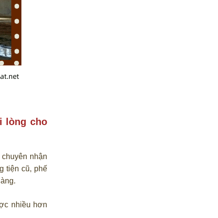
i lòng cho
i chuyên nhận
g tiện cũ, phế
hàng.
ợc nhiều hơn