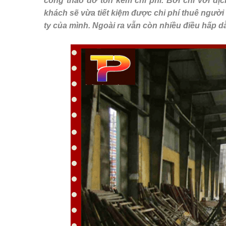
công tháo dỡ tốn kém chi phí. Bởi chỉ với dị
khách sẽ vừa tiết kiệm được chi phí thuê ngườ
ty của mình. Ngoài ra vẫn còn nhiều điều hấp d