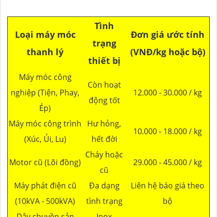
Tình
Loại máy móc
Đơn giá ước tính
trạng
thanh lý
(VNĐ/kg hoặc bộ)
thiết bị
Máy móc công
Còn hoạt
nghiệp (Tiện, Phay,
12.000 - 30.000 / kg
động tốt
Ép)
Máy móc công trình
Hư hỏng,
10.000 - 18.000 / kg
(Xúc, Ủi, Lu)
hết đời
Cháy hoặc
Motor cũ (Lõi đồng)
29.000 - 45.000 / kg
cũ
Máy phát điện cũ
Đa dạng
Liên hệ báo giá theo
(10kVA - 500kVA)
tình trạng
bộ
Dây chuyền sản
Inox