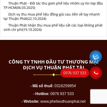
Thuận Phát - Đối tác thu gom phế liệu nhôm uy tín top đầu
TP.HCM(06.03.2025)
Dịch vụ thu mua phế liệu đồng giá cao, tiền về tay nhanh
tại Thuận Phát(22.10.2024)
Thuận Phát nhận thu mua phế liệu sắt các loại không phát
sinh chi phí(19.10.2024)
CÔNG TY TNHH ĐẦU TƯ THƯƠNG MẠI
DỊCH VỤ THUẬN PHÁT TÀI
0976 937 533
- Mã số thuế:
0316259954
- Hotline:
0976 937 533
- Website:
www.phelieuthuanphat.net