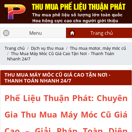
Menu
Trang chủ
Trang chủ
Dịch vụ thu mua
Thu mua motor, máy móc cũ
Thu Mua Máy Móc Cũ Giá Cao Tận Nơi - Thanh Toán
Nhanh 24/7
THU MUA MÁY MÓC CŨ GIÁ CAO TẬN NƠI -
THANH TOÁN NHANH 24/7
Phế Liệu Thuận Phát: Chuyên
Gia Thu Mua Máy Móc Cũ Giá
Cao – Giải Pháp Toàn Diện