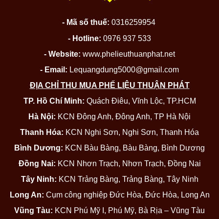
- Mã số thuế:
0316259954
- Hotline:
0976 937 533
- Website:
www.phelieuthuanphat.net
- Email:
Lequangdung5000@gmail.com
ĐỊA CHỈ THU MUA PHẾ LIỆU THUẬN PHÁT
TP. Hồ Chí Minh:
Quách Điêu, Vĩnh Lộc, TP.HCM
Hà Nội:
KCN Đông Anh, Đông Anh, TP Hà Nội
Thanh Hóa:
KCN Nghi Sơn, Nghi Sơn, Thanh Hóa
Bình Dương:
KCN Bàu Bàng, Bàu Bàng, Bình Dương
Đồng Nai:
KCN Nhơn Trạch, Nhơn Trạch, Đồng Nai
Tây Ninh:
KCN Trảng Bàng, Trảng Bàng, Tây Ninh
Long An:
Cụm công nghiệp Đức Hòa, Đức Hòa, Long An
Vũng Tàu:
KCN Phú Mỹ I, Phú Mỹ, Bà Rịa – Vũng Tàu