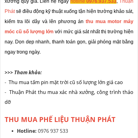
xưởng quý giá. Liên hệ ngay 
hotline 
0976.937.533
, 
Thuận 
Phát
 sẽ điều động kỹ thuật xuống tận hiện trường khảo sát, 
kiểm tra lõi dây và lên phương án 
thu mua motor máy 
móc cũ số lượng lớn
 với mức giá sát nhất thị trường hiện 
nay. Dọn dẹp nhanh, thanh toán gọn, giải phóng mặt bằng 
ngay trong ngày.
>>> Tham khảo:
-
Thu mua tấm pin mặt trời cũ số lượng lớn giá cao
-
Thuận Phát thu mua xác nhà xưởng, công trình tháo
dỡ
THU MUA PHẾ LIỆU THUẬN PHÁT
Hotline:
0976 937 533