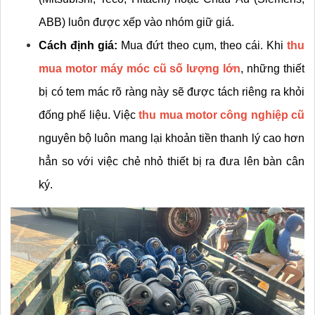
ABB) luôn được xếp vào nhóm giữ giá.
Cách định giá:
 Mua đứt theo cụm, theo cái. Khi 
thu 
mua motor máy móc cũ số lượng lớn
, những thiết 
bị có tem mác rõ ràng này sẽ được tách riêng ra khỏi 
đống phế liệu. Việc 
thu mua motor công nghiệp cũ
nguyên bộ luôn mang lại khoản tiền thanh lý cao hơn 
hẳn so với việc chẻ nhỏ thiết bị ra đưa lên bàn cân 
ký.