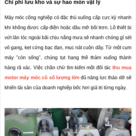
Chi phí lưu kho và sự hao mòn vật lý
Máy móc công nghiệp có đặc thù xuống cấp cực kỳ nhanh 
khi không được cấp điện hoặc dầu mỡ bôi trơn. Lô thiết bị 
vứt lăn lóc ngoài bãi chịu nắng mưa sẽ nhanh chóng gỉ sét 
vỏ gang, kẹt cứng bạc đạn, mục nát cuộn dây. Từ một cụm 
máy "còn sống", chúng tụt hạng thê thảm xuống thành 
hàng rã xác. Việc chần chừ tìm kiếm một đối tác 
thu mua 
motor máy móc cũ số lượng lớn
 đủ năng lực tháo dỡ sẽ 
khiến tài sản của doanh nghiệp bốc hơi giá trị từng ngày.