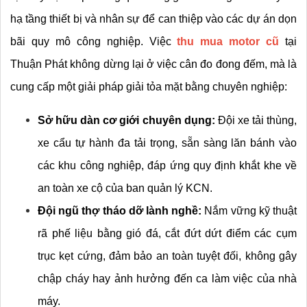
hạ tầng thiết bị và nhân sự để can thiệp vào các dự án dọn 
bãi quy mô công nghiệp. Việc 
thu mua motor cũ
 tại 
Thuận Phát không dừng lại ở việc cân đo đong đếm, mà là 
cung cấp một giải pháp giải tỏa mặt bằng chuyên nghiệp:
Sở hữu dàn cơ giới chuyên dụng:
 Đội xe tải thùng, 
xe cẩu tự hành đa tải trọng, sẵn sàng lăn bánh vào 
các khu công nghiệp, đáp ứng quy định khắt khe về 
an toàn xe cộ của ban quản lý KCN.
Đội ngũ thợ tháo dỡ lành nghề:
 Nắm vững kỹ thuật 
rã phế liệu bằng gió đá, cắt đứt dứt điểm các cụm 
trục kẹt cứng, đảm bảo an toàn tuyệt đối, không gây 
chập cháy hay ảnh hưởng đến ca làm việc của nhà 
máy.