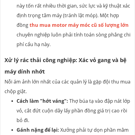
này tốn rất nhiều thời gian, sức lực và kỹ thuật xác
định trọng tâm máy (tránh lật móp). Một hợp
đồng
thu mua motor máy móc cũ số lượng lớn
chuyên nghiệp luôn phải tính toán sòng phẳng chi
phí cẩu hạ này.
Xử lý rác thải công nghiệp: Xác vỏ gang và bệ
máy dính nhớt
Nỗi ám ảnh lớn nhất của các quản lý là gặp đội thu mua
chộp giật.
Cách làm "hớt váng":
Thợ búa tạ vào đập nát lớp
vỏ, cắt đứt cuộn dây lấy phần đồng giá trị cao rồi
bỏ đi.
Gánh nặng để lại:
Xưởng phải tự dọn phần mâm