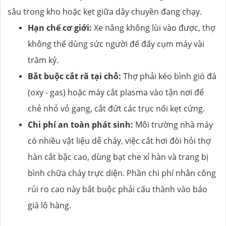
sâu trong kho hoặc kẹt giữa dây chuyền đang chạy.
Hạn chế cơ giới:
Xe nâng không lùi vào được, thợ
không thể dùng sức người để đẩy cụm máy vài
trăm ký.
Bắt buộc cắt rã tại chỗ:
Thợ phải kéo bình gió đá
(oxy - gas) hoặc máy cắt plasma vào tận nơi để
chẻ nhỏ vỏ gang, cắt đứt các trục nối kẹt cứng.
Chi phí an toàn phát sinh:
Môi trường nhà máy
có nhiều vật liệu dễ cháy, việc cắt hơi đòi hỏi thợ
hàn cắt bậc cao, dùng bạt che xỉ hàn và trang bị
bình chữa cháy trực diện. Phần chi phí nhân công
rủi ro cao này bắt buộc phải cấu thành vào báo
giá lô hàng.