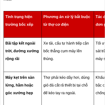
Tình trạng hiện 
Phương án xử lý bắt buộc 
Tác đ
trường bốc xếp
từ thợ cơ điện
đơn 
Bãi tập kết ngoài 
Xe tải, cẩu tự hành tiếp cận 
Tối ư
trời, đường xưởng 
bốc thẳng cụm máy lên 
sát tr
rộng rãi
thùng.
máy s
Máy kẹt trên sàn 
Thợ phải kéo dây hơi, dùng 
Khấu 
lửng, hầm hoặc 
gió đá cắt rã thiết bị tại chỗ 
bậc c
góc xưởng hẹp
để kéo tay ra ngoài.
chống