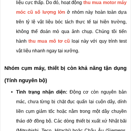
liệu cực thấp. Do đó, hoạt động 
thu mua motor máy 
móc cũ số lượng lớn
 ở nhóm này hoàn toàn dựa 
trên tỷ lệ vật liệu bóc tách thực tế tại hiện trường, 
không thể đoán mò qua ảnh chụp. Chúng tôi tiến 
hành 
thu mua mô tơ cũ
 loại này với quy trình test 
vật liệu nhanh ngay tại xưởng.
Nhóm cụm máy, thiết bị còn khả năng tận dụng 
(Tính nguyên bộ)
Tình trạng nhận diện:
 Động cơ còn nguyên bản 
mác, chưa từng bị chặt đục quấn lại cuộn dây, dính 
liền cụm giảm tốc hoặc nằm trong một dây chuyền 
tháo dỡ đồng bộ. Các dòng thiết bị xuất xứ Nhật bãi 
(Mitsubishi, Teco, Hitachi) hoặc Châu Âu (Siemens, 