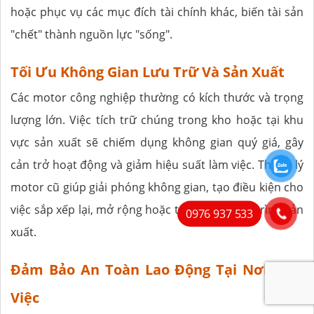
hoặc phục vụ các mục đích tài chính khác, biến tài sản
"chết" thành nguồn lực "sống".
Tối Ưu Không Gian Lưu Trữ Và Sản Xuất
Các motor công nghiệp thường có kích thước và trọng
lượng lớn. Việc tích trữ chúng trong kho hoặc tại khu
vực sản xuất sẽ chiếm dụng không gian quý giá, gây
cản trở hoạt động và giảm hiệu suất làm việc. Thanh lý
motor cũ giúp giải phóng không gian, tạo điều kiện cho
việc sắp xếp lại, mở rộng hoặc tối ưu hóa quy trình sản
0976 937 533
xuất.
Đảm Bảo An Toàn Lao Động Tại Nơi Làm
Việc