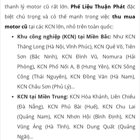
thanh lý motor cũ rất lớn.
Phế Liệu Thuận Phát
đặc
biệt chú trọng và có thế mạnh trong việc
thu mua
motor cũ
tại các KCN lớn, nhỏ trên toàn quốc:
Khu công nghiệp (KCN) tại Miền Bắc:
Như KCN
Thăng Long (Hà Nội, Vĩnh Phúc), KCN Quế Võ, Tiên
Sơn (Bắc Ninh), KCN Đình Vũ, Nomura (Hải
Phòng), KCN Phố Nối A, B (Hưng Yên), KCN Sông
Công (Thái Nguyên), KCN Đồng Văn (Hà Nam),
KCN Châu Sơn (Phủ Lý)...
KCN tại Miền Trung:
KCN Hòa Khánh, Liên Chiểu
(Đà Nẵng), KCN Phú Bài (Huế), KCN Chu Lai
(Quảng Nam), KCN Nhơn Hội (Bình Định), KCN
Vũng Áng (Hà Tĩnh), KCN Dung Quất (Quảng
Ngãi)...