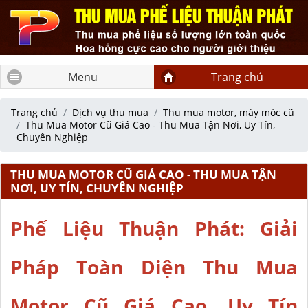
Menu
Trang chủ
Trang chủ
Dịch vụ thu mua
Thu mua motor, máy móc cũ
Thu Mua Motor Cũ Giá Cao - Thu Mua Tận Nơi, Uy Tín,
Chuyên Nghiệp
THU MUA MOTOR CŨ GIÁ CAO - THU MUA TẬN
NƠI, UY TÍN, CHUYÊN NGHIỆP
Phế Liệu Thuận Phát: Giải
Pháp Toàn Diện Thu Mua
Motor Cũ Giá Cao, Uy Tín