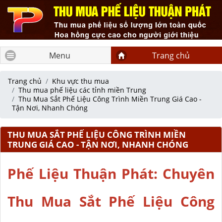
Menu
Trang chủ
Trang chủ
Khu vực thu mua
Thu mua phế liệu các tỉnh miền Trung
Thu Mua Sắt Phế Liệu Công Trình Miền Trung Giá Cao -
Tận Nơi, Nhanh Chóng
THU MUA SẮT PHẾ LIỆU CÔNG TRÌNH MIỀN
TRUNG GIÁ CAO - TẬN NƠI, NHANH CHÓNG
Phế Liệu Thuận Phát: Chuyên
Thu Mua Sắt Phế Liệu Công