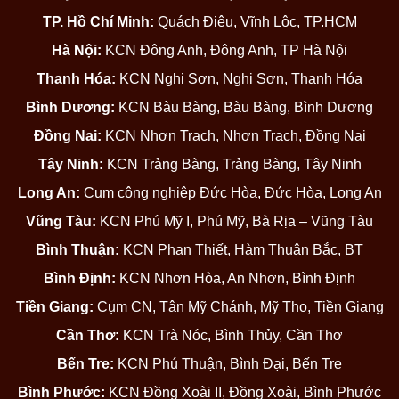
TP. Hồ Chí Minh:
Quách Điêu, Vĩnh Lộc, TP.HCM
Hà Nội:
KCN Đông Anh, Đông Anh, TP Hà Nội
Thanh Hóa:
KCN Nghi Sơn, Nghi Sơn, Thanh Hóa
Bình Dương:
KCN Bàu Bàng, Bàu Bàng, Bình Dương
Đồng Nai:
KCN Nhơn Trạch, Nhơn Trạch, Đồng Nai
Tây Ninh:
KCN Trảng Bàng, Trảng Bàng, Tây Ninh
Long An:
Cụm công nghiệp Đức Hòa, Đức Hòa, Long An
Vũng Tàu:
KCN Phú Mỹ I, Phú Mỹ, Bà Rịa – Vũng Tàu
Bình Thuận:
KCN Phan Thiết, Hàm Thuận Bắc, BT
Bình Định:
KCN Nhơn Hòa, An Nhơn, Bình Định
Tiền Giang:
Cụm CN, Tân Mỹ Chánh, Mỹ Tho, Tiền Giang
Cần Thơ:
KCN Trà Nóc, Bình Thủy, Cần Thơ
Bến Tre:
KCN Phú Thuận, Bình Đại, Bến Tre
Bình Phước:
KCN Đồng Xoài II, Đồng Xoài, Bình Phước