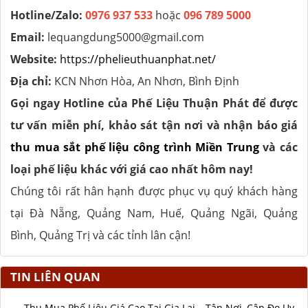
Hotline/Zalo:
0976 937 533
hoặc
096 789 5000
Email:
lequangdung5000@gmail.com
Website:
https://phelieuthuanphat.net/
Địa chỉ:
KCN Nhơn Hòa, An Nhơn, Bình Định
Gọi ngay Hotline của Phế Liệu Thuận Phát để được
tư vấn miễn phí, khảo sát tận nơi và nhận báo giá
thu mua sắt phế liệu công trình Miền Trung
và các
loại phế liệu khác với giá cao nhất hôm nay!
Chúng tôi rất hân hạnh được phục vụ quý khách hàng
tại Đà Nẵng, Quảng Nam, Huế, Quảng Ngãi, Quảng
Bình, Quảng Trị và các tỉnh lân cận!
TIN LIÊN QUAN
Thu Mua Phế Liệu Giá Cao Tại Gia Lai – Tận Nơi, Cân Đo Uy