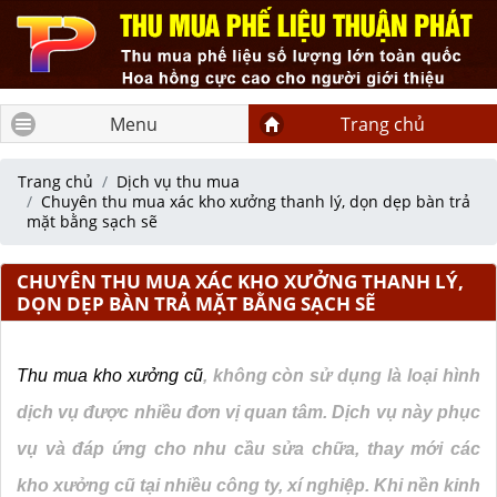
Menu
Trang chủ
Trang chủ
Dịch vụ thu mua
Chuyên thu mua xác kho xưởng thanh lý, dọn dẹp bàn trả
mặt bằng sạch sẽ
CHUYÊN THU MUA XÁC KHO XƯỞNG THANH LÝ,
DỌN DẸP BÀN TRẢ MẶT BẰNG SẠCH SẼ
Thu mua kho xưởng cũ
, không còn sử dụng là loại hình
dịch vụ được nhiều đơn vị quan tâm. Dịch vụ này phục
vụ và đáp ứng cho nhu cầu sửa chữa, thay mới các
kho xưởng cũ tại nhiều công ty, xí nghiệp. Khi nền kinh