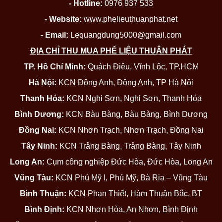
- Hotline:
0976 937 533
- Website:
www.phelieuthuanphat.net
- Email:
Lequangdung5000@gmail.com
ĐỊA CHỈ THU MUA PHẾ LIỆU THUẬN PHÁT
TP. Hồ Chí Minh:
Quách Điêu, Vĩnh Lộc, TP.HCM
Hà Nội:
KCN Đông Anh, Đông Anh, TP Hà Nội
Thanh Hóa:
KCN Nghi Sơn, Nghi Sơn, Thanh Hóa
Bình Dương:
KCN Bàu Bàng, Bàu Bàng, Bình Dương
Đồng Nai:
KCN Nhơn Trạch, Nhơn Trạch, Đồng Nai
Tây Ninh:
KCN Trảng Bàng, Trảng Bàng, Tây Ninh
Long An:
Cụm công nghiệp Đức Hòa, Đức Hòa, Long An
Vũng Tàu:
KCN Phú Mỹ I, Phú Mỹ, Bà Rịa – Vũng Tàu
Bình Thuận:
KCN Phan Thiết, Hàm Thuận Bắc, BT
Bình Định:
KCN Nhơn Hòa, An Nhơn, Bình Định