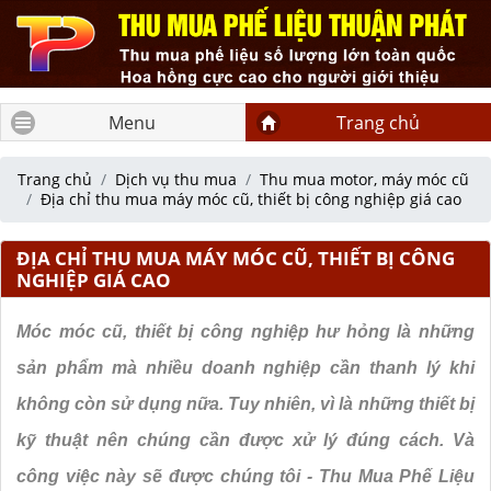
Menu
Trang chủ
Trang chủ
Dịch vụ thu mua
Thu mua motor, máy móc cũ
Địa chỉ thu mua máy móc cũ, thiết bị công nghiệp giá cao
ĐỊA CHỈ THU MUA MÁY MÓC CŨ, THIẾT BỊ CÔNG
NGHIỆP GIÁ CAO
Móc móc cũ, thiết bị công nghiệp hư hỏng là những
sản phẩm mà nhiều doanh nghiệp cần thanh lý khi
không còn sử dụng nữa. Tuy nhiên, vì là những thiết bị
kỹ thuật nên chúng cần được xử lý đúng cách. Và
công việc này sẽ được chúng tôi - Thu Mua Phế Liệu