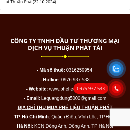
tại Thuận Phát(22.10.2024)
CÔNG TY TNHH ĐẦU TƯ THƯƠNG MẠI
DỊCH VỤ THUẬN PHÁT TÀI
- Mã số thuế:
0316259954
- Hotline:
0976 937 533
0976 937 533
- Website:
www.phelieuthuanphat.net
- Email:
Lequangdung5000@gmail.com
ĐỊA CHỈ THU MUA PHẾ LIỆU THUẬN PHÁT
TP. Hồ Chí Minh:
Quách Điêu, Vĩnh Lộc, TP.HCM
Hà Nội:
KCN Đông Anh, Đông Anh, TP Hà Nội