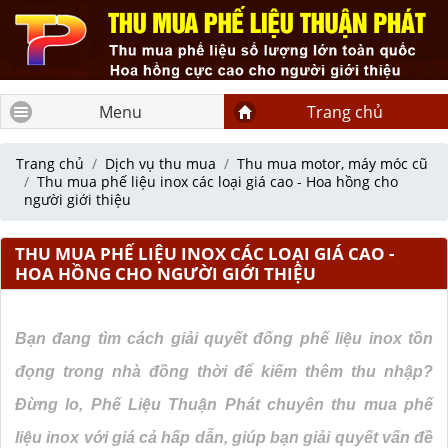
Menu
Trang chủ
Trang chủ
Dịch vụ thu mua
Thu mua motor, máy móc cũ
Thu mua phế liệu inox các loại giá cao - Hoa hồng cho
người giới thiệu
THU MUA PHẾ LIỆU INOX CÁC LOẠI GIÁ CAO -
HOA HỒNG CHO NGƯỜI GIỚI THIỆU
Bạn đang tìm cách giải quyết đống phế liệu inox tồn
đọng trong nhà đồng thời để kiếm thêm thu nhập?
Đừng lo, Phế Liệu Thuận Phát chuyên thu mua phế
liệu inox với giá cả hấp dẫn, giúp bạn giải quyết vấn đề