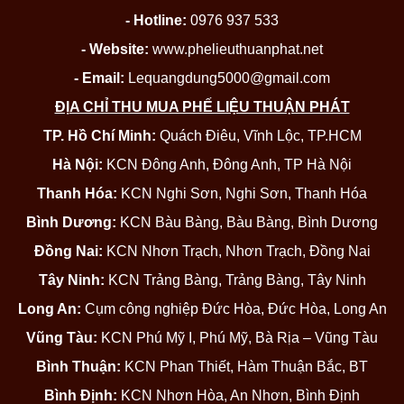
- Hotline:
0976 937 533
- Website:
www.phelieuthuanphat.net
- Email:
Lequangdung5000@gmail.com
ĐỊA CHỈ THU MUA PHẾ LIỆU THUẬN PHÁT
TP. Hồ Chí Minh:
Quách Điêu, Vĩnh Lộc, TP.HCM
Hà Nội:
KCN Đông Anh, Đông Anh, TP Hà Nội
Thanh Hóa:
KCN Nghi Sơn, Nghi Sơn, Thanh Hóa
Bình Dương:
KCN Bàu Bàng, Bàu Bàng, Bình Dương
Đồng Nai:
KCN Nhơn Trạch, Nhơn Trạch, Đồng Nai
Tây Ninh:
KCN Trảng Bàng, Trảng Bàng, Tây Ninh
Long An:
Cụm công nghiệp Đức Hòa, Đức Hòa, Long An
Vũng Tàu:
KCN Phú Mỹ I, Phú Mỹ, Bà Rịa – Vũng Tàu
Bình Thuận:
KCN Phan Thiết, Hàm Thuận Bắc, BT
Bình Định:
KCN Nhơn Hòa, An Nhơn, Bình Định